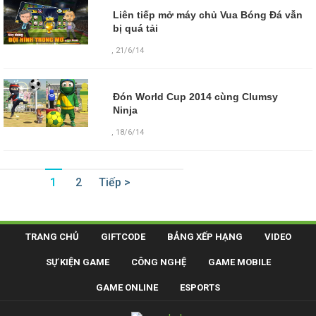
Liên tiếp mở máy chủ Vua Bóng Đá vẫn
bị quá tải
,
21/6/14
Đón World Cup 2014 cùng Clumsy
Ninja
,
18/6/14
1
2
Tiếp >
TRANG CHỦ
GIFTCODE
BẢNG XẾP HẠNG
VIDEO
SỰ KIỆN GAME
CÔNG NGHỆ
GAME MOBILE
GAME ONLINE
ESPORTS