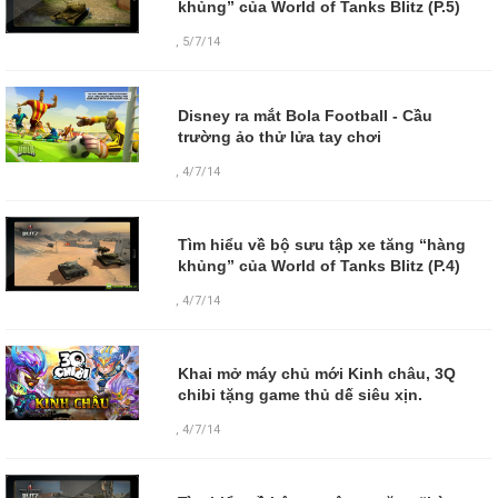
khủng” của World of Tanks Blitz (P.5)
,
5/7/14
Disney ra mắt Bola Football - Cầu
trường ảo thử lửa tay chơi
,
4/7/14
Tìm hiểu về bộ sưu tập xe tăng “hàng
khủng” của World of Tanks Blitz (P.4)
,
4/7/14
Khai mở máy chủ mới Kinh châu, 3Q
chibi tặng game thủ dế siêu xịn.
,
4/7/14