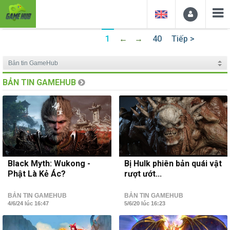
1
←
→
40
Tiếp >
BẢN TIN GAMEHUB
Black Myth: Wukong -
Bị Hulk phiên bản quái vật
Phật Là Kẻ Ác?
rượt ướt...
BẢN TIN GAMEHUB
BẢN TIN GAMEHUB
4/6/24 lúc 16:47
5/6/20 lúc 16:23