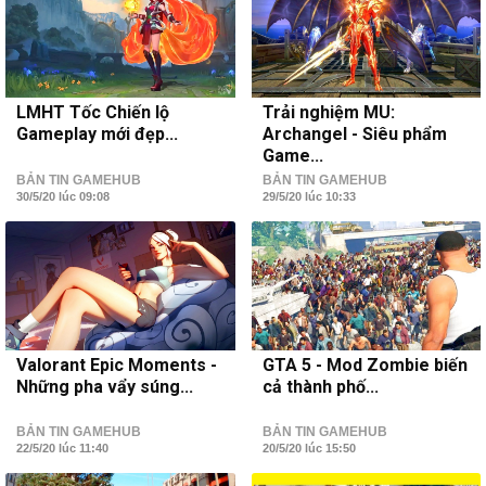
LMHT Tốc Chiến lộ
Trải nghiệm MU:
Gameplay mới đẹp...
Archangel - Siêu phẩm
Game...
BẢN TIN GAMEHUB
BẢN TIN GAMEHUB
30/5/20 lúc 09:08
29/5/20 lúc 10:33
Valorant Epic Moments -
GTA 5 - Mod Zombie biến
Những pha vẩy súng...
cả thành phố...
BẢN TIN GAMEHUB
BẢN TIN GAMEHUB
22/5/20 lúc 11:40
20/5/20 lúc 15:50