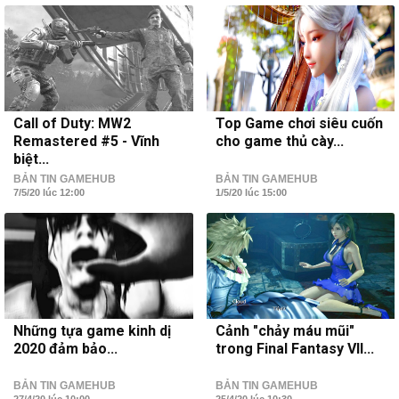
Call of Duty: MW2
Top Game chơi siêu cuốn
Remastered #5 - Vĩnh
cho game thủ cày...
biệt...
BẢN TIN GAMEHUB
BẢN TIN GAMEHUB
7/5/20 lúc 12:00
1/5/20 lúc 15:00
Những tựa game kinh dị
Cảnh "chảy máu mũi"
2020 đảm bảo...
trong Final Fantasy VII...
BẢN TIN GAMEHUB
BẢN TIN GAMEHUB