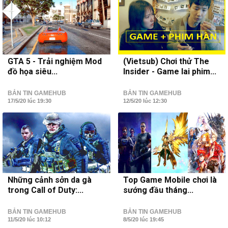
GTA 5 - Trải nghiệm Mod
(Vietsub) Chơi thử The
đồ họa siêu...
Insider - Game lai phim...
BẢN TIN GAMEHUB
BẢN TIN GAMEHUB
17/5/20 lúc 19:30
12/5/20 lúc 12:30
Những cảnh sởn da gà
Top Game Mobile chơi là
trong Call of Duty:...
sướng đầu tháng...
BẢN TIN GAMEHUB
BẢN TIN GAMEHUB
11/5/20 lúc 10:12
8/5/20 lúc 19:45