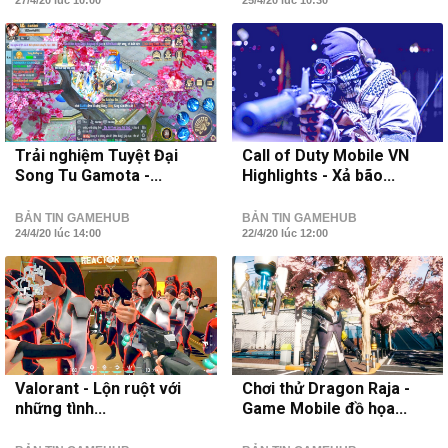
27/4/20 lúc 10:00
25/4/20 lúc 10:30
Trải nghiệm Tuyệt Đại
Call of Duty Mobile VN
Song Tu Gamota -...
Highlights - Xả bão...
BẢN TIN GAMEHUB
BẢN TIN GAMEHUB
24/4/20 lúc 14:00
22/4/20 lúc 12:00
Valorant - Lộn ruột với
Chơi thử Dragon Raja -
những tình...
Game Mobile đồ họa...