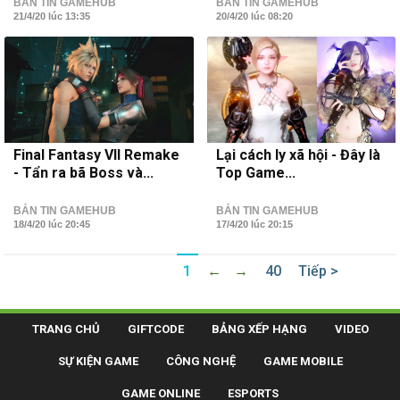
BẢN TIN GAMEHUB
BẢN TIN GAMEHUB
21/4/20 lúc 13:35
20/4/20 lúc 08:20
Final Fantasy VII Remake
Lại cách ly xã hội - Đây là
- Tẩn ra bã Boss và...
Top Game...
BẢN TIN GAMEHUB
BẢN TIN GAMEHUB
18/4/20 lúc 20:45
17/4/20 lúc 20:15
1
←
→
40
Tiếp >
TRANG CHỦ
GIFTCODE
BẢNG XẾP HẠNG
VIDEO
SỰ KIỆN GAME
CÔNG NGHỆ
GAME MOBILE
GAME ONLINE
ESPORTS