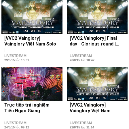
[VVC2 Vainglory]
[VVC2 Vainglory] Final
Vainglory Việt Nam Solo
day - Glorious round |...
|...
LIVESTREAM
LIVESTREAM
29/8/15 lúc 10:31
26/8/15 lúc 10:47
Trực tiếp trải nghiệm
[VVC2 Vainglory]
Tiếu Ngạo Giang...
Vainglory Việt Nam...
LIVESTREAM
LIVESTREAM
24/8/15 lúc 09:12
22/8/15 lúc 11:14