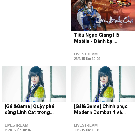
Tiếu Ngạo Giang Hồ
Mobile - Đánh bại...
LIVESTREAM
26/9/15 lúc 10:29
[Gái&Game] Quậy phá
[Gái&Game] Chinh phục
cùng Linh Cat trong...
Modern Combat 4 và...
LIVESTREAM
LIVESTREAM
19/9/15 lúc 10:36
10/9/15 lúc 15:45