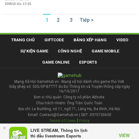
10/8/15 lúc 17:41
1
2
3
Tiếp >
TRANG CHỦ
GIFTCODE
BẢNG XẾP HẠNG
VIDEO
SỰ KIỆN GAME
CÔNG NGHỆ
GAME MOBILE
GAME ONLINE
ESPORTS
Mạng Xã Hội GameHub.vn - Mạng xã hội dành cho game thủ Việt.
Giấy phép số: 505/GP-BTTTT do Bộ Thông tin và Truyền thông cấp ngày
16/10/2017.
Đơn vị chủ quản: Công ty cổ phần Adsota.
Chịu trách nhiệm: Ông Trần Quốc Toản.
Địa chỉ: Le Building, số 11, ngõ 71, Láng Hạ, Ba Đình, Hà Nội.
Email: Contact@Gamehub.vn | SĐT: 0975730600
|
Terms of Uses
Policy
×
LIVE STREAM, Thông tin lịch
Liên hệ đăng bài
VIEW
thi đấu livestream Esports