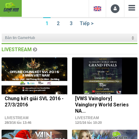
1
2
3
Tiếp >
LIVESTREAM
Chung kết giải SVL 2016 -
[VWS Vainglory]
27/3/2016
Vainglory World Series
NA...
LIVESTREAM
LIVESTREAM
28/3/16 lúc 13:46
12/1/16 lúc 10:20