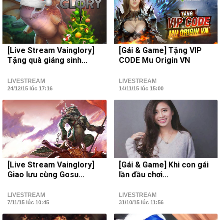
[Live Stream Vainglory]
[Gái & Game] Tặng VIP
Tặng quà giáng sinh...
CODE Mu Origin VN
LIVESTREAM
LIVESTREAM
24/12/15 lúc 17:16
14/11/15 lúc 15:00
[Live Stream Vainglory]
[Gái & Game] Khi con gái
Giao lưu cùng Gosu...
lần đầu chơi...
LIVESTREAM
LIVESTREAM
7/11/15 lúc 10:45
31/10/15 lúc 11:56