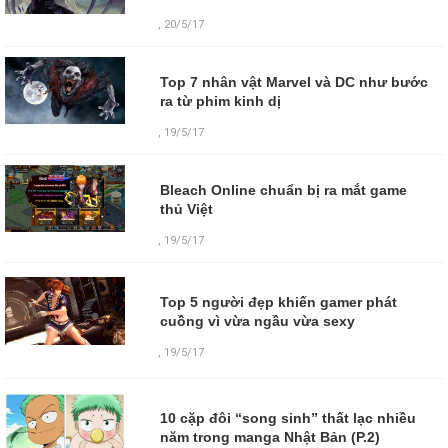
, 20/5/17
Top 7 nhân vật Marvel và DC như bước
ra từ phim kinh dị
, 19/5/17
Bleach Online chuẩn bị ra mắt game
thủ Việt
, 19/5/17
Top 5 người đẹp khiến gamer phát
cuồng vì vừa ngầu vừa sexy
,
19/5/17
10 cặp đôi “song sinh” thất lạc nhiều
năm trong manga Nhật Bản (P.2)