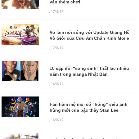
vẫn thèm chơi
,
17/5/17
Võ lâm nổi sóng với Update Giang Hồ
Vô Giới của Cửu Âm Chân Kinh Moile
,
17/5/17
10 cặp đôi “song sinh” thất lạc nhiều
năm trong manga Nhật Bản
,
16/5/17
Fan hâm mộ mỏi cổ "hóng" siêu anh
hùng mới của bậc thầy Stan Lee
,
16/5/17