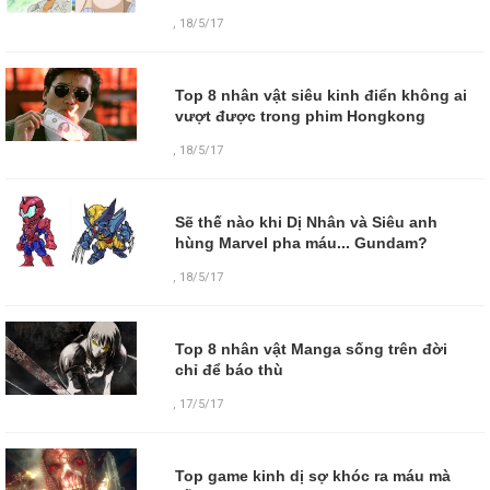
,
18/5/17
Top 8 nhân vật siêu kinh điển không ai
vượt được trong phim Hongkong
,
18/5/17
Sẽ thế nào khi Dị Nhân và Siêu anh
hùng Marvel pha máu... Gundam?
,
18/5/17
Top 8 nhân vật Manga sống trên đời
chỉ để báo thù
,
17/5/17
Top game kinh dị sợ khóc ra máu mà