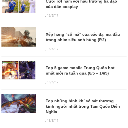
Cười rớt hàm với hậu trường bá đạo
của dân cosplay
,
16/5/17
Xếp hạng “số má” của các đại ma đầu
trong phim siêu anh hùng (P.2)
,
15/5/17
Top 5 game mobile Trung Quốc hot
nhất mới ra tuần qua (8/5 – 14/5)
,
15/5/17
Top những binh khí có sát thương
kinh người nhất trong Tam Quốc Diễn
Nghĩa
,
15/5/17