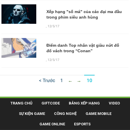
Xếp hạng "số má" của các đại ma đầu
trong phim siêu anh hùng
,
12/5/17
Điểm danh Top nhân vật giàu nứt đố
đổ vách trong “Conan”
,
12/5/17
< Trước
1
←
→
10
TRANG CHỦ
GIFTCODE
BẢNG XẾP HẠNG
VIDEO
SỰ KIỆN GAME
CÔNG NGHỆ
GAME MOBILE
GAME ONLINE
ESPORTS