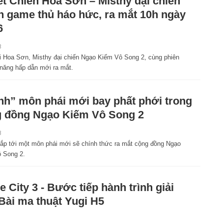
t Chiến Hoa Sơn – Misthy đại chiến
n game thủ háo hức, ra mắt 10h ngày
6
8
i Hoa Sơn, Misthy đại chiến Ngạo Kiếm Vô Song 2, cùng phiên
 năng hấp dẫn mới ra mắt.
nh” môn phái mới bay phất phới trong
 đồng Ngạo Kiếm Vô Song 2
8
sắp tới một môn phái mới sẽ chính thức ra mắt cộng đồng Ngạo
 Song 2.
le City 3 - Bước tiếp hành trình giải
Bài ma thuật Yugi H5