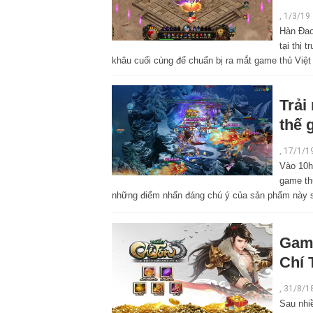
, 1/3/19
Hàn Đao
tại thị
khâu cuối cùng để chuẩn bị ra mắt game thủ Việt 
Trải
thế 
,
17/1/1
Vào 10h
game th
những điểm nhấn đáng chú ý của sản phẩm này sa
Game
Chí 
,
31/8/1
Sau nhi