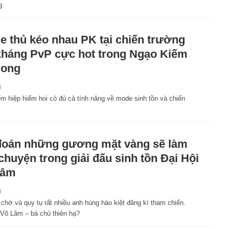
g.
 thủ kéo nhau PK tại chiến trường
kháng PvP cực hot trong Ngạo Kiếm
Song
8
 hiệp hiếm hoi có đủ cả tính năng về mode sinh tồn và chiến
oán những gương mặt vàng sẽ làm
chuyện trong giải đấu sinh tồn Đại Hội
Lâm
8
chờ và quy tụ rất nhiều anh hùng hào kiệt đăng kí tham chiến.
 Võ Lâm – bá chủ thiên hạ?