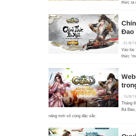
thức ra 
Chín
Đao 
,
31/8/1
Vào lúc
thức “m
Webg
tron
,
16/8/1
Tháng 8
Bá Đao,
năng mới vô cùng đặc sắc.