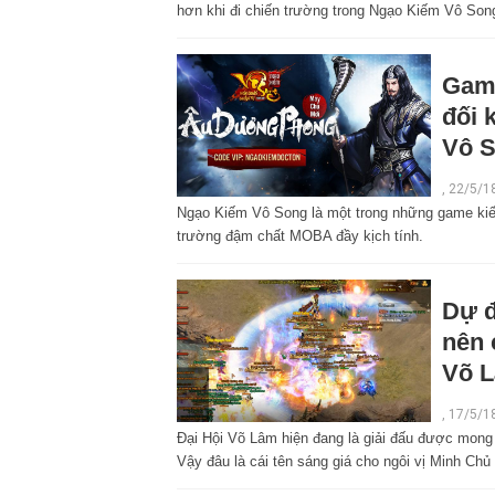
hơn khi đi chiến trường trong Ngạo Kiếm Vô Son
Game
đối 
Vô 
,
22/5/1
Ngạo Kiếm Vô Song là một trong những game kiếm
trường đậm chất MOBA đầy kịch tính.
Dự đ
nên 
Võ 
,
17/5/1
Đại Hội Võ Lâm hiện đang là giải đấu được mong 
Vậy đâu là cái tên sáng giá cho ngôi vị Minh Chủ