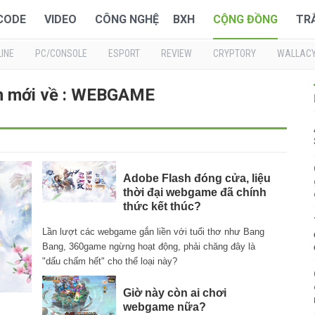
 CODE
VIDEO
CÔNG NGHỆ
BXH
CỘNG ĐỒNG
TR
INE
PC/CONSOLE
ESPORT
REVIEW
CRYPTORY
WALLAC
n mới về : WEBGAME
Adobe Flash đóng cửa, liệu
thời đại webgame đã chính
thức kết thúc?
Lần lượt các webgame gắn liền với tuổi thơ như Bang
Bang, 360game ngừng hoạt động, phải chăng đây là
"dấu chấm hết" cho thể loại này?
Giờ này còn ai chơi
webgame nữa?