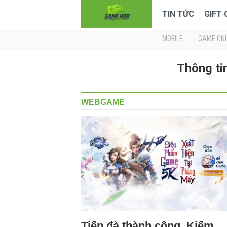
TIN TỨC
GIFT
MOBILE
GAME ONL
Thông ti
WEBGAME
Tiếp đà thành công, Kiếm