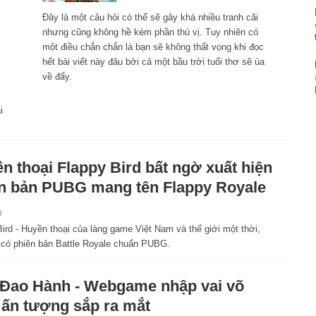
Đây là một câu hỏi có thể sẽ gây khá nhiều tranh cãi
nhưng cũng không hề kém phần thú vị. Tuy nhiên có
một điều chắn chắn là bạn sẽ không thất vọng khi đọc
hết bài viết này đâu bởi cả một bầu trời tuổi thơ sẽ ùa
về đấy.
i
n thoại Flappy Bird bất ngờ xuất hiện
n bản PUBG mang tên Flappy Royale
9
ird - Huyền thoại của làng game Việt Nam và thế giới một thời,
 có phiên bản Battle Royale chuẩn PUBG.
Đao Hành - Webgame nhập vai võ
 ấn tượng sắp ra mắt