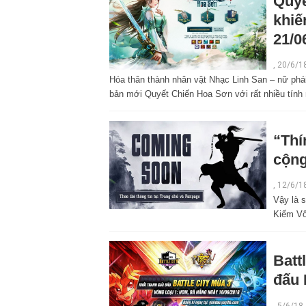
Quyế
khiế
21/0
,
20/6/1
Hóa thân thành nhân vật Nhạc Linh San – nữ phá
bản mới Quyết Chiến Hoa Sơn với rất nhiều tính
“Thí
cộng
,
12/6/1
Vậy là 
Kiếm Vô
Batt
đấu 
,
5/6/18