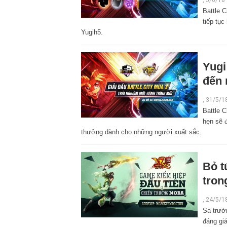
Battle 
tiếp tục
Yugih5.
Yugi
đến 
,
31/5/1
Battle C
hẹn sẽ 
thưởng dành cho những người xuất sắc.
Bỏ t
tron
,
24/5/1
Sa trườ
đáng gi