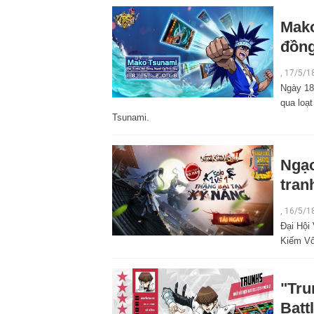
Mako
đồng
,
17/5/1
Ngày 18
qua loạ
Tsunami.
Ngạo
tran
,
16/5/1
Đại Hội
Kiếm Vô 
"Tru
Batt