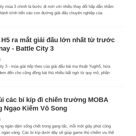
City mùa 3 chính là bước đi mới với nhiều thay đổi hấp dẫn nhằm
 hành trình tiến vào con đường giải đấu chuyên nghiệp của
 H5 ra mắt giải đấu lớn nhất từ trước
nay - Battle City 3
8
ity 3 - mùa giải tiếp theo của giải đấu bài ma thuật Yugih5, hứa
đem đến cho cộng đồng bài thủ nhiều bất ngờ từ quy mô, phần
úi các bí kíp đi chiến trường MOBA
g Ngạo Kiếm Vô Song
8
ng ngàn dặm sống chết trong gang tấc, mỗi một giây phút cũng
á ngàn vàng. Các bí kíp dưới đây sẽ giúp game thủ chiếm ưu thế