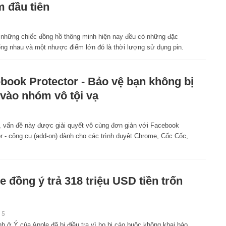
 đầu tiên
 những chiếc đồng hồ thông minh hiện nay đều có những đặc
ống nhau và một nhược điểm lớn đó là thời lượng sử dụng pin.
book Protector - Bảo vệ bạn không bị
vào nhóm vô tội vạ
, vấn đề này được giải quyết vô cùng đơn giản với Facebook
r - công cụ (add-on) dành cho các trình duyệt Chrome, Cốc Cốc,
e đồng ý trả 318 triệu USD tiền trốn
15
h ở Ý của Apple đã bị điều tra vì họ bị cáo buộc không khai báo