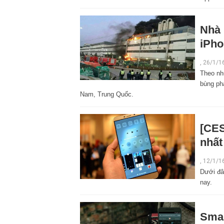
Nhà 
iPho
,
26/1/1
Theo nh
bùng phá
Nam, Trung Quốc.
[CES
nhất
,
12/1/1
Dưới đâ
nay.
Smar