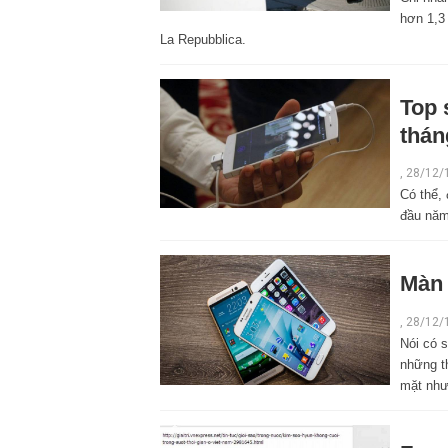
hơn 1,3
La Repubblica.
Top 
thán
,
28/12/
Có thể,
đầu năm
Màn 
,
28/12/
Nói có 
những t
mặt như