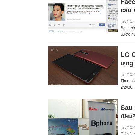
Face
câu 
,
25/12/
Bạn khôn
được n
LG G
ứng 
,
24/12/
Theo nh
2/2016.
Sau 
đâu
,
23/12/
Chỉ vài 