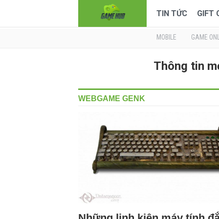
TIN TỨC
GIFT
MOBILE
GAME ONL
Thông tin 
WEBGAME GENK
Những linh kiện máy tính đắ