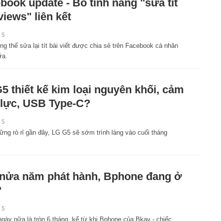
book update - Bỏ tính năng "sửa tít
views" liên kết
15
g thể sửa lại tít bài viết được chia sẻ trên Facebook cá nhân
ữa.
5 thiết kế kim loại nguyên khối, cảm
lực, USB Type-C?
15
ững rò rỉ gần đây, LG G5 sẽ sớm trình làng vào cuối tháng
nửa năm phát hành, Bphone đang ở
?
15
ngày nữa là tròn 6 tháng, kể từ khi Bphone của Bkav - chiếc