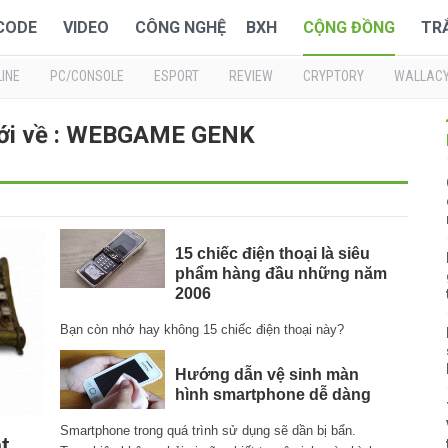
 CODE
VIDEO
CÔNG NGHỆ
BXH
CỘNG ĐỒNG
TR
INE
PC/CONSOLE
ESPORT
REVIEW
CRYPTORY
WALLAC
mới về : WEBGAME GENK
15 chiếc điện thoại là siêu
phẩm hàng đầu những năm
2006
Bạn còn nhớ hay không 15 chiếc điện thoại này?
Hướng dẫn vệ sinh màn
hình smartphone dễ dàng
Smartphone trong quá trình sử dụng sẽ dần bị bẩn.
t