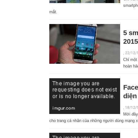
smartph
mắt.
5 sm
2015
,
22/12/
Chỉ một
hoàn hả
Face
diện
,
18/12/
Mới đây
cho trang cá nhân của những người dùng mạng xã