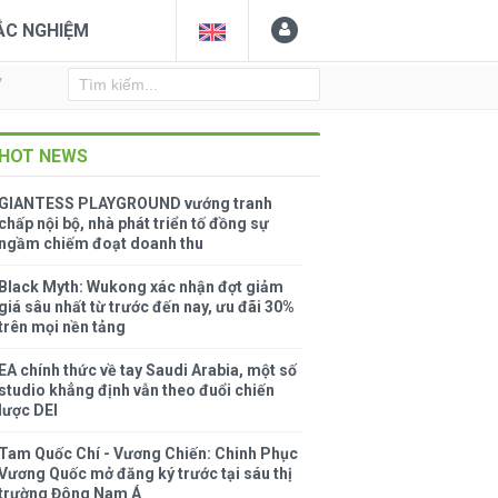
ẮC NGHIỆM
Y
HOT NEWS
GIANTESS PLAYGROUND vướng tranh
chấp nội bộ, nhà phát triển tố đồng sự
ngầm chiếm đoạt doanh thu
Black Myth: Wukong xác nhận đợt giảm
giá sâu nhất từ trước đến nay, ưu đãi 30%
trên mọi nền tảng
EA chính thức về tay Saudi Arabia, một số
studio khẳng định vẫn theo đuổi chiến
lược DEI
Tam Quốc Chí - Vương Chiến: Chinh Phục
Vương Quốc mở đăng ký trước tại sáu thị
trường Đông Nam Á