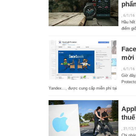
phẩm
,
6/1/16
Hầu hết
điểm gi
Face
mời 
,
6/1/16
Giờ đây
Protecto
Yandex…, được cung cấp miễn phí tại
Appl
thuế
,
31/12/
Chi nhán