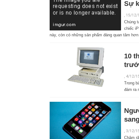
Sự k
,
15/12/
Chúng t
chiếc i
này, còn có những sản phẩm đáng quan tâm hơn r
10 t
trướ
,
4/12/1
Trong bà
đám ra 
Ngườ
sang
,
3/12/1
Chậm rã