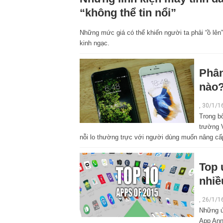
“không thể tin nổi”
Những mức giá có thể khiến người ta phải “ồ lên”
kinh ngạc.
Phân
nào
, 30/1/1
Trong bố
trường V
nỗi lo thường trực với người dùng muốn nâng c
Top 
nhiề
, 26/1/1
Những ứ
App Anni