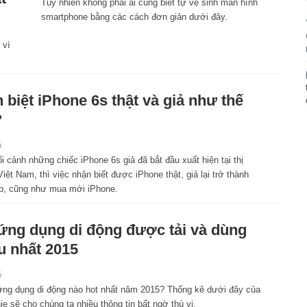
Tuy nhiên không phải ai cũng biết tự vệ sinh màn hình
smartphone bằng các cách đơn giản dưới đây.
 vì
 biệt iPhone 6s thật và giả như thế
?
6
i cảnh những chiếc iPhone 6s giả đã bắt đầu xuất hiện tại thị
iệt Nam, thì việc nhận biết được iPhone thật, giả lại trở thành
ấp, cũng như mua mới iPhone.
ứng dụng di động được tải và dùng
u nhất 2015
6
ng dụng di động nào hot nhất năm 2015? Thống kê dưới đây của
e sẽ cho chúng ta nhiều thông tin bất ngờ thú vị.