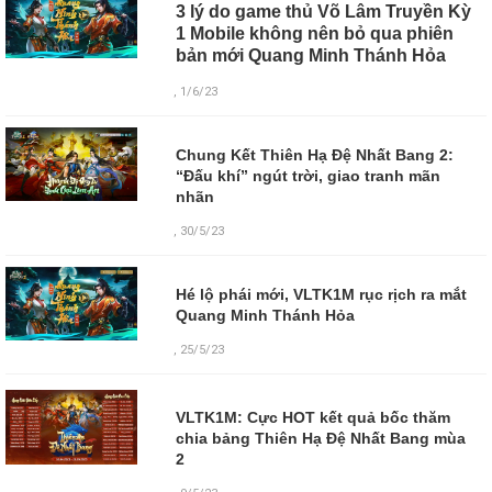
3 lý do game thủ Võ Lâm Truyền Kỳ
1 Mobile không nên bỏ qua phiên
bản mới Quang Minh Thánh Hỏa
, 1/6/23
Chung Kết Thiên Hạ Đệ Nhất Bang 2:
“Đấu khí” ngút trời, giao tranh mãn
nhãn
, 30/5/23
Hé lộ phái mới, VLTK1M rục rịch ra mắt
Quang Minh Thánh Hỏa
, 25/5/23
VLTK1M: Cực HOT kết quả bốc thăm
chia bảng Thiên Hạ Đệ Nhất Bang mùa
2