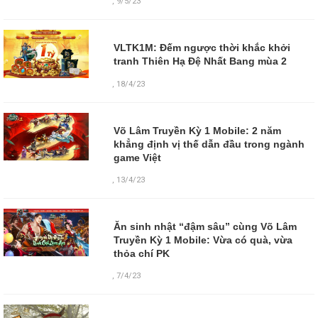
,
9/5/23
VLTK1M: Đếm ngược thời khắc khởi
tranh Thiên Hạ Đệ Nhất Bang mùa 2
,
18/4/23
Võ Lâm Truyền Kỳ 1 Mobile: 2 năm
khẳng định vị thế dẫn đầu trong ngành
game Việt
,
13/4/23
Ăn sinh nhật “đậm sâu” cùng Võ Lâm
Truyền Kỳ 1 Mobile: Vừa có quà, vừa
thỏa chí PK
,
7/4/23