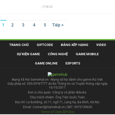
,
17/8/22
1
2
3
4
5
Tiếp >
TRANG CHỦ
GIFTCODE
BẢNG XẾP HẠNG
VIDEO
SỰ KIỆN GAME
CÔNG NGHỆ
GAME MOBILE
GAME ONLINE
ESPORTS
Mạng Xã Hội GameHub.vn - Mạng xã hội dành cho game thủ Việt.
Giấy phép số: 505/GP-BTTTT do Bộ Thông tin và Truyền thông cấp ngày
16/10/2017.
Đơn vị chủ quản: Công ty cổ phần Adsota.
Chịu trách nhiệm: Ông Trần Quốc Toản.
Địa chỉ: Le Building, số 11, ngõ 71, Láng Hạ, Ba Đình, Hà Nội.
Email: Contact@Gamehub.vn | SĐT: 0975730600
|
Terms of Uses
Policy