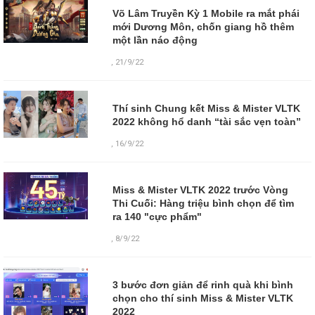
Võ Lâm Truyền Kỳ 1 Mobile ra mắt phái
mới Dương Môn, chốn giang hồ thêm
một lần náo động
,
21/9/22
Thí sinh Chung kết Miss & Mister VLTK
2022 không hổ danh “tài sắc vẹn toàn”
,
16/9/22
Miss & Mister VLTK 2022 trước Vòng
Thi Cuối: Hàng triệu bình chọn để tìm
ra 140 "cực phẩm"
,
8/9/22
3 bước đơn giản để rinh quà khi bình
chọn cho thí sinh Miss & Mister VLTK
2022