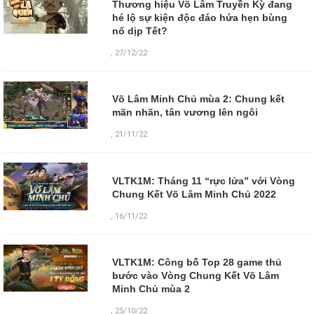
Thương hiệu Võ Lâm Truyền Kỳ đang
hé lộ sự kiện độc đáo hứa hẹn bùng
nổ dịp Tết?
,
27/12/22
Võ Lâm Minh Chủ mùa 2: Chung kết
mãn nhãn, tân vương lên ngôi
,
21/11/22
VLTK1M: Tháng 11 “rực lửa” với Vòng
Chung Kết Võ Lâm Minh Chủ 2022
,
16/11/22
VLTK1M: Công bố Top 28 game thủ
bước vào Vòng Chung Kết Võ Lâm
Minh Chủ mùa 2
,
25/10/22