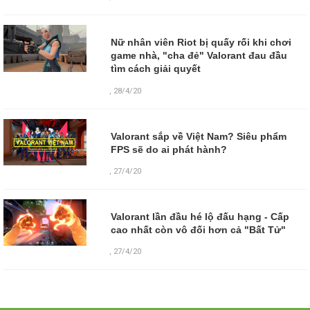
Nữ nhân viên Riot bị quấy rối khi chơi
game nhà, "cha đẻ" Valorant đau đầu
tìm cách giải quyết
,
28/4/20
Valorant sắp về Việt Nam? Siêu phẩm
FPS sẽ do ai phát hành?
,
27/4/20
Valorant lần đầu hé lộ đấu hạng - Cấp
cao nhất còn vô đối hơn cả "Bất Tử"
,
27/4/20