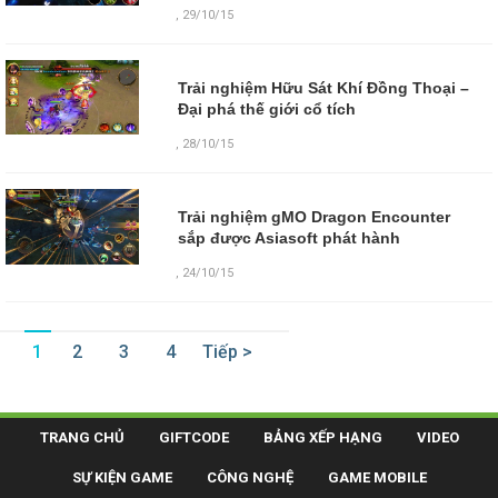
,
29/10/15
Trải nghiệm Hữu Sát Khí Đồng Thoại –
Đại phá thế giới cổ tích
,
28/10/15
Trải nghiệm gMO Dragon Encounter
sắp được Asiasoft phát hành
,
24/10/15
1
2
3
4
Tiếp >
TRANG CHỦ
GIFTCODE
BẢNG XẾP HẠNG
VIDEO
SỰ KIỆN GAME
CÔNG NGHỆ
GAME MOBILE