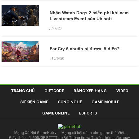
Nhận Watch Dogs 2 miễn phí khi xem
Livestream Event của Ubisoft
,
7/7/20
Far Cry 6 chuẩn bị được lộ diện?
,
10/6/20
TRANG CHỦ
GIFTCODE
BẢNG XẾP HẠNG
VIDEO
SỰ KIỆN GAME
CÔNG NGHỆ
GAME MOBILE
GAME ONLINE
ESPORTS
Mạng Xã Hội GameHub.vn - Mạng xã hội dành cho game thủ Việt.
Giấy phép số: 505/GP-BTTTT do Bộ Thông tin và Truyền thông cấp ngày