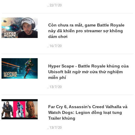
,
22/7/20
Còn chưa ra mắt, game Battle Royale
này đã khiến pro streamer sợ không
dám chơi
,
16/7/20
Hyper Scape - Battle Royale khủng của
Ubisoft bất ngờ mở cửa thử nghiệm
miễn phí
,
13/7/20
Far Cry 6, Assassin's Creed Valhalla và
Watch Dogs: Legion đồng loạt tung
Trailer khủng
,
13/7/20