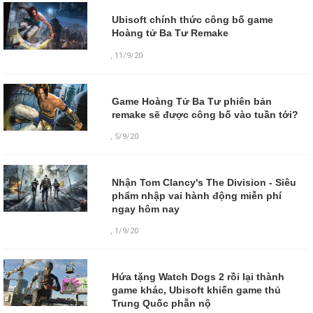
Ubisoft chính thức công bố game
Hoàng tử Ba Tư Remake
,
11/9/20
Game Hoàng Tử Ba Tư phiên bản
remake sẽ được công bố vào tuần tới?
,
5/9/20
Nhận Tom Clancy's The Division - Siêu
phẩm nhập vai hành động miễn phí
ngay hôm nay
,
1/9/20
Hứa tặng Watch Dogs 2 rồi lại thành
game khác, Ubisoft khiến game thủ
Trung Quốc phẫn nộ