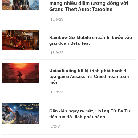
mang nhiều điểm tương đồng với
Grand Theft Auto: Tatooine
, 15/6/23
Rainbow Six Mobile chuẩn bị bước vào
giai đoạn Beta Test
, 13/9/22
Ubisoft công bố lộ trình phát hành 4
tựa game Assassin's Creed hoàn toàn
mới
, 12/9/22
Gần đến ngày ra mắt, Hoàng Tử Ba Tư
tiếp tục dời lịch phát hành
,
6/2/21