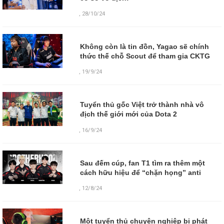
,
28/10/24
Không còn là tin đồn, Yagao sẽ chính
thức thế chỗ Scout để tham gia CKTG
,
19/9/24
Tuyển thủ gốc Việt trở thành nhà vô
địch thế giới mới của Dota 2
,
16/9/24
Sau đếm cúp, fan T1 tìm ra thêm một
cách hữu hiệu để “chặn họng” anti
,
12/8/24
Một tuyển thủ chuyên nghiệp bị phát