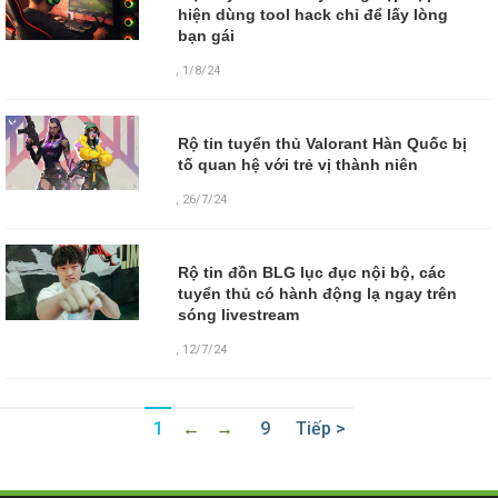
hiện dùng tool hack chỉ để lấy lòng
bạn gái
,
1/8/24
Rộ tin tuyển thủ Valorant Hàn Quốc bị
tố quan hệ với trẻ vị thành niên
,
26/7/24
Rộ tin đồn BLG lục đục nội bộ, các
tuyển thủ có hành động lạ ngay trên
sóng livestream
,
12/7/24
1
←
→
9
Tiếp >