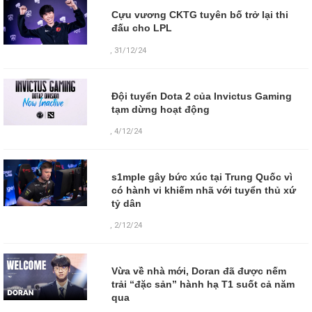
Cựu vương CKTG tuyên bố trở lại thi
đấu cho LPL
,
31/12/24
Đội tuyển Dota 2 của Invictus Gaming
tạm dừng hoạt động
,
4/12/24
s1mple gây bức xúc tại Trung Quốc vì
có hành vi khiếm nhã với tuyển thủ xứ
tỷ dân
,
2/12/24
Vừa về nhà mới, Doran đã được nếm
trải “đặc sản” hành hạ T1 suốt cả năm
qua