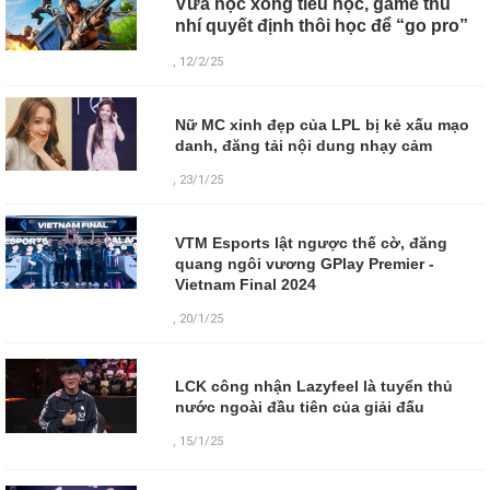
Vừa học xong tiểu học, game thủ
nhí quyết định thôi học để “go pro”
, 12/2/25
Nữ MC xinh đẹp của LPL bị kẻ xấu mạo
danh, đăng tải nội dung nhạy cảm
, 23/1/25
VTM Esports lật ngược thế cờ, đăng
quang ngôi vương GPlay Premier -
Vietnam Final 2024
, 20/1/25
LCK công nhận Lazyfeel là tuyển thủ
nước ngoài đầu tiên của giải đấu
,
15/1/25