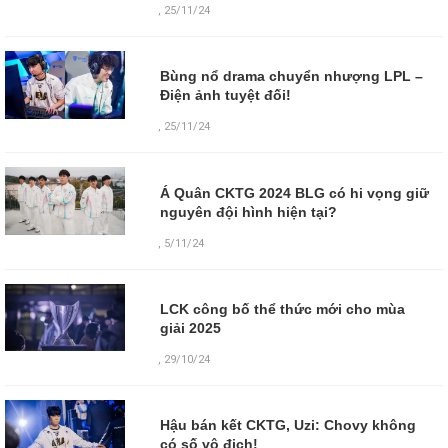
,
25/11/24
Bùng nổ drama chuyển nhượng LPL –
Điện ảnh tuyệt đối!
,
25/11/24
Á Quân CKTG 2024 BLG có hi vọng giữ
nguyên đội hình hiện tại?
,
5/11/24
LCK công bố thể thức mới cho mùa
giải 2025
,
29/10/24
Hậu bán kết CKTG, Uzi: Chovy không
có số vô địch!