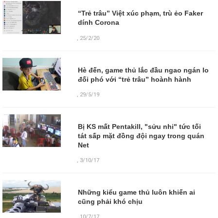
“Trẻ trâu” Việt xúc phạm, trù ẻo Faker
dính Corona
,
25/2/20
Hè đến, game thủ lắc đầu ngao ngán lo
đối phó với “trẻ trâu” hoành hành
,
29/5/19
Bị KS mất Pentakill, "sửu nhi" tức tối
tát sấp mặt đồng đội ngay trong quán
Net
,
3/10/17
Những kiểu game thủ luôn khiến ai
cũng phải khó chịu
,
10/7/17