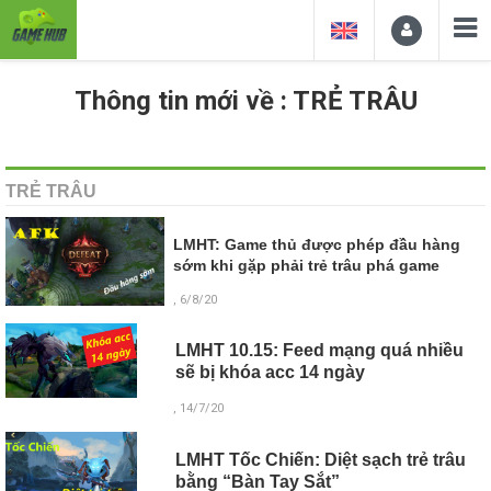
Thông tin mới về : TRẺ TRÂU
TRẺ TRÂU
LMHT: Game thủ được phép đầu hàng
sớm khi gặp phải trẻ trâu phá game
, 6/8/20
LMHT 10.15: Feed mạng quá nhiều
sẽ bị khóa acc 14 ngày
, 14/7/20
LMHT Tốc Chiến: Diệt sạch trẻ trâu
bằng “Bàn Tay Sắt”