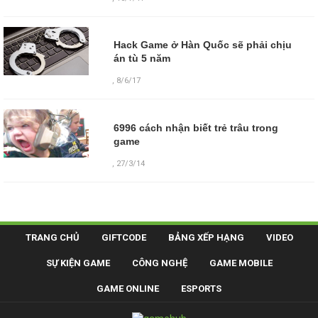
Hack Game ở Hàn Quốc sẽ phải chịu
án tù 5 năm
,
8/6/17
6996 cách nhận biết trẻ trâu trong
game
,
27/3/14
TRANG CHỦ
GIFTCODE
BẢNG XẾP HẠNG
VIDEO
SỰ KIỆN GAME
CÔNG NGHỆ
GAME MOBILE
GAME ONLINE
ESPORTS