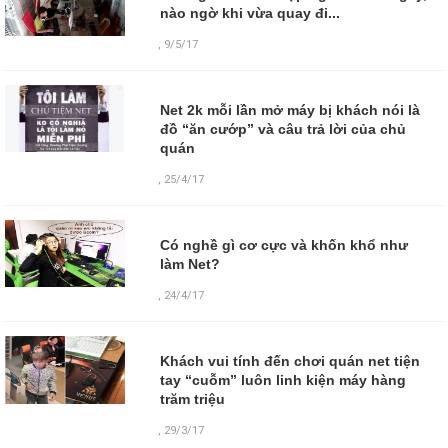
nào ngờ khi vừa quay đi...
,
9/5/17
Net 2k mỗi lần mở máy bị khách nói là
đồ “ăn cướp” và câu trả lời của chủ
quán
,
25/4/17
Có nghề gì cơ cực và khốn khổ như
làm Net?
,
24/4/17
Khách vui tính đến chơi quán net tiện
tay “cuỗm” luôn linh kiện máy hàng
trăm triệu
,
29/3/17