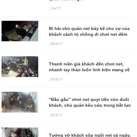
,
1/6/17
Bi hài chủ quán net bày kế cho vợ của
khách cách trị chồng đi chơi net đêm
,
30/5/17
Thanh niên giả khách đến chơi net,
nhanh tay tháo luôn linh kiện mang về
,
29/5/17
“Đầu gấu” chơi net quỵt tiền còn đuổi
khách, chủ quán kêu cứu trong bất lực
,
20/5/17
Tưởng vớ khách sộp ngồi net cả ngày,