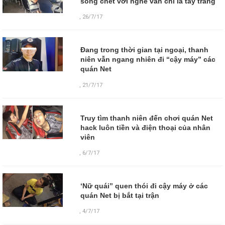
sống chết với nghề vẫn chỉ là tay trắng
,
26/7/17
Đang trong thời gian tại ngoại, thanh
niên vẫn ngang nhiên đi “cậy máy” các
quán Net
,
21/7/17
Truy tìm thanh niên đến chơi quán Net
hack luôn tiền và điện thoại của nhân
viên
,
6/7/17
‘Nữ quái” quen thói đi cậy máy ở các
quán Net bị bắt tại trận
,
4/7/17