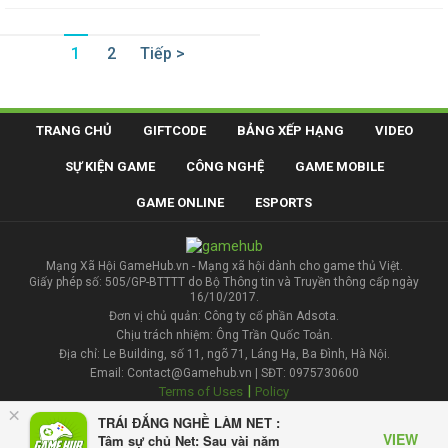
1
2
Tiếp >
TRANG CHỦ
GIFTCODE
BẢNG XẾP HẠNG
VIDEO
SỰ KIỆN GAME
CÔNG NGHỆ
GAME MOBILE
GAME ONLINE
ESPORTS
Mạng Xã Hội GameHub.vn - Mạng xã hội dành cho game thủ Việt.
Giấy phép số: 505/GP-BTTTT do Bộ Thông tin và Truyền thông cấp ngày
16/10/2017.
Đơn vị chủ quản: Công ty cổ phần Adsota.
Chịu trách nhiệm: Ông Trần Quốc Toản.
Địa chỉ: Le Building, số 11, ngõ 71, Láng Hạ, Ba Đình, Hà Nội.
Email: Contact@Gamehub.vn | SĐT: 0975730600
|
Terms of Uses
Policy
×
TRÁI ĐẮNG NGHỀ LÀM NET :
Liên hệ đăng bài
VIEW
Tâm sự chủ Net: Sau vài năm