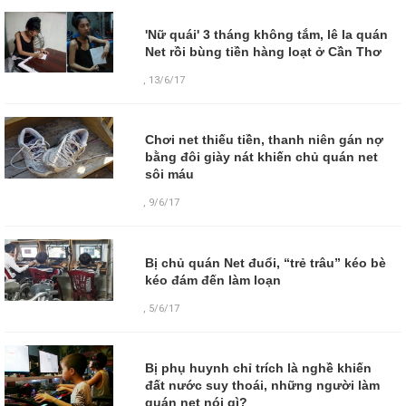
'Nữ quái' 3 tháng không tắm, lê la quán
Net rồi bùng tiền hàng loạt ở Cần Thơ
,
13/6/17
Chơi net thiếu tiền, thanh niên gán nợ
bằng đôi giày nát khiến chủ quán net
sôi máu
,
9/6/17
Bị chủ quán Net đuổi, “trẻ trâu” kéo bè
kéo đám đến làm loạn
,
5/6/17
Bị phụ huynh chỉ trích là nghề khiến
đất nước suy thoái, những người làm
quán net nói gì?