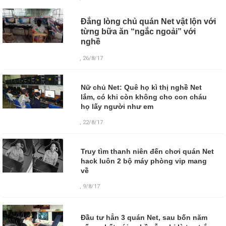
Đắng lòng chủ quán Net vật lộn với
từng bữa ăn “ngắc ngoải” với
nghề
, 26/8/17
Nữ chủ Net: Quê họ kì thị nghề Net
lắm, có khi còn không cho con cháu
họ lấy người như em
, 22/8/17
Truy tìm thanh niên đến chơi quán Net
hack luôn 2 bộ máy phòng vip mang
về
, 9/8/17
Đầu tư hẳn 3 quán Net, sau bốn năm