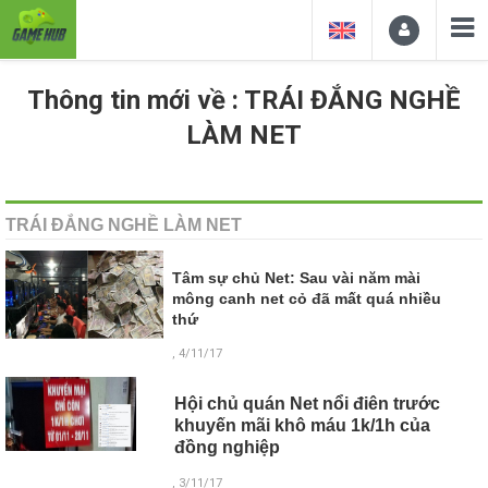
Thông tin mới về : TRÁI ĐẮNG NGHỀ
LÀM NET
TRÁI ĐẮNG NGHỀ LÀM NET
Tâm sự chủ Net: Sau vài năm mài
mông canh net cỏ đã mất quá nhiều
thứ
, 4/11/17
Hội chủ quán Net nổi điên trước
khuyến mãi khô máu 1k/1h của
đồng nghiệp
, 3/11/17