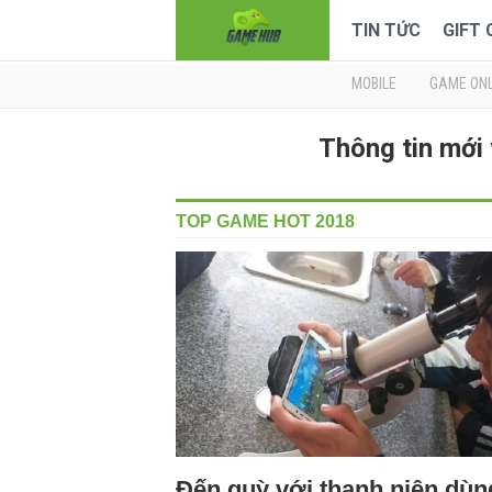
TIN TỨC
GIFT
MOBILE
GAME ONL
Thông tin mới
TOP GAME HOT 2018
Đến quỳ với thanh niên dùn