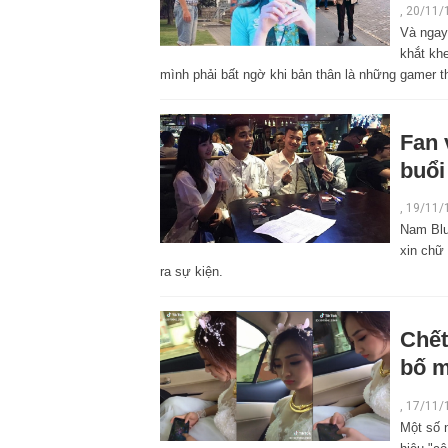
,
20/11/
Và ngay
khắt khe
mình phải bất ngờ khi bản thân là những gamer th
Fan 
buổi
,
19/11/
Nam Blu
xin chữ 
ra sự kiện.
Chết
bố m
,
17/11/
Một số 