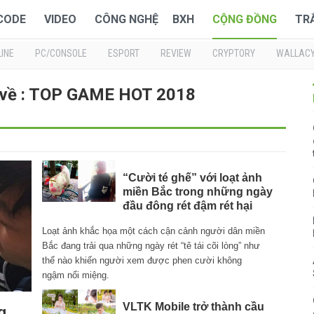
 CODE
VIDEO
CÔNG NGHỆ
BXH
CỘNG ĐỒNG
TR
INE
PC/CONSOLE
ESPORT
REVIEW
CRYPTORY
WALLAC
 về : TOP GAME HOT 2018
“Cười té ghế” với loạt ảnh
miền Bắc trong những ngày
đầu đông rét đậm rét hại
Loạt ảnh khắc họa một cách cận cảnh người dân miền
Bắc đang trải qua những ngày rét “tê tái cõi lòng” như
thế nào khiến người xem được phen cười không
ngậm nổi miệng.
VLTK Mobile trở thành cầu
g