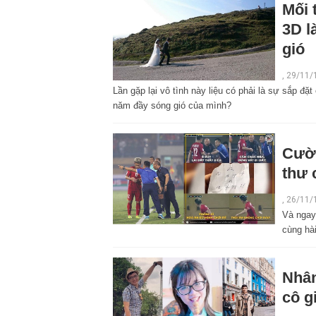
Mối 
3D l
gió
,
29/11/
Lần gặp lại vô tình này liệu có phải là sự sắp đặ
năm đầy sóng gió của mình?
Cười
thư 
,
26/11/
Và ngay 
cùng hà
Nhân
cô g