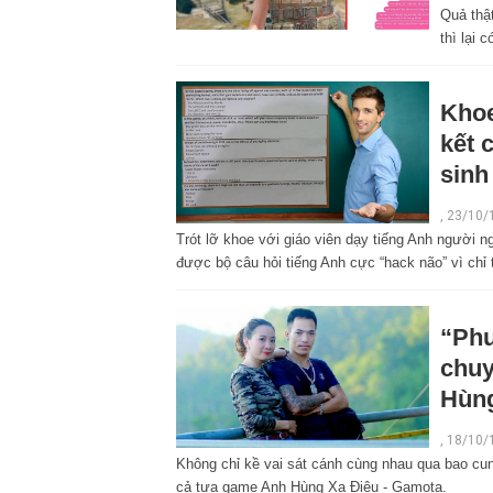
Quả thật
thì lại 
Khoe
kết 
sinh
,
23/10/
Trót lỡ khoe với giáo viên dạy tiếng Anh người n
được bộ câu hỏi tiếng Anh cực “hack não” vì chỉ
“Phư
chuy
Hùng
,
18/10/
Không chỉ kề vai sát cánh cùng nhau qua bao cun
cả tựa game Anh Hùng Xạ Điêu - Gamota.