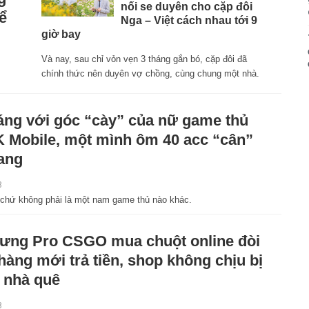
nối se duyên cho cặp đôi
ể
Nga – Việt cách nhau tới 9
giờ bay
Và nay, sau chỉ vỏn vẹn 3 tháng gắn bó, cặp đôi đã
chính thức nên duyên vợ chồng, cùng chung một nhà.
ng với góc “cày” của nữ game thủ
 Mobile, một mình ôm 40 acc “cân”
ang
8
i chứ không phải là một nam game thủ nào khác.
ưng Pro CSGO mua chuột online đòi
 hàng mới trả tiền, shop không chịu bị
 nhà quê
8