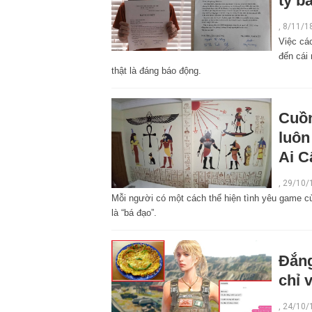
ty b
,
8/11/1
Việc cá
đến cái
thật là đáng báo động.
Cuồn
luôn
Ai C
,
29/10/
Mỗi người có một cách thể hiện tình yêu game c
là “bá đạo”.
Đắng
chỉ 
,
24/10/