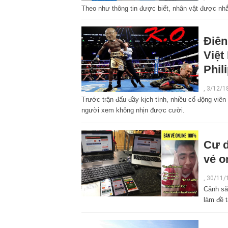
Theo như thông tin được biết, nhân vật được nh
Điên
Việt
Phil
,
3/12/1
Trước trận đấu đầy kịch tính, nhiều cổ động viên
người xem không nhịn được cười.
Cư d
vé o
,
30/11/
Cảnh să
làm đề t