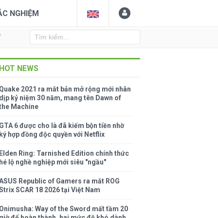
ẮC NGHIỆM
Y
HOT NEWS
Quake 2021 ra mắt bản mở rộng mới nhân
dịp kỷ niệm 30 năm, mang tên Dawn of
the Machine
GTA 6 được cho là đã kiếm bộn tiền nhờ
ký hợp đồng độc quyền với Netflix
Elden Ring: Tarnished Edition chính thức
hé lộ nghề nghiệp mới siêu "ngầu"
ASUS Republic of Gamers ra mắt ROG
Strix SCAR 18 2026 tại Việt Nam
Onimusha: Way of the Sword mất tầm 20
giờ để hoàn thành, hai mức độ khó dành