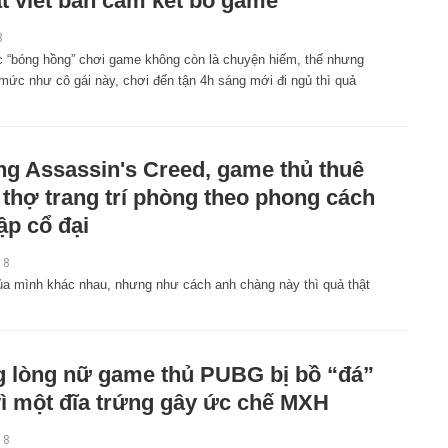
ắt viết bản cam kết bỏ game
8
c “bóng hồng” chơi game không còn là chuyện hiếm, thế nhưng
 mức như cô gái này, chơi đến tận 4h sáng mới đi ngủ thì quả
g Assassin's Creed, game thủ thuê
 thợ trang trí phòng theo phong cách
ập cổ đại
18
ủa mình khác nhau, nhưng như cách anh chàng này thì quả thật
 lòng nữ game thủ PUBG bị bồ “đá”
vì một đĩa trứng gây ức chế MXH
18