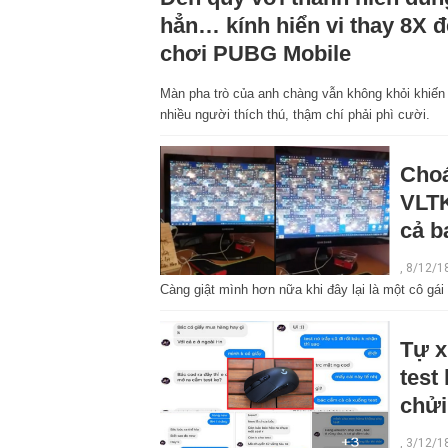
hẳn… kính hiển vi thay 8X đ
chơi PUBG Mobile
Màn pha trò của anh chàng vẫn không khỏi khiến
nhiều người thích thú, thậm chí phải phì cười.
Choá
VLTK
cả b
, 8/12/1
Càng giật mình hơn nữa khi đây lại là một cô gá
Tự x
test
chửi
, 3/12/1