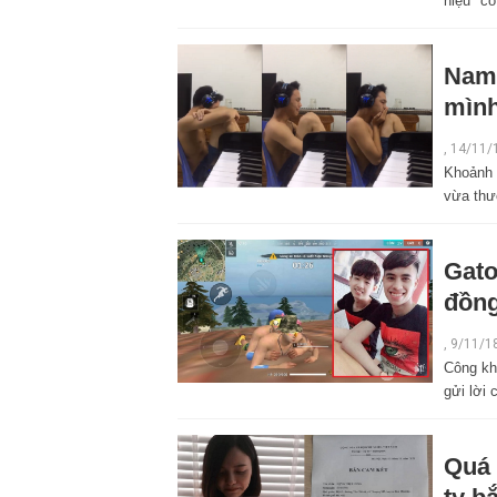
hiệu "cô
Nam 
mình
,
14/11/
Khoảnh 
vừa thư
Gato
đồng
,
9/11/1
Công kh
gửi lời
Quá 