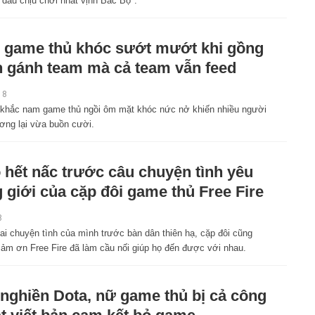
 dâu chịu chơi nhất vịnh Bắc Bộ".
game thủ khóc sướt mướt khi gồng
 gánh team mà cả team vẫn feed
18
khắc nam game thủ ngồi ôm mặt khóc nức nở khiến nhiều người
ơng lại vừa buồn cười.
 hết nấc trước câu chuyện tình yêu
 giới của cặp đôi game thủ Free Fire
8
ai chuyện tình của mình trước bàn dân thiên hạ, cặp đôi cũng
 cảm ơn Free Fire đã làm cầu nối giúp họ đến được với nhau.
nghiền Dota, nữ game thủ bị cả công