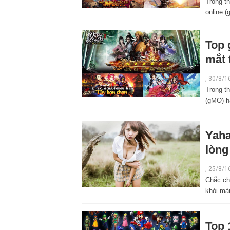
Trong t
online 
Top 
mắt 
,
30/8/1
Trong t
(gMO) h
Yaha
lòng
,
25/8/1
Chắc ch
khỏi mà
Top 