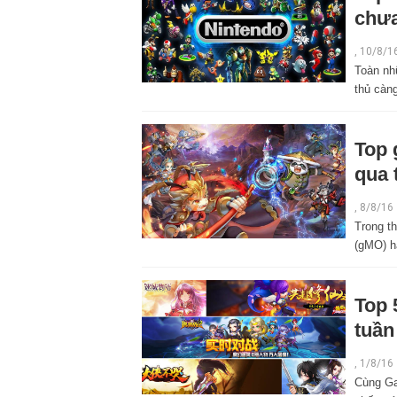
chưa
,
10/8/1
Toàn nh
thủ càn
Top 
qua 
,
8/8/16
Trong t
(gMO) h
Top 
tuần
,
1/8/16
Cùng Ga