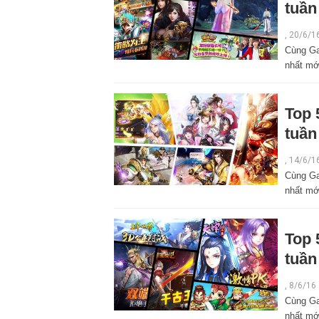
tuần
,
20/6/1
Cùng Ga
nhất mới
Top 
tuần
,
14/6/1
Cùng Ga
nhất mới
Top 
tuần
,
8/6/16
Cùng Ga
nhất mới