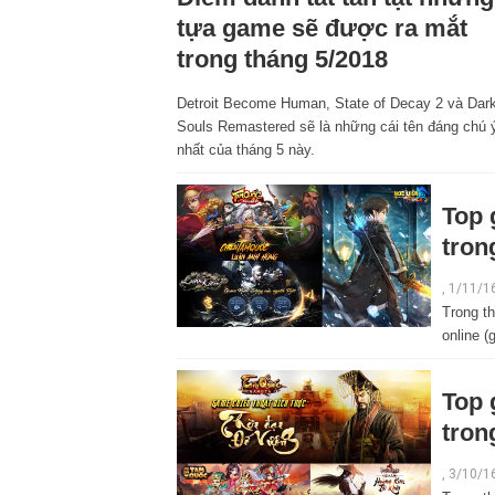
tựa game sẽ được ra mắt
trong tháng 5/2018
Detroit Become Human, State of Decay 2 và Dar
Souls Remastered sẽ là những cái tên đáng chú 
nhất của tháng 5 này.
Top 
tron
, 1/11/1
Trong t
online 
Top 
tron
, 3/10/1