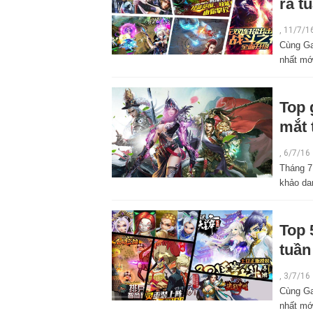
ra t
,
11/7/1
Cùng Ga
nhất mới
Top 
mắt 
,
6/7/16
Tháng 7
khảo da
Top 
tuần
,
3/7/16
Cùng Ga
nhất mới