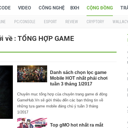
 CODE
VIDEO
CÔNG NGHỆ
BXH
CỘNG ĐỒNG
TR
INE
PC/CONSOLE
ESPORT
REVIEW
CRYPTORY
WALLAC
ới về : TỔNG HỢP GAME
Danh sách chọn lọc game
Mobile HOT nhất phải chơi
tuần 3 tháng 1/2017
Chuyên mục tổng hợp của chuyên trang game di động
GameHub.Vn sẽ giới thiệu đến các bạn thông tin về
những tựa game mobile đáng chú ý tuần 3 tháng
1/2017
Top gMO hot nhất ra mắt