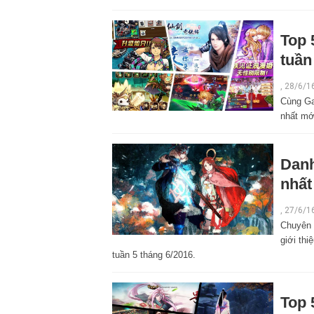
Top 
tuần
,
28/6/1
Cùng Ga
nhất mới
Danh
nhất
,
27/6/1
Chuyên 
giới th
tuần 5 tháng 6/2016.
Top 