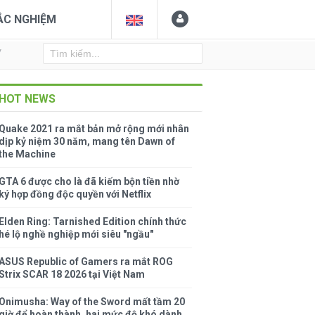
ẮC NGHIỆM
Y
HOT NEWS
Quake 2021 ra mắt bản mở rộng mới nhân
dịp kỷ niệm 30 năm, mang tên Dawn of
the Machine
GTA 6 được cho là đã kiếm bộn tiền nhờ
ký hợp đồng độc quyền với Netflix
Elden Ring: Tarnished Edition chính thức
hé lộ nghề nghiệp mới siêu "ngầu"
ASUS Republic of Gamers ra mắt ROG
Strix SCAR 18 2026 tại Việt Nam
Onimusha: Way of the Sword mất tầm 20
giờ để hoàn thành, hai mức độ khó dành