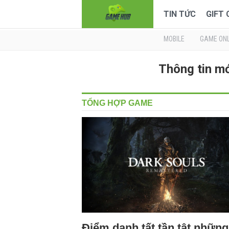
TIN TỨC
GIFT
MOBILE
GAME ONL
Thông tin m
TỔNG HỢP GAME
Điểm danh tất tần tật những