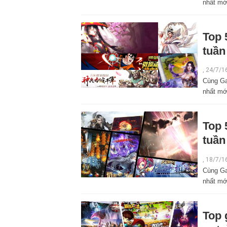
nhất mới
Top 
tuần
,
24/7/1
Cùng Ga
nhất mới
Top 
tuần
,
18/7/1
Cùng Ga
nhất mới
Top 