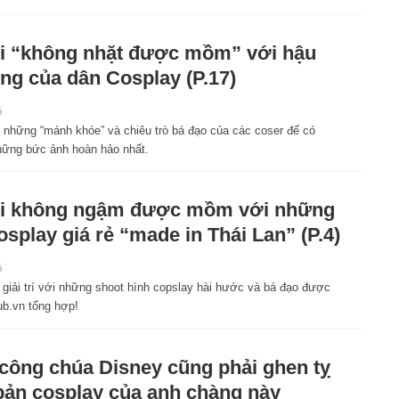
 “không nhặt được mồm” với hậu
ng của dân Cosplay (P.17)
6
 những “mánh khóe” và chiêu trò bá đạo của các coser để có
ững bức ảnh hoàn hảo nhất.
i không ngậm được mồm với những
osplay giá rẻ “made in Thái Lan” (P.4)
6
 giải trí với những shoot hình copslay hài hước và bá đạo được
.vn tổng hợp!
công chúa Disney cũng phải ghen tỵ
bản cosplay của anh chàng này