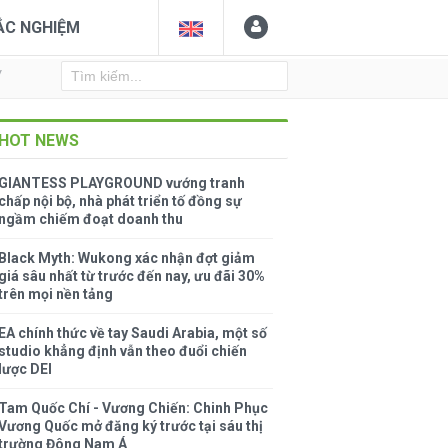
ẮC NGHIỆM
Y
HOT NEWS
GIANTESS PLAYGROUND vướng tranh
chấp nội bộ, nhà phát triển tố đồng sự
ngầm chiếm đoạt doanh thu
Black Myth: Wukong xác nhận đợt giảm
giá sâu nhất từ trước đến nay, ưu đãi 30%
trên mọi nền tảng
EA chính thức về tay Saudi Arabia, một số
studio khẳng định vẫn theo đuổi chiến
lược DEI
Tam Quốc Chí - Vương Chiến: Chinh Phục
Vương Quốc mở đăng ký trước tại sáu thị
trường Đông Nam Á