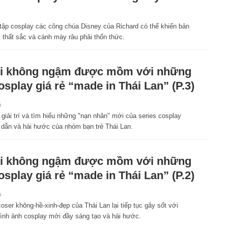
tập cosplay các công chúa Disney của Richard có thể khiến bản
 thất sắc và cánh mày râu phải thổn thức.
i không ngậm được mồm với những
osplay giá rẻ “made in Thái Lan” (P.3)
6
 giải trí và tìm hiểu những "nạn nhân" mới của series cosplay
 dẫn và hài hước của nhóm bạn trẻ Thái Lan.
i không ngậm được mồm với những
osplay giá rẻ “made in Thái Lan” (P.2)
6
ser không-hề-xinh-đẹp của Thái Lan lại tiếp tục gây sốt với
ình ảnh cosplay mới đầy sáng tạo và hài hước.