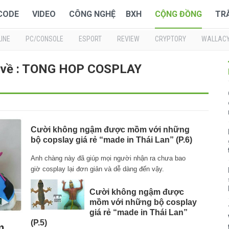
 CODE
VIDEO
CÔNG NGHỆ
BXH
CỘNG ĐỒNG
TR
INE
PC/CONSOLE
ESPORT
REVIEW
CRYPTORY
WALLAC
i về : TONG HOP COSPLAY
Cười không ngậm được mồm với những
bộ copslay giá rẻ “made in Thái Lan” (P.6)
Anh chàng này đã giúp mọi người nhận ra chưa bao
giờ cosplay lại đơn giản và dễ dàng đến vậy.
Cười không ngậm được
mồm với những bộ cosplay
giá rẻ “made in Thái Lan”
(P.5)
m