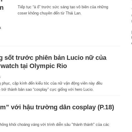
ên
Tiếp tục “á ố” trước sức sáng tạo vô biên của những
coser không chuyên đến từ Thái Lan.
à
 sốt trước phiên bản Lucio nữ của
watch tại Olympic Rio
6
g phục, cặp kính đến kiểu tóc của nữ vận động viên này đều
 trở thành bản sao “cosplay” cực giống với hero Lucio.
” với hậu trường dân cosplay (P.18)
ông khỏi choáng váng với trình diễn sâu "thành thánh" của các