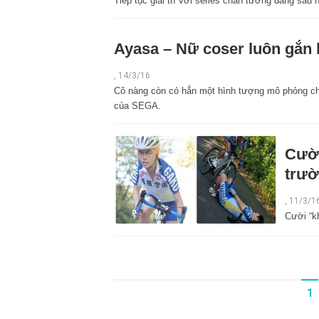
Tiếp tục giải trí với series chân tướng đằng sa
Ayasa – Nữ coser luôn gắn l
,
14/3/16
Cô nàng còn có hẳn một hình tượng mô phỏng ch
của SEGA.
Cười
trườ
,
11/3/1
Cười “k
1