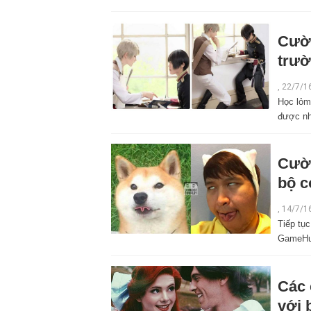
Cười
trườ
,
22/7/1
Học lỏm
được nh
Cườ
bộ c
,
14/7/1
Tiếp tục
GameHub
Các 
với 