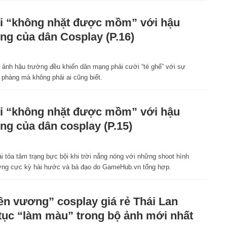
 “không nhặt được mồm” với hậu
ng của dân Cosplay (P.16)
 ảnh hậu trường đều khiến dân mạng phải cười “té ghế” với sự
 phàng mà không phải ai cũng biết.
 “không nhặt được mồm” với hậu
ng của dân cosplay (P.15)
i tỏa tâm trạng bực bội khi trời nắng nóng với những shoot hình
ờng cực kỳ hài hước và bá đạo do GameHub.vn tổng hợp.
ên vương” cosplay giá rẻ Thái Lan
 tục “làm màu” trong bộ ảnh mới nhất