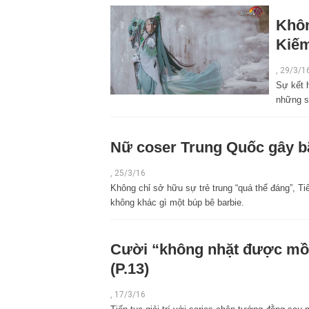
Khôn
Kiếm
,
29/3/1
Sự kết h
những s
Nữ coser Trung Quốc gây b
,
25/3/16
Không chỉ sở hữu sự trẻ trung “quá thể đáng”, 
không khác gì một búp bê barbie.
Cười “không nhặt được mồm
(P.13)
,
17/3/16