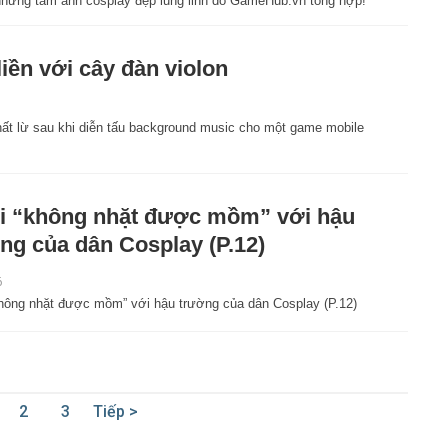
u những tấm ảnh cosplay đẹp lung linh do GameHub.vn tổng hợp!
iền với cây đàn violon
ất lừ sau khi diễn tấu background music cho một game mobile
 “không nhặt được mồm” với hậu
ng của dân Cosplay (P.12)
6
hông nhặt được mồm” với hậu trường của dân Cosplay (P.12)
2
3
Tiếp >