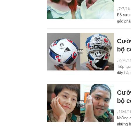
,
7/7/16
Bộ sưu 
gốc phải
Cườ
bộ c
,
27/6/1
Tiếp tục
đầy hấp
Cườ
bộ c
,
13/6/1
Những co
những h