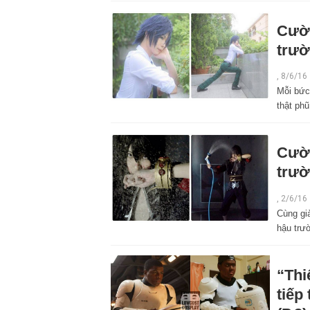
Cười
trườ
,
8/6/16
Mỗi bức
thật phũ
Cười
trườ
,
2/6/16
Cùng giả
hậu trư
“Thi
tiếp