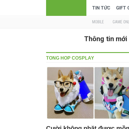
TIN TỨC
GIFT
MOBILE
GAME ONL
Thông tin mớ
TONG HOP COSPLAY
Cười không nhặt được mồ