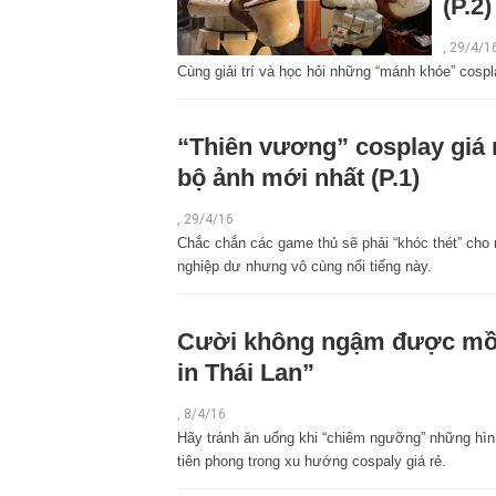
(P.2)
,
29/4/1
Cùng giải trí và học hỏi những “mánh khóe” cosp
“Thiên vương” cosplay giá r
bộ ảnh mới nhất (P.1)
,
29/4/16
Chắc chắn các game thủ sẽ phải “khóc thét” cho
nghiệp dư nhưng vô cùng nổi tiếng này.
Cười không ngậm được mồm
in Thái Lan”
,
8/4/16
Hãy tránh ăn uống khi “chiêm ngưỡng” những hình
tiên phong trong xu hướng cospaly giá rẻ.