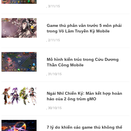
,
3/11/15
Game thủ phân vân trước 5 môn phái
trong Võ Lâm Truyền Kỳ Mobile
,
2/11/15
Mô hình kiến trúc trong Cửu Dương
Thần Công Mobile
,
31/10/15
Ngải Nhĩ Chiến Ký: Màn kết hợp hoàn
hảo của 2 ông trùm gMO
,
30/10/15
7 lý do khiến các game thủ không thể