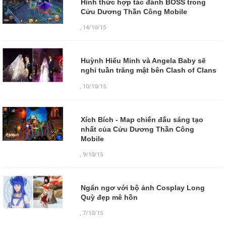
Hình thức hợp tác đánh BOSS trong
Cửu Dương Thần Công Mobile
,
14/10/15
Huỳnh Hiểu Minh và Angela Baby sẽ
nghỉ tuần trăng mật bên Clash of Clans
,
10/10/15
Xích Bích - Map chiến đấu sáng tạo
nhất của Cửu Dương Thần Công
Mobile
,
9/10/15
Ngẩn ngơ với bộ ảnh Cosplay Long
Quỳ đẹp mê hồn
,
7/10/15