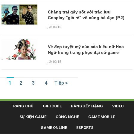
Chàng trai gây sốt với trào lưu
Cosplay "giá rẻ" vô cùng bá đạo (P.2)
,
3/10/15
Vẻ đẹp tuyệt mỹ của các kiều nữ Hoa
Ngữ trong trang phục đại sứ game
,
2/10/15
1
2
3
4
Tiếp >
TRANG CHỦ
GIFTCODE
BẢNG XẾP HẠNG
VIDEO
SỰ KIỆN GAME
CÔNG NGHỆ
GAME MOBILE
GAME ONLINE
ESPORTS