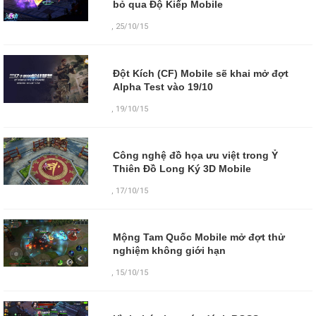
bỏ qua Độ Kiếp Mobile
,
25/10/15
Đột Kích (CF) Mobile sẽ khai mở đợt
Alpha Test vào 19/10
,
19/10/15
Công nghệ đồ họa ưu việt trong Ỷ
Thiên Đồ Long Ký 3D Mobile
,
17/10/15
Mộng Tam Quốc Mobile mở đợt thử
nghiệm không giới hạn
,
15/10/15