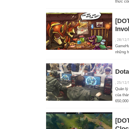
thức cô
[DOT
Invo
,
28/12/
GameHub.
những h
Dota
,
25/12/
Quản lý 
của thàn
650,000
[DOT
Clo