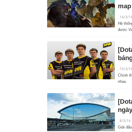
map 
,
16/3/1
Hệ thốn
được Va
[Dot
bảng
,
15/3/1
Chính th
nhau
[Dot
ngày
,
8/3/16
Giải đấu