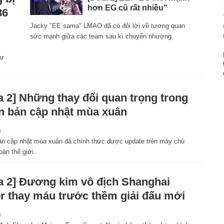
hơn EG cũ rất nhiều"
86
Jacky "EE sama" LMAO đã có đôi lời về tương quan
sức mạnh giữa các team sau kì chuyển nhượng.
hư
a 2] Những thay đổi quan trọng trong
n bản cập nhật mùa xuân
6
ản cập nhật mùa xuân đã chính thức được update trên máy chủ
oàn thế giới.
a 2] Đương kim vô địch Shanghai
r thay máu trước thềm giải đấu mới
6