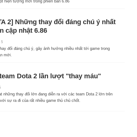
ột hiện tượng mới trong phiên bản 6.86
A 2] Những thay đổi đáng chú ý nhất
n cập nhật 6.86
15
hay đổi đáng chú ý, gây ảnh hưởng nhiều nhất tới game trong
ản mới.
team Dota 2 lần lượt "thay máu"
5
t những thay đổi lớn đang diễn ra với các team Dota 2 lớn trên
 với sự ra đi của rất nhiều game thủ chủ chốt.