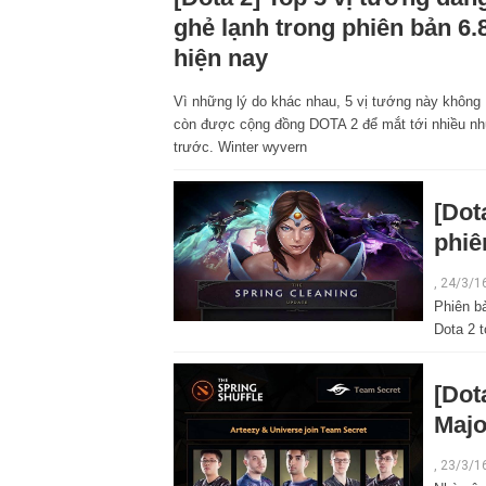
ghẻ lạnh trong phiên bản 6.
hiện nay
Vì những lý do khác nhau, 5 vị tướng này không
còn được cộng đồng DOTA 2 để mắt tới nhiều n
trước. Winter wyvern
[Dot
phiê
, 24/3/1
Phiên b
Dota 2 t
[Dot
Majo
, 23/3/1