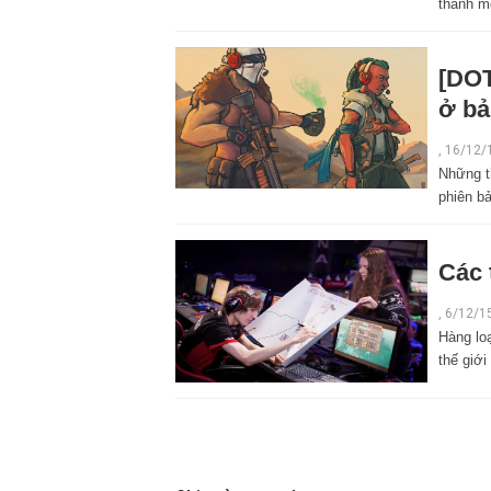
thành m
[DOT
ở bả
,
16/12/
Những t
phiên b
Các 
,
6/12/1
Hàng loạ
thế giới