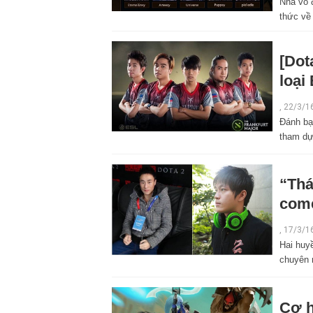
Nhà vô 
thức về
[Dot
loại
,
22/3/1
Đánh bại
tham dự
“Thá
come
,
17/3/1
Hai huyề
chuyên 
Cơ h