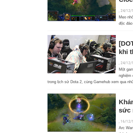
,
24/12/
Mẹo nhỏ
độc đáo
[DOT
khi 
,
24/12/
Một game
nghiệm c
trong lịch sử Dota 2, cùng Gamehub xem qua nh
Khám
sức 
,
16/12/
Arc War