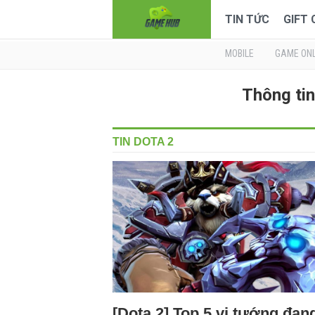
TIN TỨC
GIFT
MOBILE
GAME ONL
Thông tin
TIN DOTA 2
[Dota 2] Top 5 vị tướng đang