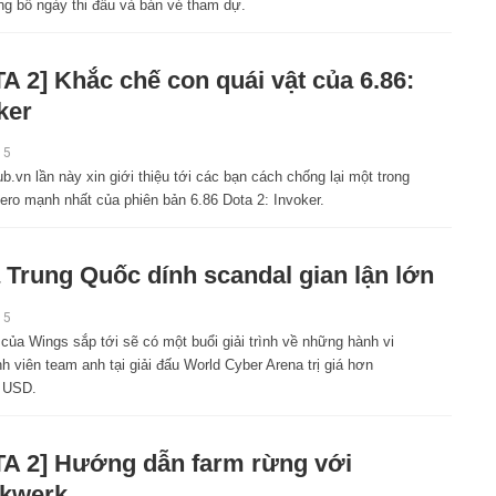
ng bố ngày thi đấu và bán vé tham dự.
A 2] Khắc chế con quái vật của 6.86:
ker
15
vn lần này xin giới thiệu tới các bạn cách chống lại một trong
ero mạnh nhất của phiên bản 6.86 Dota 2: Invoker.
 Trung Quốc dính scandal gian lận lớn
15
của Wings sắp tới sẽ có một buổi giải trình về những hành vi
h viên team anh tại giải đấu World Cyber Arena trị giá hơn
 USD.
A 2] Hướng dẫn farm rừng với
ckwerk