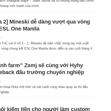
địch Shanghai Major – Team Secret đã có những thông báo chính
 lineup mới toanh của mình.
a 2] Mineski dễ dàng vượt qua vòng
 ESL One Manila
6
 TnC với tỉ số 3 – 1, Mineski đã nắm chắc trong tay một xuất
 vòng chung kết ESL One Manila được diễn ra vào cuối tháng 4.
nh farm” Zsmj sẽ cùng với Hyhy
back đấu trường chuyên nghiệp
6
n thoại Dota một thời sẽ sát cánh cùng nhau quay lại thi đấu
nghiệp.
ội kiếm tiền cho người làm custom