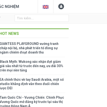
ẮC NGHIỆM
Y
HOT NEWS
GIANTESS PLAYGROUND vướng tranh
chấp nội bộ, nhà phát triển tố đồng sự
ngầm chiếm đoạt doanh thu
Black Myth: Wukong xác nhận đợt giảm
giá sâu nhất từ trước đến nay, ưu đãi 30%
trên mọi nền tảng
EA chính thức về tay Saudi Arabia, một số
studio khẳng định vẫn theo đuổi chiến
lược DEI
Tam Quốc Chí - Vương Chiến: Chinh Phục
Vương Quốc mở đăng ký trước tại sáu thị
trường Đông Nam Á