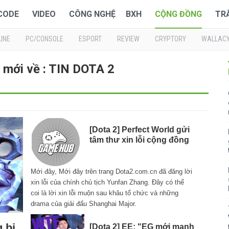
 CODE
VIDEO
CÔNG NGHỆ
BXH
CỘNG ĐỒNG
TR
INE
PC/CONSOLE
ESPORT
REVIEW
CRYPTORY
WALLAC
 mới về : TIN DOTA 2
[Dota 2] Perfect World gửi
tâm thư xin lỗi cộng đồng
Mới đây, Mới đây trên trang Dota2.com.cn đã đăng lời
xin lỗi của chính chủ tịch Yunfan Zhang. Đây có thể
coi là lời xin lỗi muộn sau khâu tổ chức và những
drama của giải đấu Shanghai Major.
 bị
[Dota 2] EE: "EG mới mạnh