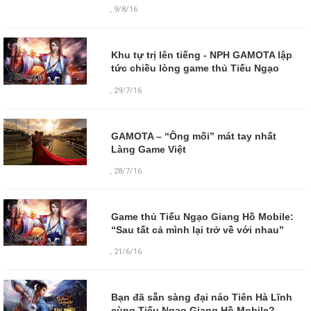
,
9/8/16
Khu tự trị lên tiếng - NPH GAMOTA lập
tức chiều lòng game thủ Tiếu Ngạo
,
29/7/16
GAMOTA – “Ông mối” mát tay nhất
Làng Game Việt
,
28/7/16
Game thủ Tiếu Ngạo Giang Hồ Mobile:
“Sau tất cả mình lại trở về với nhau”
,
21/6/16
Bạn đã sẵn sàng đại náo Tiên Hà Lĩnh
cùng Tiếu Ngạo Giang Hồ Mobile?