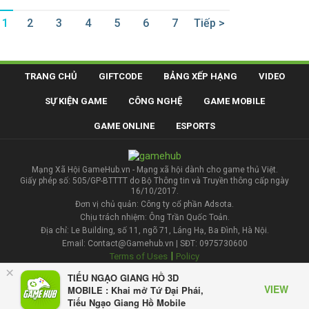
1
2
3
4
5
6
7
Tiếp >
TRANG CHỦ
GIFTCODE
BẢNG XẾP HẠNG
VIDEO
SỰ KIỆN GAME
CÔNG NGHỆ
GAME MOBILE
GAME ONLINE
ESPORTS
Mạng Xã Hội GameHub.vn - Mạng xã hội dành cho game thủ Việt.
Giấy phép số: 505/GP-BTTTT do Bộ Thông tin và Truyền thông cấp ngày
16/10/2017.
Đơn vị chủ quản: Công ty cổ phần Adsota.
Chịu trách nhiệm: Ông Trần Quốc Toản.
Địa chỉ: Le Building, số 11, ngõ 71, Láng Hạ, Ba Đình, Hà Nội.
Email: Contact@Gamehub.vn | SĐT: 0975730600
|
Terms of Uses
Policy
×
TIẾU NGẠO GIANG HỒ 3D
Liên hệ đăng bài
VIEW
MOBILE : Khai mở Tứ Đại Phái,
Tiếu Ngạo Giang Hồ Mobile