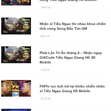
,
14/6/16
Nhân sĩ Tiếu Ngạo thi nhau khoe chiến
tích cùng Song Đấu Tìm GM
,
8/6/16
Phát Lộc Tri Ân tháng 6 – Nhận ngay
GiftCode Tiếu Ngạo Giang Hồ 3D
Mobile
,
7/6/16
FAPtv rục rịch trở lại khiêu chiến nhân
sĩ Tiếu Ngạo Giang Hồ Mobile
,
21/5/16