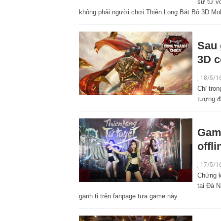
sử tử v
không phải người chơi Thiên Long Bát Bộ 3D Mobi
Sau 
3D c
,
18/5/1
Chỉ tro
tượng đà
Game
offl
,
17/5/1
Chứng k
tại Đà 
ganh tị trên fanpage tựa game này.