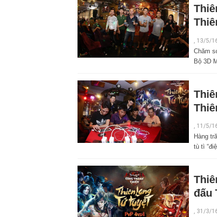
Thiê
Thiê
,
13/5/1
Chăm só
Bộ 3D M
Thiê
Thiê
,
11/5/1
Hàng tr
tù tì “đ
Thiê
đấu 
,
31/3/1