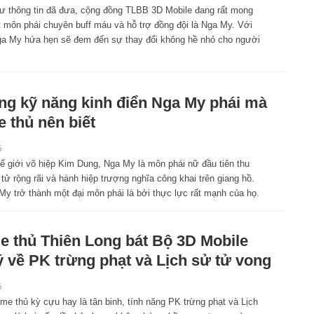
ư thông tin đã đưa, cộng đồng TLBB 3D Mobile đang rất mong
 môn phái chuyên buff máu và hỗ trợ đồng đội là Nga My. Với
 Nga My hứa hẹn sẽ đem đến sự thay đổi không hề nhỏ cho người
g kỹ năng kinh điển Nga My phái mà
 thủ nên biết
6
hế giới võ hiệp Kim Dung, Nga My là môn phái nữ đầu tiên thu
tử rộng rãi và hành hiệp trượng nghĩa công khai trên giang hồ.
 My trở thành một đại môn phái là bởi thực lực rất mạnh của họ.
 thủ Thiên Long bát Bộ 3D Mobile
ý về PK trừng phạt và Lịch sử tử vong
6
me thủ kỳ cựu hay là tân binh, tính năng PK trừng phạt và Lịch