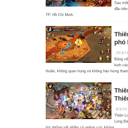
Sau một 
đầu tiên
TP. Hồ Chí Minh
Thiê
phó 
,
29/3/1
Bảng xế
kinh các
thuần, không quan trọng và không hào hứng tham 
Thiê
Thiê
,
8/3/16
Thiên L
Long Bá
trợ những vật phẩm có option cực khủng.