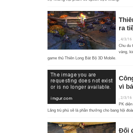
Thiê
ra t
,
4/3/16
Chu du t
vàng, ki
game thủ Thiên Long Bát Bộ 3D Mobile.
Công
vì b
,
2/3/16
PK diện
Lăng trù phú sẽ là phần thưởng cho bang hội đoàn
Đối 