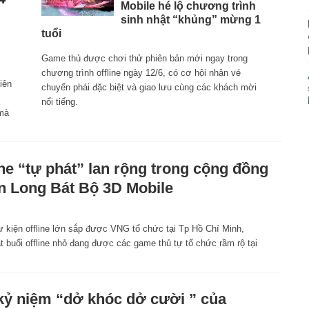
Mobile hé lộ chương trình
sinh nhật “khủng” mừng 1
tuổi
Game thủ được chơi thử phiên bản mới ngay trong
chương trình offline ngày 12/6, có cơ hội nhận vé
iên
chuyển phái đặc biệt và giao lưu cùng các khách mời
nổi tiếng.
 mà
ine “tự phát” lan rộng trong cộng đồng
n Long Bát Bộ 3D Mobile
ự kiện offline lớn sắp được VNG tổ chức tại Tp Hồ Chí Minh,
t buổi offline nhỏ đang được các game thủ tự tổ chức rầm rộ tại
kỷ niệm “dở khóc dở cười ” của