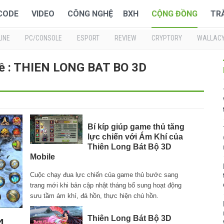
 CODE
VIDEO
CÔNG NGHỆ
BXH
CỘNG ĐỒNG
TR
INE
PC/CONSOLE
ESPORT
REVIEW
CRYPTORY
WALLAC
về : THIEN LONG BAT BO 3D
Bí kíp giúp game thủ tăng
lực chiến với Ám Khí của
Thiên Long Bát Bộ 3D
Mobile
Cuộc chạy đua lực chiến của game thủ bước sang
trang mới khi bản cập nhật tháng bổ sung hoạt động
sưu tầm ám khí, đá hồn, thực hiện chú hồn.
Thiên Long Bát Bộ 3D
4