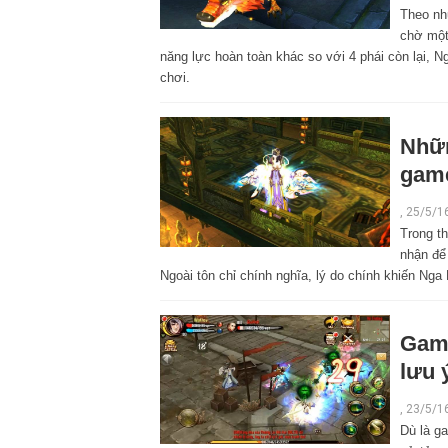
Theo nh
chờ một
năng lực hoàn toàn khác so với 4 phái còn lại,
chơi.
Nhữn
game
,
25/5/1
Trong t
nhận để 
Ngoài tôn chỉ chính nghĩa, lý do chính khiến Nga
Game
lưu 
,
23/5/1
Dù là ga