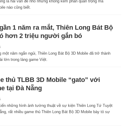
ong là hai vấn đề nhỏ nhưng không kém phần quan trọng mà
le nào cũng biết.
gần 1 năm ra mắt, Thiên Long Bát Bộ
ó hơn 2 triệu người gắn bó
6
ng một năm ngắn ngủi, Thiên Long Bát Bộ 3D Mobile đã trở thành
i lớn trong làng game Việt.
 thủ TLBB 3D Mobile “gato” với
ine tại Đà Nẵng
6
iến những hình ảnh tường thuật về sự kiện Thiên Long Tứ Tuyệt
Nẵng, rất nhiều game thủ Thiên Long Bát Bộ 3D Mobile bày tỏ sự