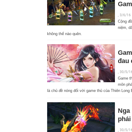
Game
, 3/6/16
Cộng đồ
niệm, d
không thể nào quên.
Game
đau 
,
30/5/1
Game th
môn phá
là chủ đề nóng đối với game thủ của Thiên Long 
Nga 
phái
,
30/5/1