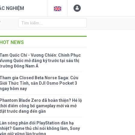
ẮC NGHIỆM
Y
HOT NEWS
Tam Quốc Chí - Vương Chiến: Chinh Phục
Vương Quốc mở đăng ký trước tại sáu thị
trường Đông Nam Á
Tham gia Closed Beta Norse Saga: Cửu
Giới Thức Tỉnh, săn DJI Osmo Pocket 3
ngay hôm nay
Phantom Blade Zero đã hoàn thiện? Hé lộ
thời điểm công bố gameplay mới và mở
đặt trước đang đến gần
Làn sóng phản đối PlayStation dần hạ
nhiệt? Game thủ chỉ nói không làm, Sony
vẫn giữ vững lập trường