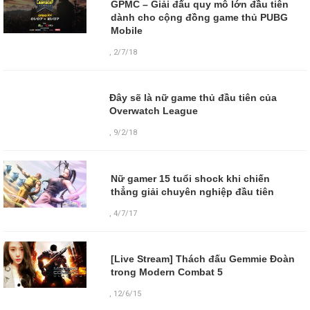
GPMC – Giải đấu quy mô lớn đầu tiên
dành cho cộng đồng game thủ PUBG
Mobile
,
2/7/18
Đây sẽ là nữ game thủ đầu tiên của
Overwatch League
,
9/2/18
Nữ gamer 15 tuổi shock khi chiến
thẳng giải chuyên nghiệp đầu tiên
,
4/7/17
[Live Stream] Thách đấu Gemmie Đoàn
trong Modern Combat 5
,
12/6/15