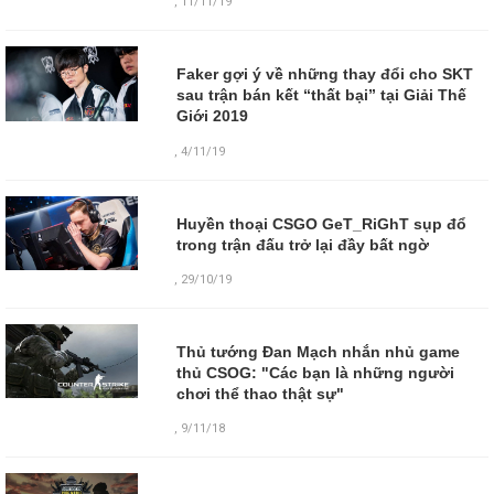
,
11/11/19
Faker gợi ý về những thay đổi cho SKT
sau trận bán kết “thất bại” tại Giải Thế
Giới 2019
,
4/11/19
Huyền thoại CSGO GeT_RiGhT sụp đổ
trong trận đấu trở lại đầy bất ngờ
,
29/10/19
Thủ tướng Đan Mạch nhắn nhủ game
thủ CSOG: "Các bạn là những người
chơi thể thao thật sự"
,
9/11/18