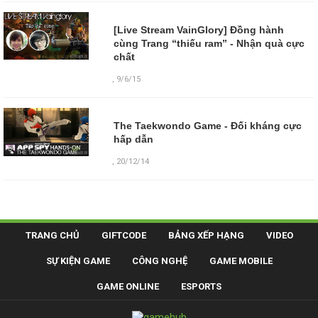
[Live Stream VainGlory] Đồng hành
cùng Trang “thiếu ram” - Nhận quà cực
chất
,
9/6/15
The Taekwondo Game - Đối kháng cực
hấp dẫn
,
20/12/14
TRANG CHỦ
GIFTCODE
BẢNG XẾP HẠNG
VIDEO
SỰ KIỆN GAME
CÔNG NGHỆ
GAME MOBILE
GAME ONLINE
ESPORTS