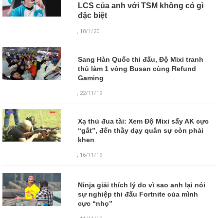
LCS của anh với TSM không có gì
đặc biệt
, 10/1/20
Sang Hàn Quốc thi đấu, Độ Mixi tranh
thủ làm 1 vòng Busan cùng Refund
Gaming
, 22/11/19
Xạ thủ đua tài: Xem Độ Mixi sấy AK cực
“gắt”, đến thầy dạy quân sự còn phải
khen
, 16/11/19
Ninja giải thích lý do vì sao anh lại nói
sự nghiệp thi đấu Fortnite của mình
cực “nhọ”