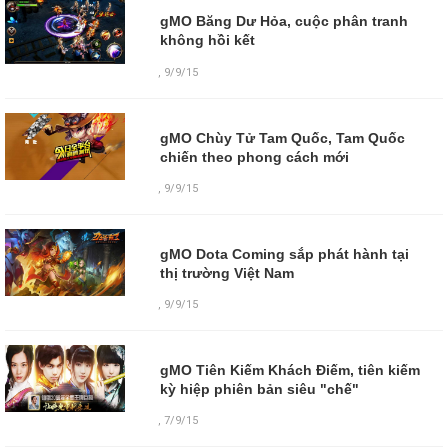
gMO Băng Dư Hỏa, cuộc phân tranh
không hồi kết
,
9/9/15
gMO Chùy Tử Tam Quốc, Tam Quốc
chiến theo phong cách mới
,
9/9/15
gMO Dota Coming sắp phát hành tại
thị trường Việt Nam
,
9/9/15
gMO Tiên Kiếm Khách Điếm, tiên kiếm
kỳ hiệp phiên bản siêu "chế"
,
7/9/15