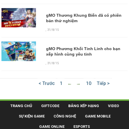
gMO Thương Khung Biến đã có phiên
bản thử nghiệm
,
31/8/15
gMO Phương Khối Tinh Linh cho bạn
xếp hình cùng yêu tinh
,
31/8/15
< Trước
1
←
→
10
Tiếp >
TRANG CHỦ
GIFTCODE
BẢNG XẾP HẠNG
VIDEO
SỰ KIỆN GAME
CÔNG NGHỆ
GAME MOBILE
GAME ONLINE
ESPORTS