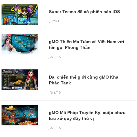
Super Teemo đã có phiên bản iOS
,
7/9/15
gMO Thiên Ma Trảm về Việt Nam với
tên gọi Phong Thần
,
3/9/15
Đại chiến thế giới cùng gMO Khai
Pháo Tank
,
3/9/15
gMO Mã Pháp Truyền Kỳ, cuộc phưu
lưu xứ quỷ đầy thú vị
,
3/9/15