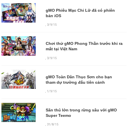
gMO Phiêu Mạc Chi Lữ đã có phiên
bản iOS
,
3/9/15
Chơi thử gMO Phong Thần trước khi ra
mắt tại Việt Nam
,
3/9/15
gMO Toàn Dân Thục Sơn cho bạn
tham dự trường đấu tiên cảnh
,
1/9/15
Săn thú lớn trong rừng sâu với gMO
Super Teemo
,
31/8/15