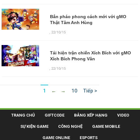
Bắn pháo phong cách mới với gMO
Thật Tâm Anh Hùng
,
22/10/15
Tái hiện trận chiến Xích Bích với gMO
Xích Bích Phong Vân
,
22/10/15
1
←
→
10
Tiếp >
TRANG CHỦ
GIFTCODE
BẢNG XẾP HẠNG
VIDEO
SỰ KIỆN GAME
CÔNG NGHỆ
GAME MOBILE
GAME ONLINE
ESPORTS