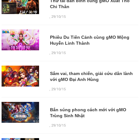
Thử tài dàn binh cùng gMO Xuất Thổ
Chi Thân
,
29/10/15
Phiêu Du Tiên Cảnh cùng gMO Mộng
Huyễn Linh Thành
,
29/10/15
Sắm vai, tham chiến, giải cứu dân lành
với gMO Đại Anh Hùng
,
29/10/15
Bắn súng phong cách mới với gMO
Trùng Sinh Nhật
,
29/10/15