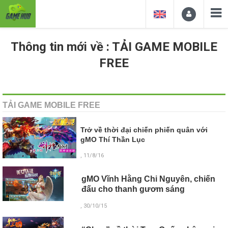
Thông tin mới về : TẢI GAME MOBILE
FREE
TẢI GAME MOBILE FREE
Trở về thời đại chiến phiến quân với
gMO Thí Thần Lục
, 11/8/16
gMO Vĩnh Hằng Chi Nguyên, chiến
đấu cho thanh gươm sáng
, 30/10/15