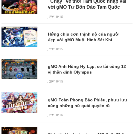
“Chạy” về thời Tam Quốc nhập vai
với gMO Tư Bôn Đáo Tam Quốc
, 29/10/15
Hứng chịu cơn thịnh nộ của người
đẹp với gMO Muội Hình Sát Khí
, 29/10/15
gMO Anh Hùng Hy Lạp, so tài cùng 12
vị thần đỉnh Olympus
, 29/10/15
gMO Toàn Phong Bảo Phiêu, phưu lưu
cùng những nữ quái quyến rũ
,
29/10/15