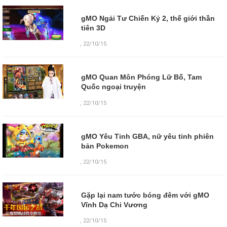
gMO Ngải Tư Chiến Kỷ 2, thế giới thần
tiên 3D
,
22/10/15
gMO Quan Môn Phóng Lữ Bố, Tam
Quốc ngoại truyện
,
22/10/15
gMO Yêu Tinh GBA, nữ yêu tinh phiên
bản Pokemon
,
22/10/15
Gặp lại nam tước bóng đêm với gMO
Vĩnh Dạ Chi Vương
,
22/10/15