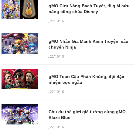
gMO Cứu Nàng Bạch Tuyết, đi giải cứu
nàng công chúa Disney
,
28/10/15
gMO Nhẫn Giả Manh Kiếm Truyện, câu
chuyện Ninja
,
22/10/15
gMO Toàn Cầu Phản Khủng, đội đặc
nhiệm cực ngầu
,
22/10/15
Chu du thế giới giả tưởng cùng gMO
Blaze Blue
,
22/10/15