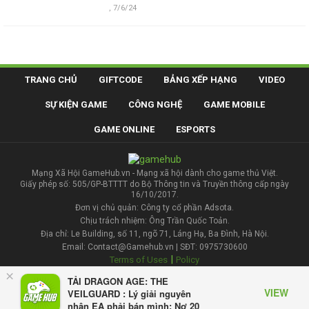
,
7/6/24
TRANG CHỦ
GIFTCODE
BẢNG XẾP HẠNG
VIDEO
SỰ KIỆN GAME
CÔNG NGHỆ
GAME MOBILE
GAME ONLINE
ESPORTS
Mạng Xã Hội GameHub.vn - Mạng xã hội dành cho game thủ Việt.
Giấy phép số: 505/GP-BTTTT do Bộ Thông tin và Truyền thông cấp ngày
16/10/2017.
Đơn vị chủ quản: Công ty cổ phần Adsota.
Chịu trách nhiệm: Ông Trần Quốc Toản.
Địa chỉ: Le Building, số 11, ngõ 71, Láng Hạ, Ba Đình, Hà Nội.
Email: Contact@Gamehub.vn | SĐT: 0975730600
|
Terms of Uses
Policy
×
TẢI DRAGON AGE: THE
Liên hệ đăng bài
VIEW
VEILGUARD : Lý giải nguyên
nhân EA phải bán mình: Nợ 20