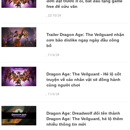
đơn đặt trước ít ỏi, bắt đầu tặng game
free để cứu vãn
,
22/10/24
Trailer Dragon Age: The Veilguard nhận
cơn bão dislike ngay ngày đầu công
bố
,
11/6/24
Dragon Age: The Veilguard - Hé lộ cốt
truyện về các nhân vật sẽ đồng hành
cùng người chơi
,
11/6/24
Dragon Age: Dreadwolf đổi tên thành
Dragon Age: The Veilguard, hé lộ thêm
nhiều thông tin mới