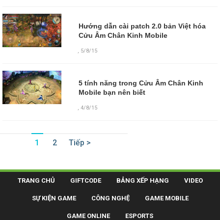
Hướng dẫn cài patch 2.0 bản Việt hóa
Cửu Âm Chân Kinh Mobile
,
5/8/15
5 tính năng trong Cửu Âm Chân Kinh
Mobile bạn nên biết
,
4/8/15
1
2
Tiếp >
TRANG CHỦ
GIFTCODE
BẢNG XẾP HẠNG
VIDEO
SỰ KIỆN GAME
CÔNG NGHỆ
GAME MOBILE
GAME ONLINE
ESPORTS