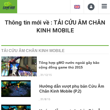
Thông tin mới về : TẢI CỬU ÂM CHÂN
KINH MOBILE
TẢI CỬU ÂM CHÂN KINH MOBILE
Tổng hợp gMO nước ngoài gây bão
cộng đồng game thủ 2015
, 31/12/15
Hướng dẫn vượt phụ bản Cửu Âm
Chân Kinh Mobile (P.2)
, 31/8/15