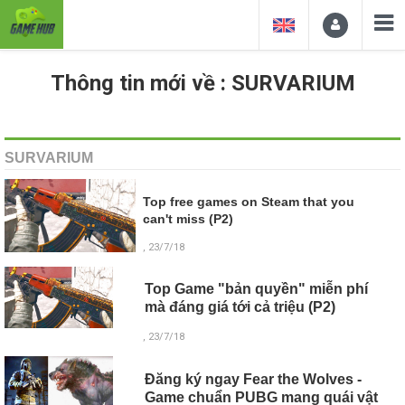
Thông tin mới về : SURVARIUM
SURVARIUM
Top free games on Steam that you
can't miss (P2)
, 23/7/18
Top Game "bản quyền" miễn phí
mà đáng giá tới cả triệu (P2)
, 23/7/18
Đăng ký ngay Fear the Wolves -
Game chuẩn PUBG mang quái vật