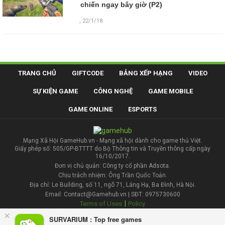
chiến ngay bây giờ (P2)
,
22/1/18
TRANG CHỦ
GIFTCODE
BẢNG XẾP HẠNG
VIDEO
SỰ KIỆN GAME
CÔNG NGHỆ
GAME MOBILE
GAME ONLINE
ESPORTS
Mạng Xã Hội GameHub.vn - Mạng xã hội dành cho game thủ Việt.
Giấy phép số: 505/GP-BTTTT do Bộ Thông tin và Truyền thông cấp ngày
16/10/2017.
Đơn vị chủ quản: Công ty cổ phần Adsota.
Chịu trách nhiệm: Ông Trần Quốc Toản.
Địa chỉ: Le Building, số 11, ngõ 71, Láng Hạ, Ba Đình, Hà Nội.
Email: Contact@Gamehub.vn | SĐT: 0975730600
|
Terms of Uses
Policy
×
SURVARIUM : Top free games
Liên hệ đăng bài