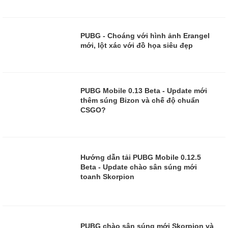
, 11/6/19
PUBG - Choáng với hình ảnh Erangel
mới, lột xác với đồ họa siêu đẹp
, 6/6/19
PUBG Mobile 0.13 Beta - Update mới
thêm súng Bizon và chế độ chuẩn
CSGO?
, 27/5/19
Hướng dẫn tải PUBG Mobile 0.12.5
Beta - Update chào sân súng mới
toanh Skorpion
,
13/5/19
PUBG chào sân súng mới Skorpion và