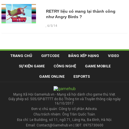
RETRY liệu có mang lại thành công
như Angry Birds ?
,
6/5/14
TRANG CHỦ
GIFTCODE
BẢNG XẾP HẠNG
VIDEO
SỰ KIỆN GAME
CÔNG NGHỆ
GAME MOBILE
GAME ONLINE
ESPORTS
Mạng Xã Hội GameHub.vn - Mạng xã hội dành cho game thủ Việt.
Giấy phép số: 505/GP-BTTTT do Bộ Thông tin và Truyền thông cấp ngày
16/10/2017.
Đơn vị chủ quản: Công ty cổ phần Adsota.
Chịu trách nhiệm: Ông Trần Quốc Toản.
Địa chỉ: Le Building, số 11, ngõ 71, Láng Hạ, Ba Đình, Hà Nội.
Email: Contact@Gamehub.vn | SĐT: 0975730600