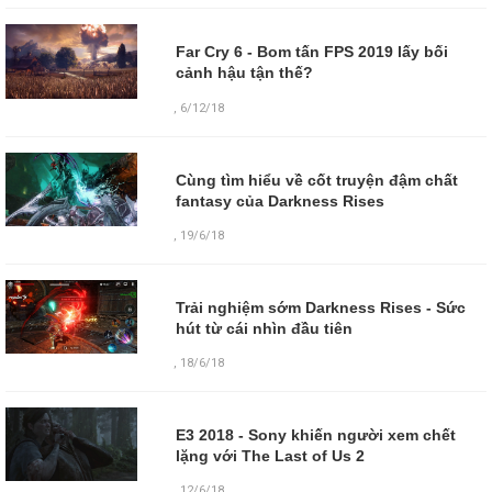
Far Cry 6 - Bom tấn FPS 2019 lấy bối
cảnh hậu tận thế?
,
6/12/18
Cùng tìm hiểu về cốt truyện đậm chất
fantasy của Darkness Rises
,
19/6/18
Trải nghiệm sớm Darkness Rises - Sức
hút từ cái nhìn đầu tiên
,
18/6/18
E3 2018 - Sony khiến người xem chết
lặng với The Last of Us 2
,
12/6/18