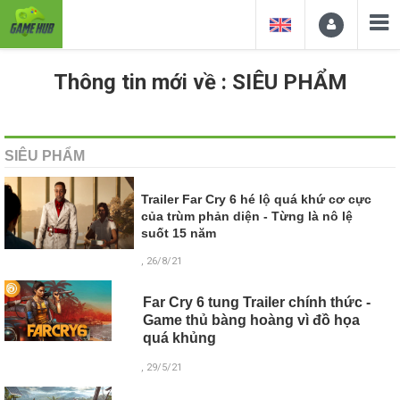
Thông tin mới về : SIÊU PHẨM
SIÊU PHẨM
Trailer Far Cry 6 hé lộ quá khứ cơ cực
của trùm phản diện - Từng là nô lệ
suốt 15 năm
, 26/8/21
Far Cry 6 tung Trailer chính thức -
Game thủ bàng hoàng vì đồ họa
quá khủng
, 29/5/21