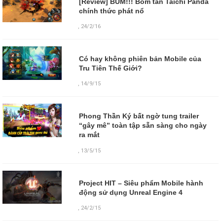
[Review] BÙM!!! Bom tấn Taichi Panda
chính thức phát nổ
,
24/2/16
Có hay không phiên bản Mobile của
Tru Tiên Thế Giới?
,
14/9/15
Phong Thần Ký bất ngờ tung trailer
“gây mê” toàn tập sẵn sàng cho ngày
ra mắt
,
13/5/15
Project HIT – Siêu phẩm Mobile hành
động sử dụng Unreal Engine 4
,
24/2/15