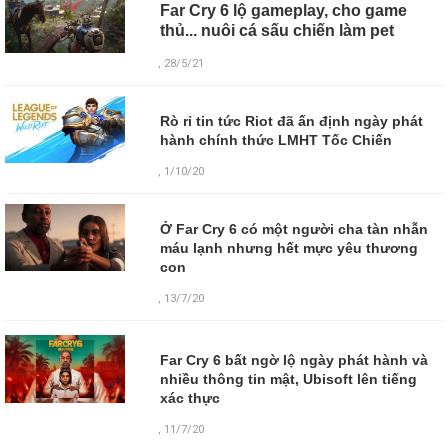
Far Cry 6 lộ gameplay, cho game
thủ... nuôi cá sấu chiến làm pet
, 28/5/21
Rò rỉ tin tức Riot đã ấn định ngày phát
hành chính thức LMHT Tốc Chiến
, 1/10/20
Ở Far Cry 6 có một người cha tàn nhẫn
máu lạnh nhưng hết mực yêu thương
con
, 13/7/20
Far Cry 6 bất ngờ lộ ngày phát hành và
nhiều thông tin mật, Ubisoft lên tiếng
xác thực
,
11/7/20