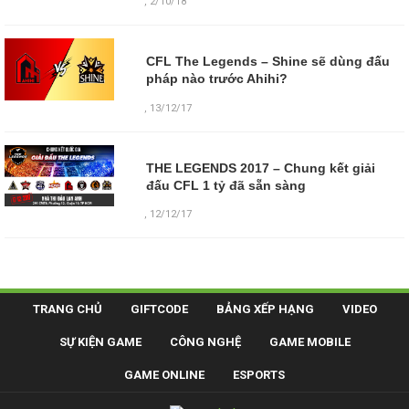
,
2/10/18
CFL The Legends – Shine sẽ dùng đấu
pháp nào trước Ahihi?
,
13/12/17
THE LEGENDS 2017 – Chung kết giải
đấu CFL 1 tỷ đã sẵn sàng
,
12/12/17
TRANG CHỦ
GIFTCODE
BẢNG XẾP HẠNG
VIDEO
SỰ KIỆN GAME
CÔNG NGHỆ
GAME MOBILE
GAME ONLINE
ESPORTS