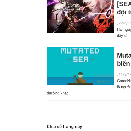
[SEA
đội 
,
22/8/1
Hai ngày
đây chí
Muta
biển
,
11/5/1
GameHub
là ngườ
thường khác.
Chia sẻ trang này