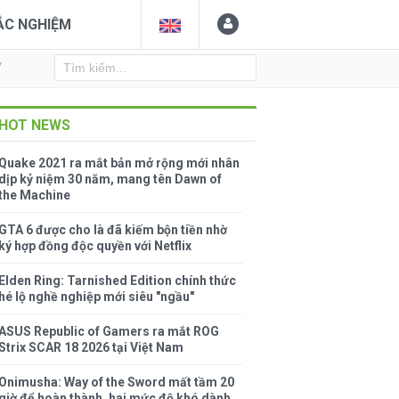
ẮC NGHIỆM
Y
HOT NEWS
Quake 2021 ra mắt bản mở rộng mới nhân
dịp kỷ niệm 30 năm, mang tên Dawn of
the Machine
GTA 6 được cho là đã kiếm bộn tiền nhờ
ký hợp đồng độc quyền với Netflix
Elden Ring: Tarnished Edition chính thức
hé lộ nghề nghiệp mới siêu "ngầu"
ASUS Republic of Gamers ra mắt ROG
Strix SCAR 18 2026 tại Việt Nam
Onimusha: Way of the Sword mất tầm 20
giờ để hoàn thành, hai mức độ khó dành