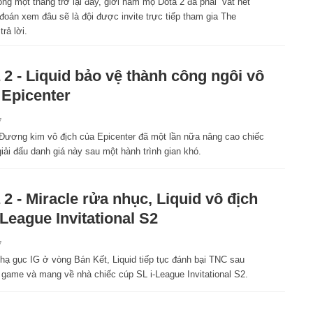
ng một tháng trở lại đây, giới hâm mộ Dota 2 đã phải “vắt hết
đoán xem đâu sẽ là đội được invite trực tiếp tham gia The
rả lời.
 2 - Liquid bảo vệ thành công ngôi vô
 Epicenter
7
- Đương kim vô địch của Epicenter đã một lần nữa nâng cao chiếc
giải đấu danh giá này sau một hành trình gian khó.
 2 - Miracle rửa nhục, Liquid vô địch
-League Invitational S2
7
 hạ gục IG ở vòng Bán Kết, Liquid tiếp tục đánh bại TNC sau
 game và mang về nhà chiếc cúp SL i-League Invitational S2.