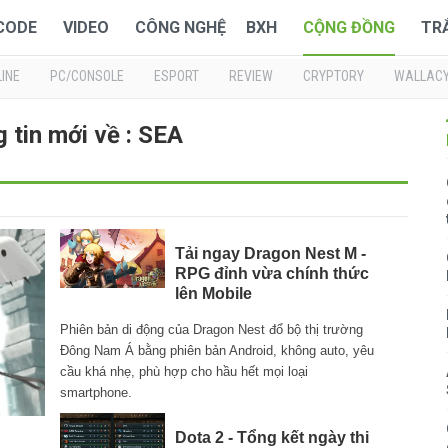
 CODE
VIDEO
CÔNG NGHỆ
BXH
CỘNG ĐỒNG
TR
INE
PC/CONSOLE
ESPORT
REVIEW
CRYPTORY
WALLAC
 tin mới về : SEA
Tải ngay Dragon Nest M -
RPG đỉnh vừa chính thức
lên Mobile
Phiên bản di động của Dragon Nest đổ bộ thị trường
Đông Nam Á bằng phiên bản Android, không auto, yêu
cầu khá nhẹ, phù hợp cho hầu hết mọi loại
smartphone.
Dota 2 - Tổng kết ngày thi