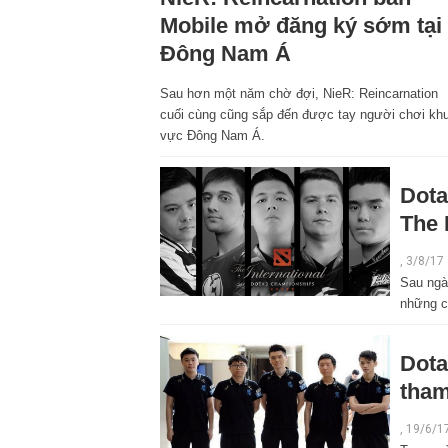
Mobile mở đăng ký sớm tại
Đông Nam Á
Sau hơn một năm chờ đợi, NieR: Reincarnation
cuối cùng cũng sắp đến được tay người chơi kh
vực Đông Nam Á.
Dota
The 
, 3/8/17
Sau ngà
những c
Dota
tham
, 19/6/1