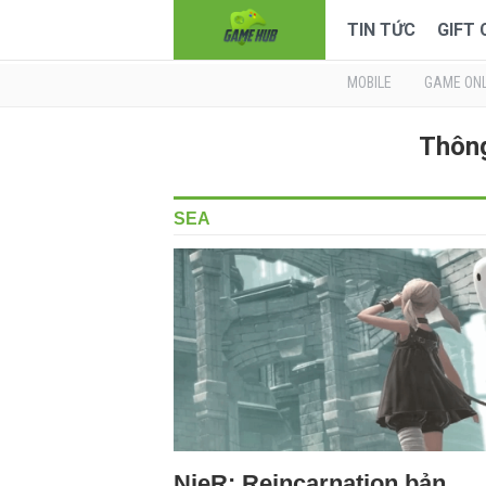
TIN TỨC
GIFT
MOBILE
GAME ONL
Thông
SEA
NieR: Reincarnation bản