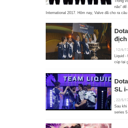
Trong vò
não” để 
International 2017. Hôm nay, Valve đã cho ra câu t
Dota
địch
,
12/6/1
Liquid 
cúp tại 
Dota
SL i
,
22/5/1
Sau khi
series 5