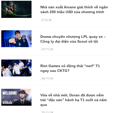
Nhà sản xuất Arcane giải thích về ngân
sách 250 triệu USD của chương trình
,
2/12/24
Drama chuyển nhượng LPL quay xe –
Công ty đại diện của Scout vô tội
,
27/11/24
Riot Games có động thái “nerf” T1
ngay sau CKTG?
,
26/11/24
Vừa về nhà mới, Doran đã được nếm
trải “đặc sản” hành hạ T1 suốt cả năm
qua
,
25/11/24