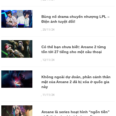
Bùng nổ drama chuyển nhượng LPL –
Điện ảnh tuyệt đối!
,
25/11/24
Có thể bạn chưa biết: Arcane 2 từng
tốn tới 27 tiếng cho một câu thoại
,
12/11/24
Không ngoài dự đoán, phân cảnh thân
mật của Arcane 2 đã bị xóa ở quốc gia
này
,
11/11/24
Arcane là series hoạt hình “ngốn tiền”