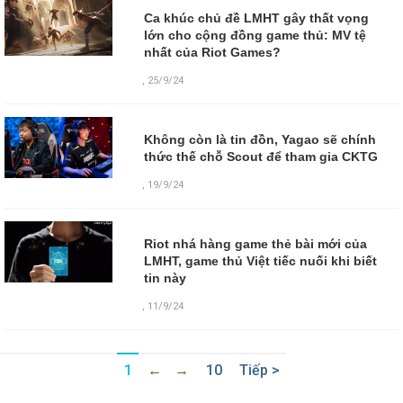
Ca khúc chủ đề LMHT gây thất vọng
lớn cho cộng đồng game thủ: MV tệ
nhất của Riot Games?
,
25/9/24
Không còn là tin đồn, Yagao sẽ chính
thức thế chỗ Scout để tham gia CKTG
,
19/9/24
Riot nhá hàng game thẻ bài mới của
LMHT, game thủ Việt tiếc nuối khi biết
tin này
,
11/9/24
1
←
→
10
Tiếp >