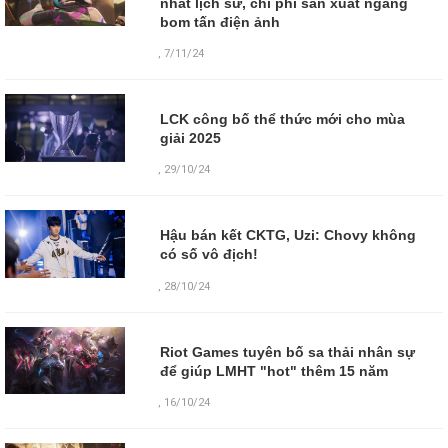
nhất lịch sử, chi phí sản xuất ngang
bom tấn điện ảnh
,
7/11/24
LCK công bố thể thức mới cho mùa
giải 2025
,
29/10/24
Hậu bán kết CKTG, Uzi: Chovy không
có số vô địch!
,
28/10/24
Riot Games tuyên bố sa thải nhân sự
để giúp LMHT "hot" thêm 15 năm
,
16/10/24