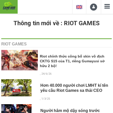
Thông tin mới về : RIOT GAMES
RIOT GAMES
Riot chính thức công bố skin vô địch
CKTG S15 của T1, riêng Gumayusi sở
hữu 2 bộ!
, 24/6/26
Hơn 40.000 người chơi LMHT kí tên
yêu cầu Riot Games sa thải CEO
, 1/3/25
Người hâm mộ dậy sóng trước