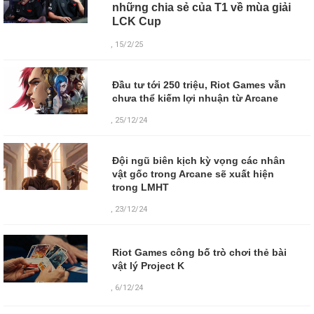
những chia sẻ của T1 về mùa giải
LCK Cup
, 15/2/25
Đầu tư tới 250 triệu, Riot Games vẫn
chưa thể kiếm lợi nhuận từ Arcane
, 25/12/24
Đội ngũ biên kịch kỳ vọng các nhân
vật gốc trong Arcane sẽ xuất hiện
trong LMHT
, 23/12/24
Riot Games công bố trò chơi thẻ bài
vật lý Project K
,
6/12/24