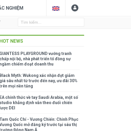
ẮC NGHIỆM
Y
HOT NEWS
GIANTESS PLAYGROUND vướng tranh
chấp nội bộ, nhà phát triển tố đồng sự
ngầm chiếm đoạt doanh thu
Black Myth: Wukong xác nhận đợt giảm
giá sâu nhất từ trước đến nay, ưu đãi 30%
trên mọi nền tảng
EA chính thức về tay Saudi Arabia, một số
studio khẳng định vẫn theo đuổi chiến
lược DEI
Tam Quốc Chí - Vương Chiến: Chinh Phục
Vương Quốc mở đăng ký trước tại sáu thị
trường Đông Nam Á