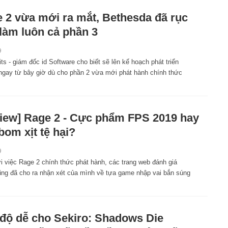
 2 vừa mới ra mắt, Bethesda đã rục
 làm luôn cả phần 3
9
its - giám đốc id Software cho biết sẽ lên kế hoạch phát triển
ngay từ bây giờ dù cho phần 2 vừa mới phát hành chính thức
iew] Rage 2 - Cực phẩm FPS 2019 hay
bom xịt tệ hại?
9
i việc Rage 2 chính thức phát hành, các trang web đánh giá
ng đã cho ra nhận xét của mình về tựa game nhập vai bắn súng
độ dễ cho Sekiro: Shadows Die