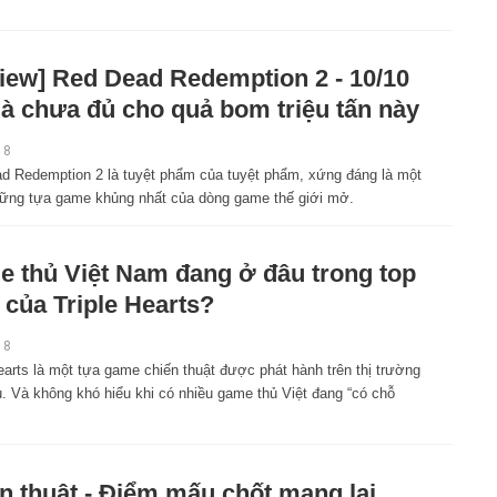
iew] Red Dead Redemption 2 - 10/10
là chưa đủ cho quả bom triệu tấn này
18
d Redemption 2 là tuyệt phẩm của tuyệt phẩm, xứng đáng là một
hững tựa game khủng nhất của dòng game thế giới mở.
 thủ Việt Nam đang ở đâu trong top
của Triple Hearts?
18
earts là một tựa game chiến thuật được phát hành trên thị trường
u. Và không khó hiểu khi có nhiều game thủ Việt đang “có chỗ
n thuật - Điểm mấu chốt mang lại