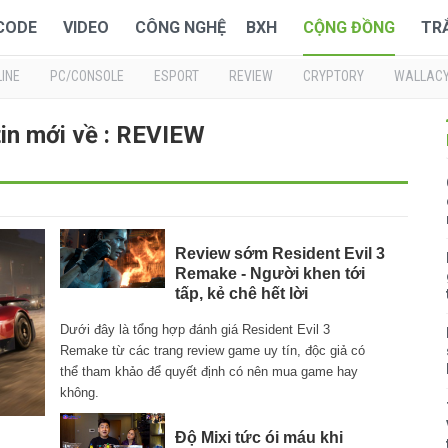
 CODE
VIDEO
CÔNG NGHỆ
BXH
CỘNG ĐỒNG
TR
INE
PC/CONSOLE
ESPORT
REVIEW
CRYPTORY
WALLAC
in mới về : REVIEW
Review sớm Resident Evil 3
Remake - Người khen tới
tấp, kẻ chê hết lời
Dưới đây là tổng hợp đánh giá Resident Evil 3
Remake từ các trang review game uy tín, độc giả có
thể tham khảo để quyết định có nên mua game hay
không.
Độ Mixi tức ói máu khi