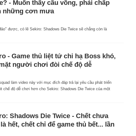
e? - Muốn thấy cầu vồng, phải chấp
n những cơn mưa
đảo" được, có lẽ Sekiro: Shadows Die Twice sẽ chẳng còn là
ro - Game thủ liệt tứ chi hạ Boss khó,
mặt người chơi đòi chế độ dễ
squad làm video này với mục đích đáp trả lại yêu cầu phát triển
t chế độ dễ chơi hơn cho Sekiro: Shadows Die Twice của một
ro: Shadows Die Twice - Chết chưa
 là hết, chết chỉ để game thủ bết... lần