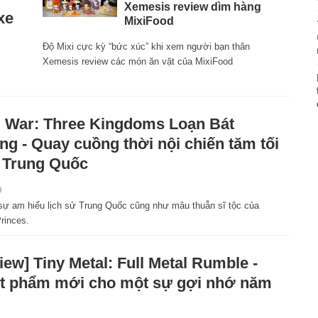
Xemesis review dìm hàng
xe
MixiFood
Độ Mixi cực kỳ “bức xúc” khi xem người bạn thân
Xemesis review các món ăn vặt của MixiFood
l War: Three Kingdoms Loạn Bát
g - Quay cuồng thời nội chiến tăm tối
 Trung Quốc
9
sự am hiểu lịch sử Trung Quốc cũng như mâu thuẫn sĩ tộc của
rinces.
iew] Tiny Metal: Full Metal Rumble -
t phẩm mới cho một sự gợi nhớ năm