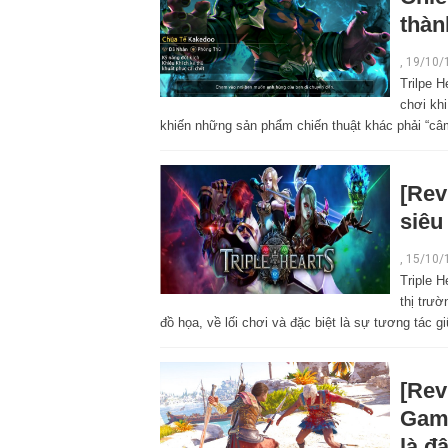
thàn
,
19/10/
Trilpe 
chơi khi
khiến những sản phẩm chiến thuật khác phải “câm
[Rev
siêu
,
15/10/
Triple H
thị trườ
đồ họa, về lối chơi và đặc biệt là sự tương tác 
[Rev
Game
là đ