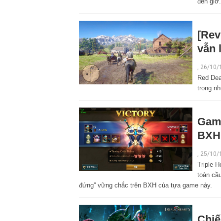
đến giờ.
[Rev
vẫn 
,
26/10/
Red Dea
trong n
Game
BXH 
,
25/10/
Triple H
toàn cầ
đứng” vững chắc trên BXH của tựa game này.
Chiế