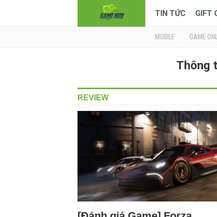
TIN TỨC
GIFT
MOBILE
GAME ONL
Thông t
REVIEW
[Đánh giá Game] Forza