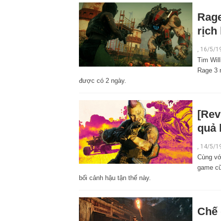
Rage
rịch
,
16/5/1
Tim Will
Rage 3 
được có 2 ngày.
[Rev
quả 
,
14/5/1
Cùng vớ
game cũ
bối cảnh hậu tận thế này.
Chế 