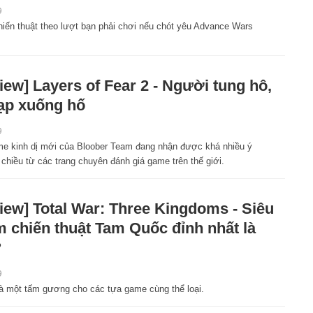
9
hiến thuật theo lượt bạn phải chơi nếu chót yêu Advance Wars
iew] Layers of Fear 2 - Người tung hô,
ạp xuống hố
9
e kinh dị mới của Bloober Team đang nhận được khá nhiều ý
i chiều từ các trang chuyên đánh giá game trên thế giới.
iew] Total War: Three Kingdoms - Siêu
 chiến thuật Tam Quốc đỉnh nhất là
?
9
là một tấm gương cho các tựa game cùng thể loại.