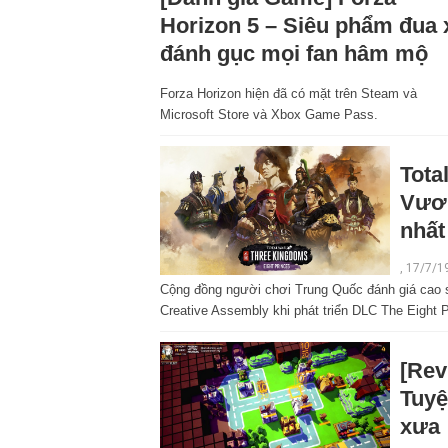
Horizon 5 – Siêu phẩm đua 
đánh gục mọi fan hâm mộ
Forza Horizon hiện đã có mặt trên Steam và
Microsoft Store và Xbox Game Pass.
Tota
Vươn
nhất
, 17/7/1
Cộng đồng người chơi Trung Quốc đánh giá cao 
Creative Assembly khi phát triển DLC The Eight P
[Rev
Tuyệ
xưa