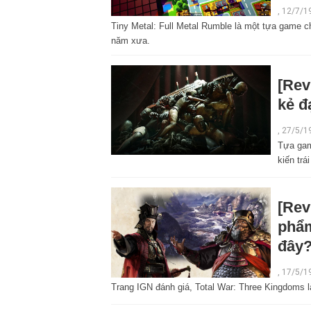
, 12/7/1
Tiny Metal: Full Metal Rumble là một tựa game c
năm xưa.
[Rev
kẻ đ
,
27/5/1
Tựa gam
kiến trá
[Rev
phẩm
đây
,
17/5/1
Trang IGN đánh giá, Total War: Three Kingdoms 