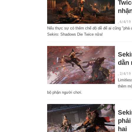
Twic
nhậ
,
6/4/19
Nếu thực sự có thêm chế độ dễ để ai cũng "phá 
Sekiro: Shadows Die Twice nữa!
Seki
dằn 
,
2/4/19
Limitles
thêm mộ
bộ phận người chơi.
Seki
phải
hai