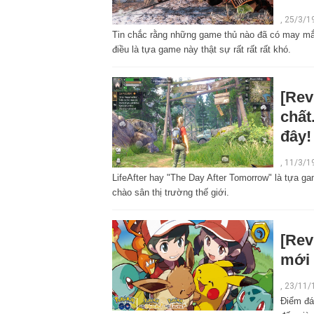
,
25/3/1
Tin chắc rằng những game thủ nào đã có may mắ
điều là tựa game này thật sự rất rất rất khó.
[Rev
chất
đây!
,
11/3/1
LifeAfter hay "The Day After Tomorrow" là tựa g
chào sân thị trường thế giới.
[Rev
mới 
,
23/11/
Điểm đá