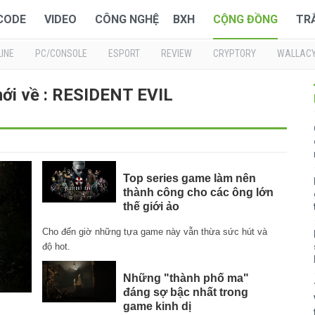
 CODE
VIDEO
CÔNG NGHỆ
BXH
CỘNG ĐỒNG
TR
INE
PC/CONSOLE
ESPORT
REVIEW
CRYPTORY
WALLAC
mới về : RESIDENT EVIL
Top series game làm nên
thành công cho các ông lớn
thế giới ảo
Cho đến giờ những tựa game này vẫn thừa sức hút và
độ hot.
Những "thành phố ma"
đáng sợ bậc nhất trong
game kinh dị