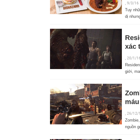
,
9/3/16
Tuy nhữ
dị nhưn
Resi
xác 
,
20/1/1
Residen
giới, ma
Zomb
máu 
,
26/12/
Zombie,
nguồn g