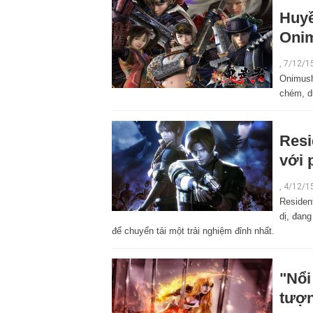
Huyề
Onim
,
7/12/1
Onimush
chém, d
Resi
với 
,
4/12/1
Residen
dị, đang
để chuyển tải một trải nghiệm đỉnh nhất.
"Nổi
tượ