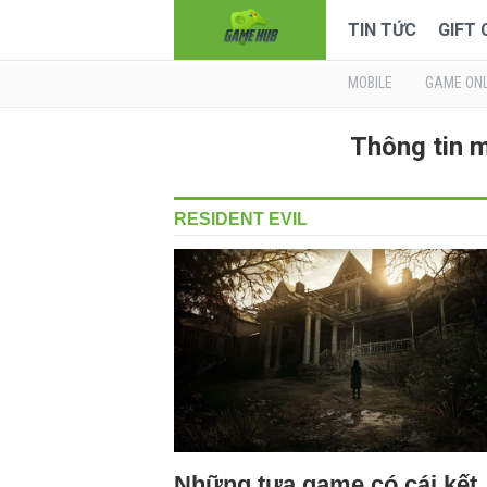
TIN TỨC
GIFT
MOBILE
GAME ONL
Thông tin 
RESIDENT EVIL
Những tựa game có cái kết