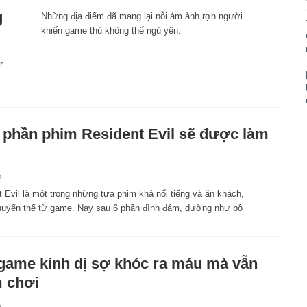
g
Những địa điểm đã mang lại nỗi ám ảnh rợn người
khiến game thủ không thể ngủ yên.
r
 phần phim Resident Evil sẽ được làm
7
 Evil là một trong những tựa phim khá nổi tiếng và ăn khách,
uyển thể từ game. Nay sau 6 phần đình đám, dường như bộ
game kinh dị sợ khóc ra máu mà vẫn
 chơi