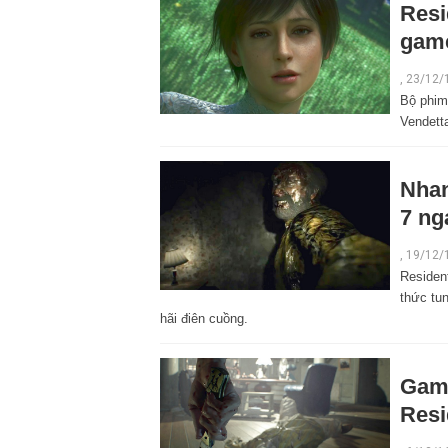
Resi
game
,
23/12/
Bộ phim
Vendetta
Nhan
7 ng
,
19/12/
Resident
thức tu
hãi điên cuồng.
Game
Resi