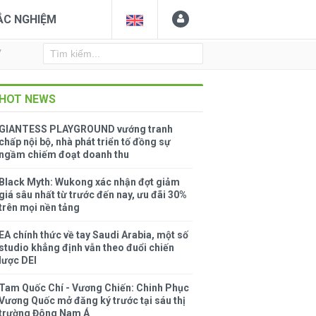
ẮC NGHIỆM
Y
HOT NEWS
GIANTESS PLAYGROUND vướng tranh
chấp nội bộ, nhà phát triển tố đồng sự
ngầm chiếm đoạt doanh thu
Black Myth: Wukong xác nhận đợt giảm
giá sâu nhất từ trước đến nay, ưu đãi 30%
trên mọi nền tảng
EA chính thức về tay Saudi Arabia, một số
studio khẳng định vẫn theo đuổi chiến
lược DEI
Tam Quốc Chí - Vương Chiến: Chinh Phục
Vương Quốc mở đăng ký trước tại sáu thị
trường Đông Nam Á