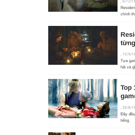
,
6/12/1
Resident
chính t
Resi
từng
,
15/9/1
Tựa gam
hãi và 
Top 
game
,
25/8/1
Đây đều
tiếng.