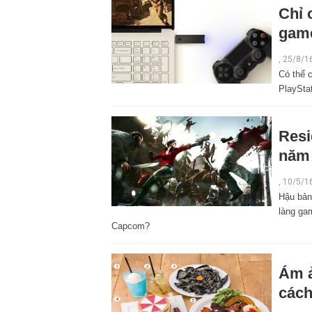
Chỉ 
game
,
25/8/1
Có thể 
PlayStat
Resi
năm
,
10/5/1
Hậu bản
làng ga
Capcom?
Ám ả
cách