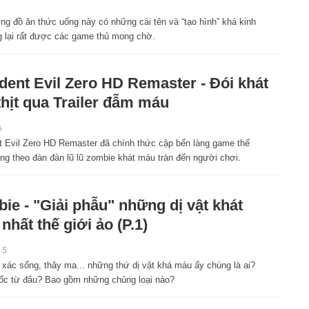
ng đồ ăn thức uống này có những cái tên và “tạo hình” khá kinh
g lại rất được các game thủ mong chờ.
dent Evil Zero HD Remaster - Đói khát
thịt qua Trailer đẫm máu
6
t Evil Zero HD Remaster đã chính thức cập bến làng game thế
ng theo đàn đàn lũ lũ zombie khát máu tràn đến người chơi.
ie - "Giải phẫu" những dị vật khát
nhất thế giới ảo (P.1)
15
 xác sống, thây ma... những thứ dị vật khá máu ấy chúng là ai?
ốc từ đâu? Bao gồm những chủng loại nào?