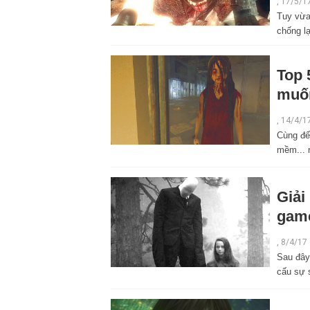
, 17/5/1
Tuy vừa
chống l
Top 
muốn
,
14/4/1
Cùng đế
mềm... 
Giải
gam
,
8/4/17
Sau đây
cấu sự s