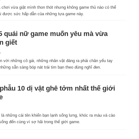
7
 chơi vừa giật mình thon thót nhưng không game thủ nào có thể
ại được sức hấp dẫn của những tựa game này.
5 quái nữ game muốn yêu mà vừa
 giết
7
n với những cô gái, những nhân vật đáng ra phải chân yếu tay
những sẵn sàng bóp nát trái tim bạn theo đúng nghĩ đen.
 phẫu 10 dị vật ghê tởm nhất thế giới
e
 là những cái tên khiến bạn lạnh sống lưng, khóc ra máu và cào
ống đến cùng vì sợ hãi trong thế giới game.