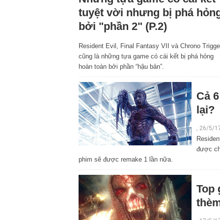
tuyệt vời nhưng bị phá hỏn
bởi "phần 2" (P.2)
Resident Evil, Final Fantasy VII và Chrono Trigge
cũng là những tựa game có cái kết bị phá hỏng
hoàn toàn bởi phần “hậu bản”.
Cả 6
lại?
, 26/5/1
Resident
được ch
phim sẽ được remake 1 lần nữa.
Top 
thèm