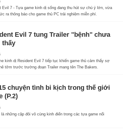
6
 Evil 7 - Tựa game kinh dị sống đang thu hút sự chú ý lớn, vừa
hức ra thông báo cho game thủ PC trải nghiệm miễn phí.
dent Evil 7 tung Trailer "bệnh" chưa
 thấy
6
e kinh dị Resident Evil 7 tiếp tục khiến game thủ cảm thấy sợ
ghê tởm trước trường đoạn Trailer mang tên The Bakers.
15 chuyện tình bi kịch trong thế giới
 (P.2)
6
 là những cặp đôi vô cùng kinh điển trong các tựa game nổi