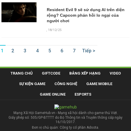
Resident Evil 9 sẽ sử dụng AI trên diện
rộng? Capcom phản hồi lo ngại của
người chơi
,
18/12/25
1
2
3
4
5
6
7
Tiếp >
TRANG CHỦ
GIFTCODE
BẢNG XẾP HẠNG
VIDEO
SỰ KIỆN GAME
CÔNG NGHỆ
GAME MOBILE
GAME ONLINE
ESPORTS
Mạng Xã Hội GameHub.vn - Mạng xã hội dành cho game thủ Việt.
Giấy phép số: 505/GP-BTTTT do Bộ Thông tin và Truyền thông cấp ngày
16/10/2017.
Đơn vị chủ quản: Công ty cổ phần Adsota.