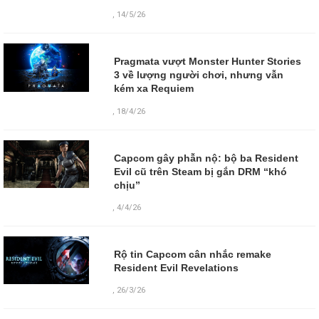
,
14/5/26
Pragmata vượt Monster Hunter Stories
3 về lượng người chơi, nhưng vẫn
kém xa Requiem
,
18/4/26
Capcom gây phẫn nộ: bộ ba Resident
Evil cũ trên Steam bị gắn DRM “khó
chịu”
,
4/4/26
Rộ tin Capcom cân nhắc remake
Resident Evil Revelations
,
26/3/26