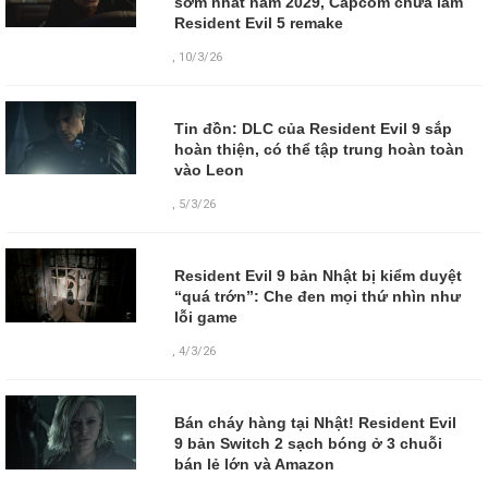
sớm nhất năm 2029, Capcom chưa làm
Resident Evil 5 remake
,
10/3/26
Tin đồn: DLC của Resident Evil 9 sắp
hoàn thiện, có thể tập trung hoàn toàn
vào Leon
,
5/3/26
Resident Evil 9 bản Nhật bị kiểm duyệt
“quá trớn”: Che đen mọi thứ nhìn như
lỗi game
,
4/3/26
Bán cháy hàng tại Nhật! Resident Evil
9 bản Switch 2 sạch bóng ở 3 chuỗi
bán lẻ lớn và Amazon