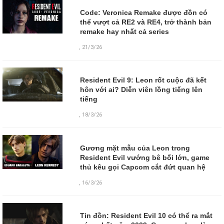
Code: Veronica Remake được đồn có
thể vượt cả RE2 và RE4, trở thành bản
remake hay nhất cả series
,
21/3/26
Resident Evil 9: Leon rốt cuộc đã kết
hôn với ai? Diễn viên lồng tiếng lên
tiếng
,
18/3/26
Gương mặt mẫu của Leon trong
Resident Evil vướng bê bối lớn, game
thủ kêu gọi Capcom cắt đứt quan hệ
,
16/3/26
Tin đồn: Resident Evil 10 có thể ra mắt