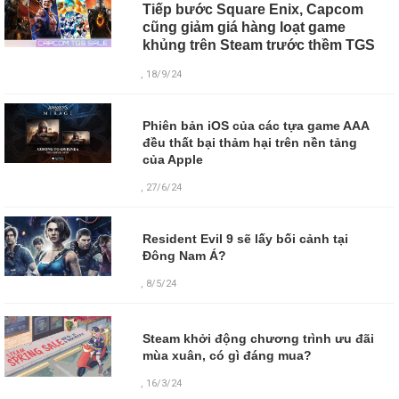
Tiếp bước Square Enix, Capcom
cũng giảm giá hàng loạt game
khủng trên Steam trước thềm TGS
, 18/9/24
Phiên bản iOS của các tựa game AAA
đều thất bại thảm hại trên nền tảng
của Apple
, 27/6/24
Resident Evil 9 sẽ lấy bối cảnh tại
Đông Nam Á?
, 8/5/24
Steam khởi động chương trình ưu đãi
mùa xuân, có gì đáng mua?
,
16/3/24