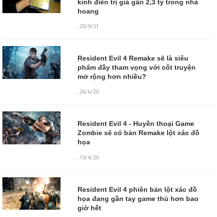
kinh điển trị giá gần 2,3 tỷ trong nhà
hoang
,
20/9/21
Resident Evil 4 Remake sẽ là siêu
phẩm đầy tham vọng với cốt truyện
mở rộng hơn nhiều?
,
26/6/20
Resident Evil 4 - Huyền thoại Game
Zombie sẽ có bản Remake lột xác đồ
họa
,
13/4/20
Resident Evil 4 phiên bản lột xác đồ
họa đang gần tay game thủ hơn bao
giờ hết