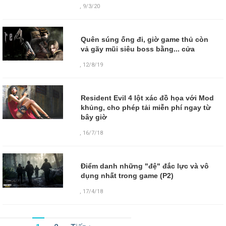
,
9/3/20
Quên súng ống đi, giờ game thủ còn
vả gãy mũi siêu boss bằng... cửa
,
12/8/19
Resident Evil 4 lột xác đồ họa với Mod
khủng, cho phép tải miễn phí ngay từ
bây giờ
,
16/7/18
Điểm danh những "đệ" đắc lực và vô
dụng nhất trong game (P2)
,
17/4/18