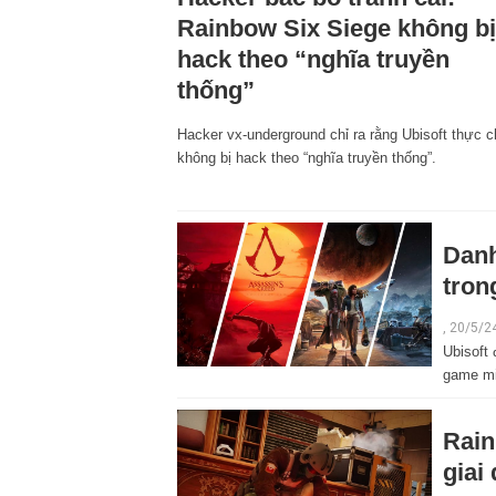
Rainbow Six Siege không bị
hack theo “nghĩa truyền
thống”
Hacker vx-underground chỉ ra rằng Ubisoft thực c
không bị hack theo “nghĩa truyền thống”.
Danh
tron
, 20/5/2
Ubisoft
game mi
Rain
giai