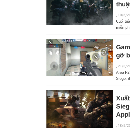
thuậ
,
10/6/2
Cuối tu
miễn ph
Game
gỡ b
,
21/5/2
Area F2
Siege, đ
Xuất
Sieg
Appl
,
18/5/2