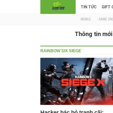
TIN TỨC
GIFT
MOBILE
GAME ONL
Thông tin mớ
RAINBOW SIX SIEGE
Hacker bác bỏ tranh cãi: