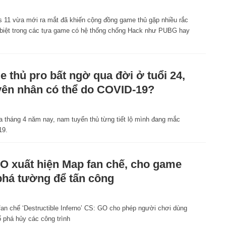
 11 vừa mới ra mắt đã khiến cộng đồng game thủ gặp nhiều rắc
c biệt trong các tựa game có hệ thống chống Hack như PUBG hay
 thủ pro bất ngờ qua đời ở tuổi 24,
ên nhân có thể do COVID-19?
1
a tháng 4 năm nay, nam tuyển thủ từng tiết lộ mình đang mắc
19.
 xuất hiện Map fan chế, cho game
phá tường để tấn công
1
fan chế ‘Destructible Inferno’ CS: GO cho phép người chơi dùng
ổ phá hủy các công trình