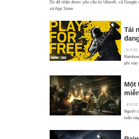
Dù đã nhận được yêu cầu từ Ubisoft, cả Google 
và App Store.
Tải 
đang
,
5/3/20
Rainbow
phí vào 
Một 
miễn
,
4/3/20
Người ch
tuần nà
Rain