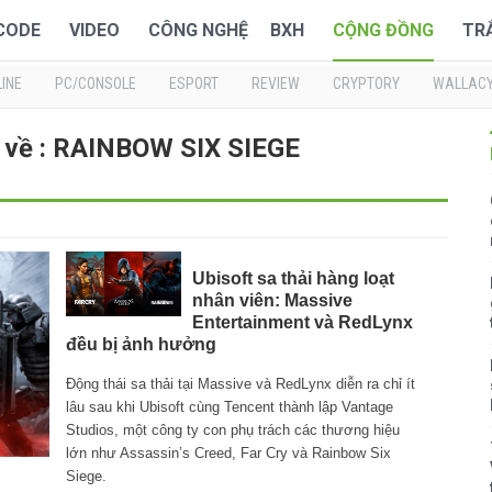
 CODE
VIDEO
CÔNG NGHỆ
BXH
CỘNG ĐỒNG
TR
INE
PC/CONSOLE
ESPORT
REVIEW
CRYPTORY
WALLAC
i về : RAINBOW SIX SIEGE
Ubisoft sa thải hàng loạt
nhân viên: Massive
Entertainment và RedLynx
đều bị ảnh hưởng
Động thái sa thải tại Massive và RedLynx diễn ra chỉ ít
lâu sau khi Ubisoft cùng Tencent thành lập Vantage
Studios, một công ty con phụ trách các thương hiệu
lớn như Assassin’s Creed, Far Cry và Rainbow Six
Siege.