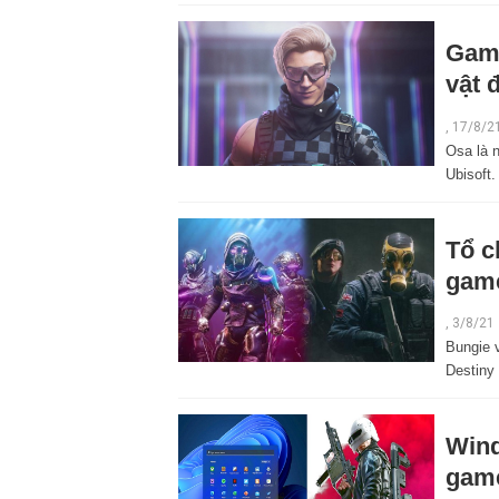
Game
vật 
,
17/8/2
Osa là n
Ubisoft.
Tổ c
game 
,
3/8/21
Bungie 
Destiny
Wind
game