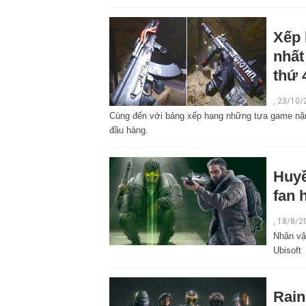
Xếp 
nhất
thứ 
,
23/10/
Cùng đến với bảng xếp hạng những tựa game nặng
đầu hàng.
Huyề
fan 
,
18/8/2
Nhân vật
Ubisoft
Rain