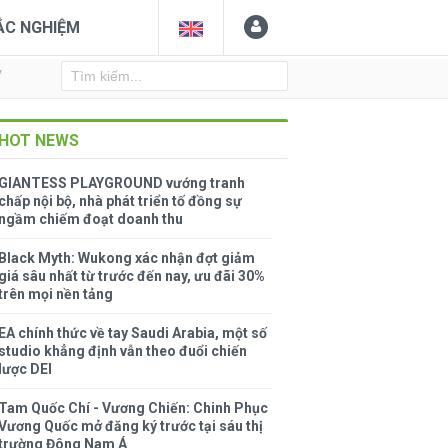
ẮC NGHIỆM
Y
HOT NEWS
GIANTESS PLAYGROUND vướng tranh
chấp nội bộ, nhà phát triển tố đồng sự
ngầm chiếm đoạt doanh thu
Black Myth: Wukong xác nhận đợt giảm
giá sâu nhất từ trước đến nay, ưu đãi 30%
trên mọi nền tảng
EA chính thức về tay Saudi Arabia, một số
studio khẳng định vẫn theo đuổi chiến
lược DEI
Tam Quốc Chí - Vương Chiến: Chinh Phục
Vương Quốc mở đăng ký trước tại sáu thị
trường Đông Nam Á