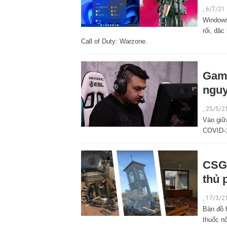
,
6/7/21
Windows
rối, đặ
Call of Duty: Warzone.
Game
nguy
,
25/5/2
Vào giữ
COVID-
CSGO
thủ 
,
17/3/2
Bản đồ 
thuốc n