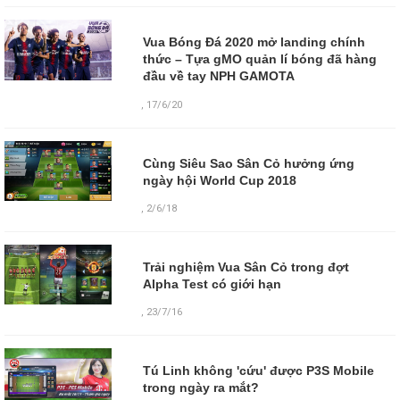
Vua Bóng Đá 2020 mở landing chính
thức – Tựa gMO quản lí bóng đã hàng
đầu về tay NPH GAMOTA
,
17/6/20
Cùng Siêu Sao Sân Cỏ hưởng ứng
ngày hội World Cup 2018
,
2/6/18
Trải nghiệm Vua Sân Cỏ trong đợt
Alpha Test có giới hạn
,
23/7/16
Tú Linh không 'cứu' được P3S Mobile
trong ngày ra mắt?