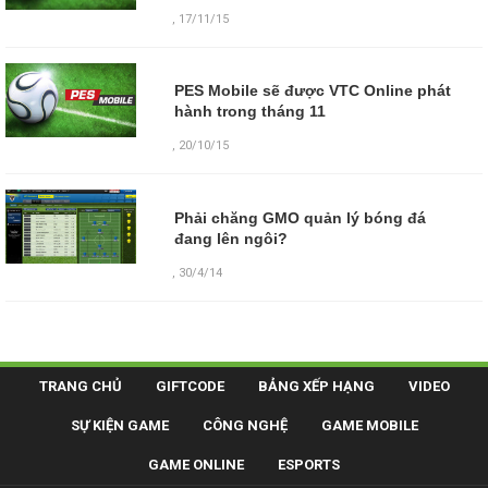
,
17/11/15
PES Mobile sẽ được VTC Online phát
hành trong tháng 11
,
20/10/15
Phải chăng GMO quản lý bóng đá
đang lên ngôi?
,
30/4/14
TRANG CHỦ
GIFTCODE
BẢNG XẾP HẠNG
VIDEO
SỰ KIỆN GAME
CÔNG NGHỆ
GAME MOBILE
GAME ONLINE
ESPORTS