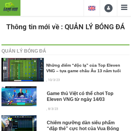
Thông tin mới về : QUẢN LÝ BÓNG ĐÁ
QUẢN LÝ BÓNG ĐÁ
Những điểm “độc lạ” của Top Eleven
VNG – tựa game châu Âu 13 năm tuổi
, 10/3/23
Game thủ Việt có thể chơi Top
Eleven VNG từ ngày 14/03
, 8/3/23
Chiêm ngưỡng dàn siêu phẩm
“đập thẻ” cực hot của Vua Bóng