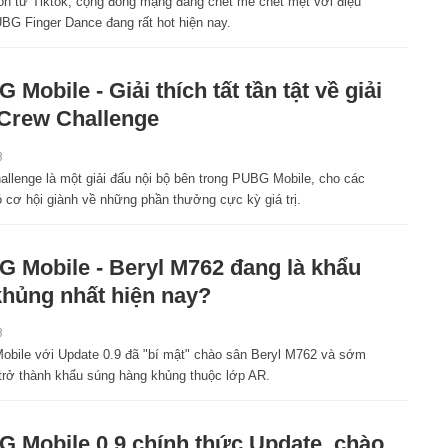
ồn từ Tiktok, cộng đồng mạng đang chết mê chết mệt với điệu
BG Finger Dance đang rất hot hiện nay.
 Mobile - Giải thích tất tần tật về giải
Crew Challenge
8
allenge là một giải đấu nội bộ bên trong PUBG Mobile, cho các
 cơ hội giành về những phần thưởng cực kỳ giá trị.
 Mobile - Beryl M762 đang là khẩu
hủng nhất hiện nay?
8
bile với Update 0.9 đã "bí mật" chào sân Beryl M762 và sớm
 trở thành khẩu súng hàng khủng thuộc lớp AR.
 Mobile 0.9 chính thức Update, chào