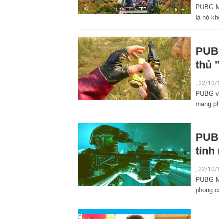
PUBG Mo
là nó k
PUBG
thủ 
,
22/10/
PUBG và
mang ph
PUBG
tính
,
22/10/
PUBG Mo
phong c