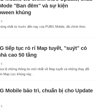
Mode "Ban đêm" và sự kiện
oween khủng
18
hủng nhất từ trước đến nay của PUBG Mobile, đã chính thức
 tiếp tục rò rỉ Map tuyết, "suýt" có
nhà cao 50 tầng
18
a lộ những thông tin mới nhất về Map tuyết và những thay đổi
rên Map cực khủng này..
 Mobile bảo trì, chuẩn bị cho Update
18