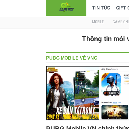
TIN TỨC
GIFT
MOBILE
GAME ONL
Thông tin mới
PUBG MOBILE VỀ VNG
PUBG Mobile VN chính thứ