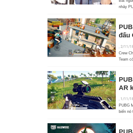
Bắt ngu
nhảy PU
PUBG
đấu 
,
2/11/1
Crew Ch
Team có
PUBG
AR k
,
1/11/1
PUBG Mo
biến nó
PUBG