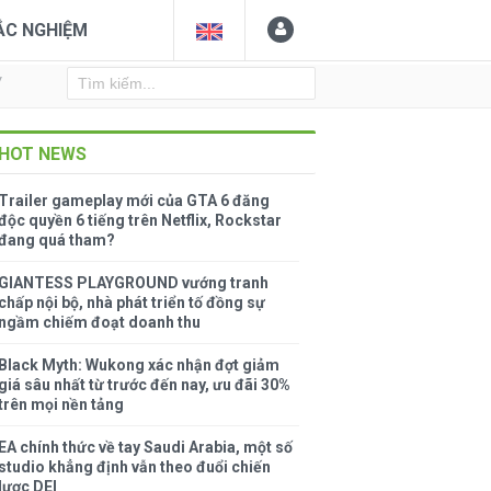
ẮC NGHIỆM
Y
HOT NEWS
Trailer gameplay mới của GTA 6 đăng
độc quyền 6 tiếng trên Netflix, Rockstar
đang quá tham?
GIANTESS PLAYGROUND vướng tranh
chấp nội bộ, nhà phát triển tố đồng sự
ngầm chiếm đoạt doanh thu
Black Myth: Wukong xác nhận đợt giảm
giá sâu nhất từ trước đến nay, ưu đãi 30%
trên mọi nền tảng
EA chính thức về tay Saudi Arabia, một số
studio khẳng định vẫn theo đuổi chiến
lược DEI