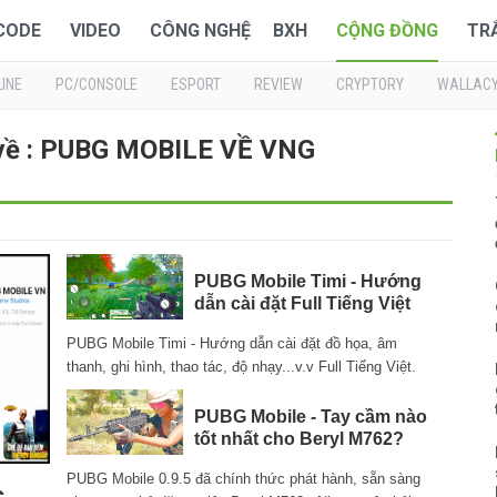
 CODE
VIDEO
CÔNG NGHỆ
BXH
CỘNG ĐỒNG
TR
INE
PC/CONSOLE
ESPORT
REVIEW
CRYPTORY
WALLAC
 về : PUBG MOBILE VỀ VNG
PUBG Mobile Timi - Hướng
dẫn cài đặt Full Tiếng Việt
PUBG Mobile Timi - Hướng dẫn cài đặt đồ họa, âm
thanh, ghi hình, thao tác, độ nhạy...v.v Full Tiếng Việt.
PUBG Mobile - Tay cầm nào
tốt nhất cho Beryl M762?
PUBG Mobile 0.9.5 đã chính thức phát hành, sẵn sàng
c