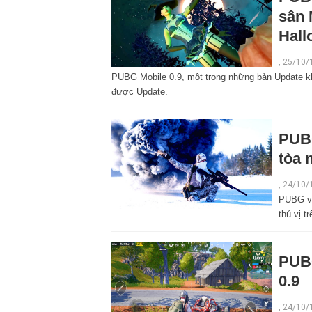
sân 
Hall
,
25/10/
PUBG Mobile 0.9, một trong những bản Update k
được Update.
PUBG
tòa 
,
24/10/
PUBG vừ
thú vị t
PUBG
0.9
,
24/10/