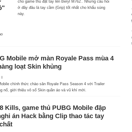
cho game thủ đặt tay lên Beryl M762.. Nhưng câu hỏi
ỏ"
ở đây đâu là tay cầm (Grip) tốt nhất cho khẩu súng
này.
áo
G Mobile mở màn Royale Pass mùa 4
hàng loạt Skin khủng
18
bile chính thức chào sân Royale Pass Season 4 với Trailer
g nổ, giới thiệu vô số Skin quần áo và vũ khí mới.
8 Kills, game thủ PUBG Mobile đập
nghi án Hack bằng Clip thao tác tay
chất