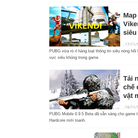
Map 
Vike
siêu
,
17/11/
PUBG vừa rò rỉ hàng loạt thông tin siêu nóng hổ
vực siêu khủng trong game.
Tải 
chế 
vật 
,
16/11/
PUBG Mobile 0.9.5 Beta đã sẵn sàng cho game th
Hardcore mới toanh.