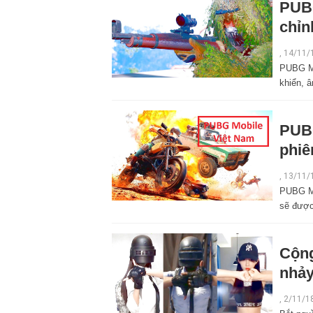
PUBG
chỉn
,
14/11/
PUBG Mo
khiển, 
PUBG
phiê
,
13/11/
PUBG Mo
sẽ được
Cộng
nhảy
,
2/11/1