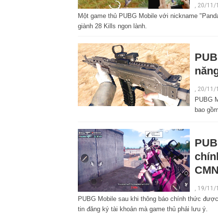
, 20/11/
Một game thủ PUBG Mobile với nickname "Panda"
giành 28 Kills ngon lành.
PUBG
năng
,
20/11/
PUBG Mo
bao gồm
PUBG
chín
CM
,
19/11/
PUBG Mobile sau khi thông báo chính thức được
tin đăng ký tài khoản mà game thủ phải lưu ý.