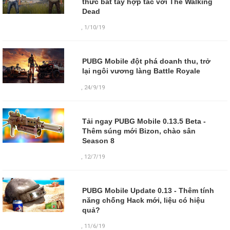
thức bắt tay hợp tác với The Walking
Dead
,
1/10/19
PUBG Mobile đột phá doanh thu, trở
lại ngôi vương làng Battle Royale
,
24/9/19
Tải ngay PUBG Mobile 0.13.5 Beta -
Thêm súng mới Bizon, chào sân
Season 8
,
12/7/19
PUBG Mobile Update 0.13 - Thêm tính
năng chống Hack mới, liệu có hiệu
quả?
,
11/6/19