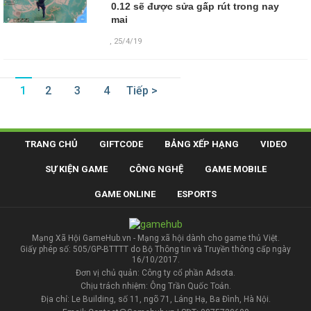
0.12 sẽ được sửa gấp rút trong nay
mai
,
25/4/19
1
2
3
4
Tiếp >
TRANG CHỦ
GIFTCODE
BẢNG XẾP HẠNG
VIDEO
SỰ KIỆN GAME
CÔNG NGHỆ
GAME MOBILE
GAME ONLINE
ESPORTS
Mạng Xã Hội GameHub.vn - Mạng xã hội dành cho game thủ Việt.
Giấy phép số: 505/GP-BTTTT do Bộ Thông tin và Truyền thông cấp ngày
16/10/2017.
Đơn vị chủ quản: Công ty cổ phần Adsota.
Chịu trách nhiệm: Ông Trần Quốc Toản.
Địa chỉ: Le Building, số 11, ngõ 71, Láng Hạ, Ba Đình, Hà Nội.