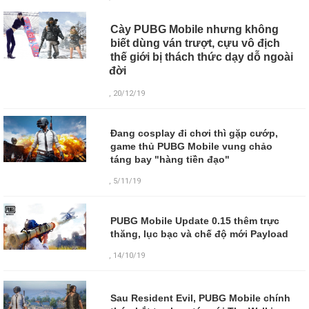
Cày PUBG Mobile nhưng không
biết dùng ván trượt, cựu vô địch
thế giới bị thách thức dạy dỗ ngoài
đời
, 20/12/19
Đang cosplay đi chơi thì gặp cướp,
game thủ PUBG Mobile vung chảo
táng bay "hàng tiền đạo"
, 5/11/19
PUBG Mobile Update 0.15 thêm trực
thăng, lục bạc và chế độ mới Payload
, 14/10/19
Sau Resident Evil, PUBG Mobile chính