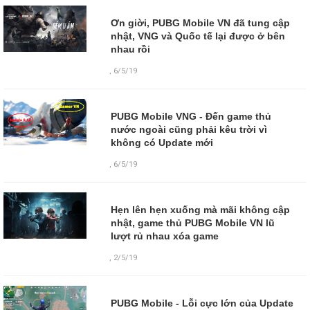
Ơn giời, PUBG Mobile VN đã tung cập
nhật, VNG và Quốc tế lại được ở bên
nhau rồi
,
6/5/19
PUBG Mobile VNG - Đến game thủ
nước ngoài cũng phải kêu trời vì
không có Update mới
,
6/5/19
Hẹn lên hẹn xuống mà mãi không cập
nhật, game thủ PUBG Mobile VN lũ
lượt rủ nhau xóa game
,
2/5/19
PUBG Mobile - Lỗi cực lớn của Update