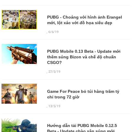
PUBG - Choáng với hình ảnh Erangel
mới, lột xác với đồ họa siêu đẹp
,
6/6/19
PUBG Mobile 0.13 Beta - Update mới
thêm súng Bizon và chế độ chuẩn
CSGO?
,
27/5/19
Game For Peace bỏ túi hàng trăm tỷ
chỉ trong 72 giờ
,
13/5/19
Hướng dẫn tải PUBG Mobile 0.12.5
Beta - Update chào sân súng mới