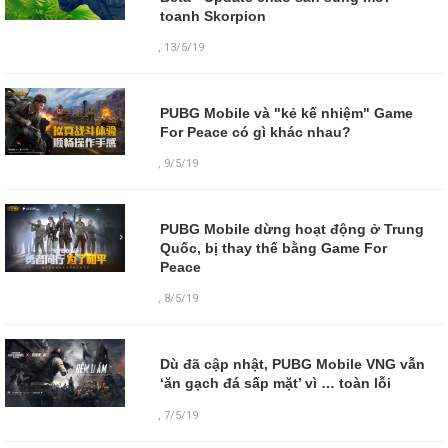
toanh Skorpion
,
13/5/19
PUBG Mobile và "kẻ kế nhiệm" Game
For Peace có gì khác nhau?
,
9/5/19
PUBG Mobile dừng hoạt động ở Trung
Quốc, bị thay thế bằng Game For
Peace
,
8/5/19
Dù đã cập nhật, PUBG Mobile VNG vẫn
‘ăn gạch đá sấp mặt’ vì … toàn lỗi
,
7/5/19