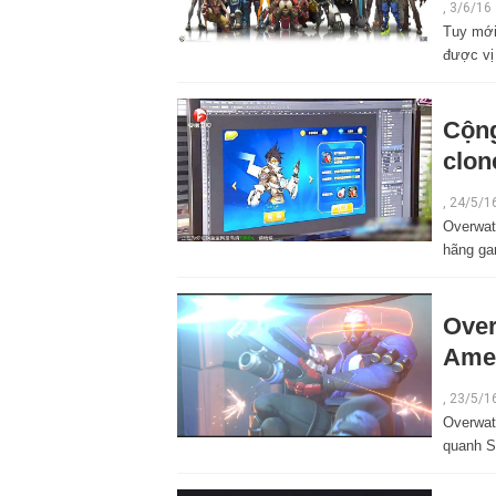
,
3/6/16
Tuy mới
được vị
Cộng
clon
,
24/5/1
Overwat
hãng ga
Over
Amer
,
23/5/1
Overwat
quanh S