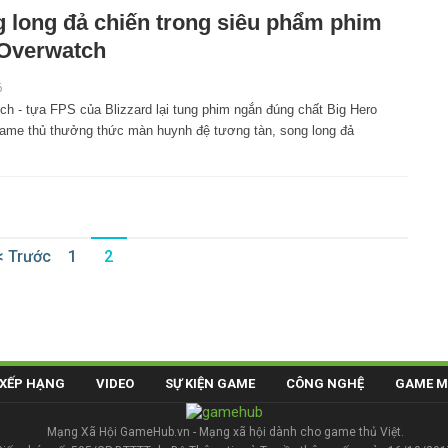
 long đả chiến trong siêu phẩm phim
Overwatch
6
ch - tựa FPS của Blizzard lại tung phim ngắn đúng chất Big Hero
game thủ thưởng thức màn huynh đệ tương tàn, song long đả
< Trước
1
2
XẾP HẠNG
VIDEO
SỰ KIỆN GAME
CÔNG NGHỆ
GAME M
Mạng Xã Hội GameHub.vn - Mạng xã hội dành cho game thủ Việt.