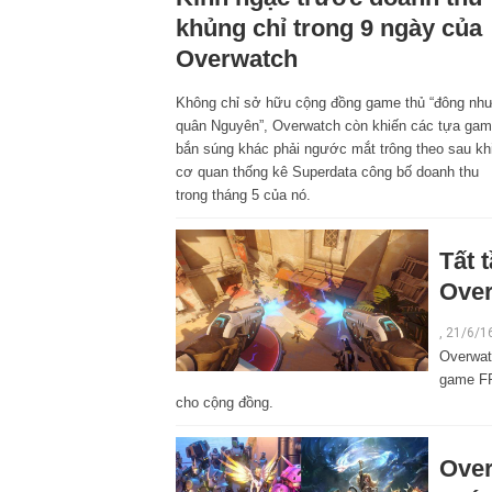
khủng chỉ trong 9 ngày của
Overwatch
Không chỉ sở hữu cộng đồng game thủ “đông nh
quân Nguyên”, Overwatch còn khiến các tựa ga
bắn súng khác phải ngước mắt trông theo sau kh
cơ quan thống kê Superdata công bố doanh thu
trong tháng 5 của nó.
Tất 
Ove
, 21/6/1
Overwat
game FP
cho cộng đồng.
Over