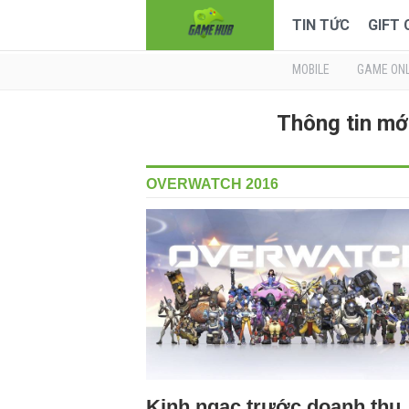
TIN TỨC
GIFT
MOBILE
GAME ONL
Thông tin m
OVERWATCH 2016
Kinh ngạc trước doanh thu