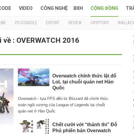
 CODE
VIDEO
CÔNG NGHỆ
BXH
CỘNG ĐỒNG
TR
INE
PC/CONSOLE
ESPORT
REVIEW
CRYPTORY
WALLAC
ới về : OVERWATCH 2016
Overwatch chính thức lật đổ
LoL tại chuỗi quán net Hàn
Quốc
Overwatch - tựa FPS đến từ Blizzard đã chính thức
soán ngôi vương của League of Legends tại chuỗi
quán net ở Hàn Quốc.
Chết cười với “thánh thi” Đỗ
Phủ phiên bản Overwatch