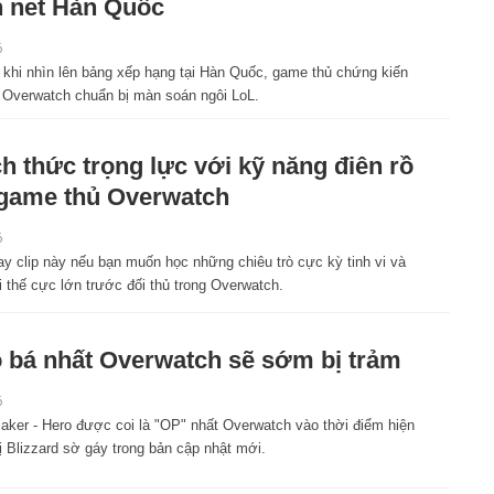
 net Hàn Quốc
6
 khi nhìn lên bảng xếp hạng tại Hàn Quốc, game thủ chứng kiến
h Overwatch chuẩn bị màn soán ngôi LoL.
h thức trọng lực với kỹ năng điên rồ
game thủ Overwatch
6
y clip này nếu bạn muốn học những chiêu trò cực kỳ tinh vi và
i thế cực lớn trước đối thủ trong Overwatch.
 bá nhất Overwatch sẽ sớm bị trảm
6
ker - Hero được coi là "OP" nhất Overwatch vào thời điểm hiện
bị Blizzard sờ gáy trong bản cập nhật mới.