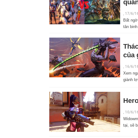
quán
, 17/6/1
Bất ngờ
tân bin
Thác
của 
,
16/6/1
Xem nga
giành lợ
Hero
,
10/6/1
Widowma
tại, sẽ 