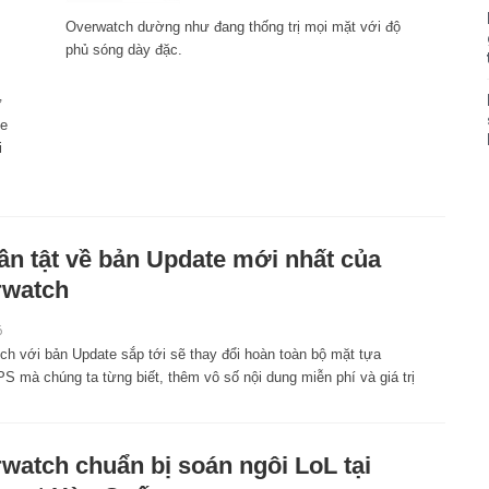
Overwatch dường như đang thống trị mọi mặt với độ
phủ sóng dày đặc.
ư
me
i
tần tật về bản Update mới nhất của
rwatch
6
ch với bản Update sắp tới sẽ thay đổi hoàn toàn bộ mặt tựa
S mà chúng ta từng biết, thêm vô số nội dung miễn phí và giá trị
watch chuẩn bị soán ngôi LoL tại