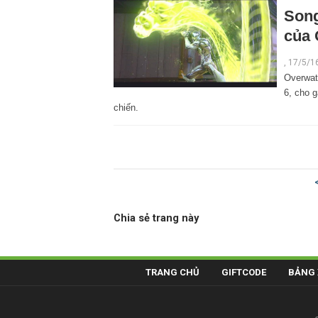
Song
của 
,
17/5/1
Overwat
6, cho 
chiến.
Chia sẻ trang này
TRANG CHỦ
GIFTCODE
BẢNG 