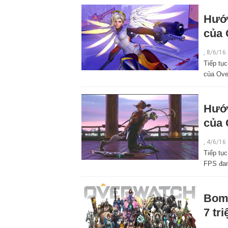
Hướn
của 
,
8/6/16
Tiếp tụ
của Ove
Hướn
của 
,
4/6/16
Tiếp tục
FPS đan
Bom 
7 tr