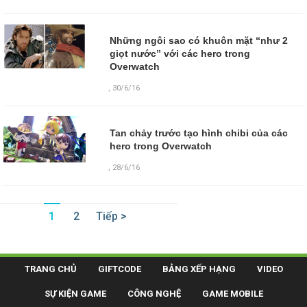
Những ngôi sao có khuôn mặt “như 2
giọt nước” với các hero trong
Overwatch
,
30/6/16
Tan chảy trước tạo hình chibi của các
hero trong Overwatch
,
28/6/16
1
2
Tiếp >
TRANG CHỦ
GIFTCODE
BẢNG XẾP HẠNG
VIDEO
SỰ KIỆN GAME
CÔNG NGHỆ
GAME MOBILE