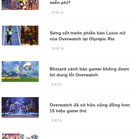
miễn phí?
,
19/8/16
Sửng sốt trước phiên bản Lucio nữ
của Overwatch tại Olympic Rio
,
16/8/16
Blizzard cảnh báo gamer không được
lợi dụng lỗi Overwatch
,
9/8/16
Overwatch đã sở hữu cộng đồng hơn
15 triệu game thủ
,
5/8/16