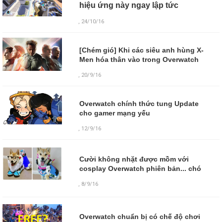
hiệu ứng này ngay lập tức
, 24/10/16
[Chém gió] Khi các siêu anh hùng X-
Men hóa thân vào trong Overwatch
, 20/9/16
Overwatch chính thức tung Update
cho gamer mạng yếu
, 12/9/16
Cười không nhặt được mồm với
cosplay Overwatch phiên bản... chó
,
8/9/16
Overwatch chuẩn bị có chế độ chơi