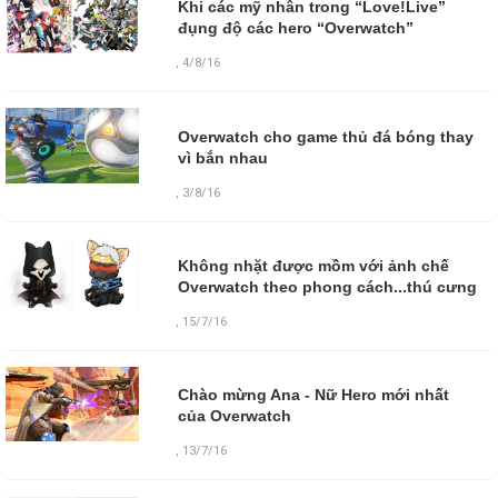
Khi các mỹ nhân trong “Love!Live”
đụng độ các hero “Overwatch”
,
4/8/16
Overwatch cho game thủ đá bóng thay
vì bắn nhau
,
3/8/16
Không nhặt được mồm với ảnh chế
Overwatch theo phong cách...thú cưng
,
15/7/16
Chào mừng Ana - Nữ Hero mới nhất
của Overwatch
,
13/7/16