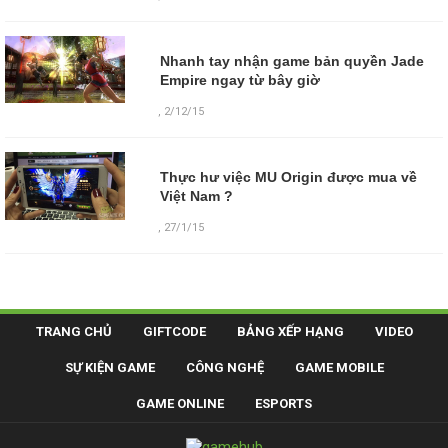
Nhanh tay nhận game bản quyền Jade
Empire ngay từ bây giờ
,
2/12/15
Thực hư việc MU Origin được mua về
Việt Nam ?
,
27/1/15
TRANG CHỦ
GIFTCODE
BẢNG XẾP HẠNG
VIDEO
SỰ KIỆN GAME
CÔNG NGHỆ
GAME MOBILE
GAME ONLINE
ESPORTS