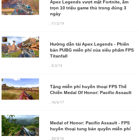
Apex Legends vượt mặt Fortnite, ẵm
trọn 10 triệu game thủ trong đúng 3
ngày
,
11/2/19
Hướng dẫn tải Apex Legends - Phiên
bản PUBG miễn phí của siêu phẩm FPS
Titanfall
,
5/2/19
Tặng miễn phí huyền thoại FPS Thế
Chiến Medal Of Honor: Pacific Assault
,
16/6/17
Medal of Honor: Pacific Assault - FPS
huyền thoại tung bản quyền miễn phí
,
25/3/16