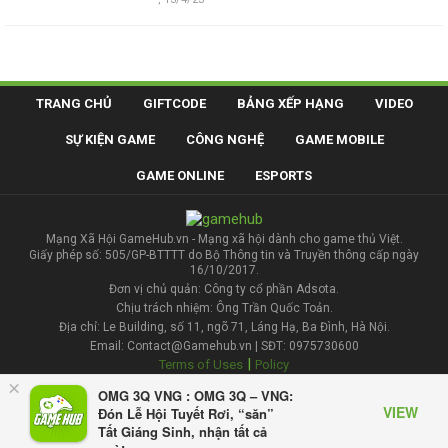
TRANG CHỦ
GIFTCODE
BẢNG XẾP HẠNG
VIDEO
SỰ KIỆN GAME
CÔNG NGHỆ
GAME MOBILE
GAME ONLINE
ESPORTS
Mạng Xã Hội GameHub.vn - Mạng xã hội dành cho game thủ Việt.
Giấy phép số: 505/GP-BTTTT do Bộ Thông tin và Truyền thông cấp ngày
16/10/2017.
Đơn vị chủ quản: Công ty cổ phần Adsota.
Chịu trách nhiệm: Ông Trần Quốc Toản.
Địa chỉ: Le Building, số 11, ngõ 71, Láng Hạ, Ba Đình, Hà Nội.
Email: Contact@Gamehub.vn | SĐT: 0975730600
|
Terms of Uses
Policy
×
OMG 3Q VNG : OMG 3Q – VNG:
Liên hệ đăng bài
VIEW
Đón Lễ Hội Tuyết Rơi, “săn”
Tất Giáng Sinh, nhận tất cả