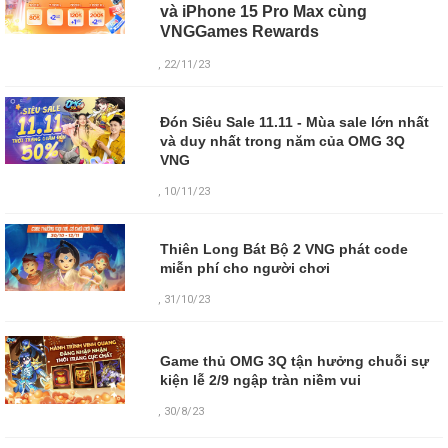
và iPhone 15 Pro Max cùng
VNGGames Rewards
, 22/11/23
Đón Siêu Sale 11.11 - Mùa sale lớn nhất
và duy nhất trong năm của OMG 3Q
VNG
, 10/11/23
Thiên Long Bát Bộ 2 VNG phát code
miễn phí cho người chơi
, 31/10/23
Game thủ OMG 3Q tận hưởng chuỗi sự
kiện lễ 2/9 ngập tràn niềm vui
,
30/8/23