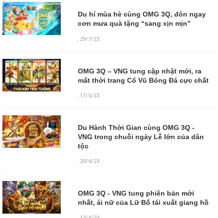
Du hí mùa hè cùng OMG 3Q, đón ngay
cơn mưa quà tặng “sang xịn mịn”
,
29/7/23
OMG 3Q – VNG tung cập nhật mới, ra
mắt thời trang Cổ Vũ Bóng Đá cực chất
,
17/5/23
Du Hành Thời Gian cùng OMG 3Q -
VNG trong chuỗi ngày Lễ lớn của dân
tộc
,
20/4/23
OMG 3Q - VNG tung phiên bản mới
nhất, ái nữ của Lữ Bố tái xuất giang hồ
,
13/4/23