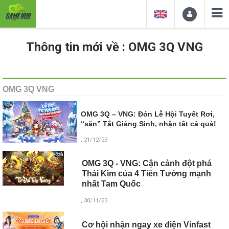
Thông tin mới về : OMG 3Q VNG
OMG 3Q VNG
OMG 3Q – VNG: Đón Lễ Hội Tuyết Rơi,
“săn” Tất Giáng Sinh, nhận tất cả quà!
, 21/12/23
OMG 3Q - VNG: Cận cảnh đột phá
Thái Kim của 4 Tiên Tướng mạnh
nhất Tam Quốc
, 30/11/23
Cơ hội nhận ngay xe điện Vinfast