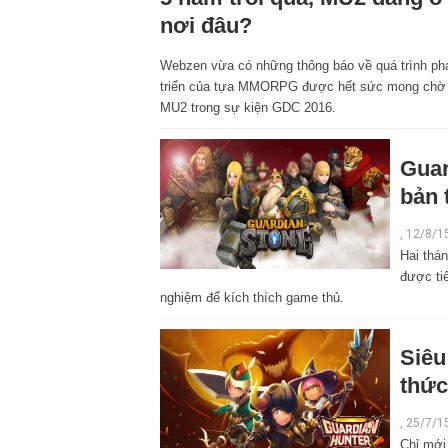
nơi đâu?
Webzen vừa có những thông báo về quá trình ph
triển của tựa MMORPG được hết sức mong chờ
MU2 trong sự kiện GDC 2016.
Guar
bản 
, 12/8/1
Hai thá
được tiế
nghiệm để kích thích game thủ.
Siêu
thức
, 25/7/1
Chỉ mới