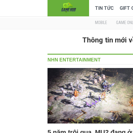
TIN TỨC
GIFT
MOBILE
GAME ONL
Thông tin mới
NHN ENTERTAINMENT
5 năm trôi qua, MU2 đang ở