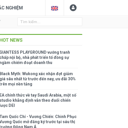
ẮC NGHIỆM
Y
HOT NEWS
GIANTESS PLAYGROUND vướng tranh
chấp nội bộ, nhà phát triển tố đồng sự
ngầm chiếm đoạt doanh thu
Black Myth: Wukong xác nhận đợt giảm
giá sâu nhất từ trước đến nay, ưu đãi 30%
trên mọi nền tảng
EA chính thức về tay Saudi Arabia, một số
studio khẳng định vẫn theo đuổi chiến
lược DEI
Tam Quốc Chí - Vương Chiến: Chinh Phục
Vương Quốc mở đăng ký trước tại sáu thị
trường Đông Nam Á