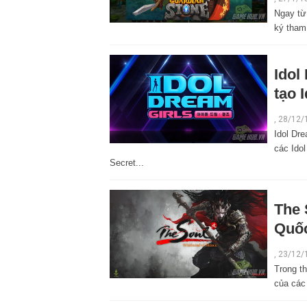
Ngay từ
ký tham
Idol
tạo 
,
28/12/
Idol Dre
các Ido
Secret...
The 
Quố
,
23/12/
Trong th
của các