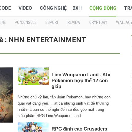
 CODE
VIDEO
CÔNG NGHỆ
BXH
CỘNG ĐỒNG
TR
INE
PC/CONSOLE
ESPORT
REVIEW
CRYPTORY
WALLAC
 về : NHN ENTERTAINMENT
Line Wooparoo Land - Khi
Pokemon hợp thể 12 con
giáp
Những chú kỳ lân, tập đoàn Pokemon, hay những con
quái vật đáng yêu…Tất cả những sinh vật dễ thương
nhất mà bạn có thể nghĩ đến sẽ đều góp mặt trong
siêu phẩm RPG Line Wooparoo Land.
RPG đỉnh cao Crusaders