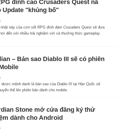
RPG đỉnh cao Crusaders Quest nã
 Update "khủng bố"
5
 nhật này của cơn sốt RPG đình đám Crusaders Quest sẽ đưa
hơi đến với nhiều trải nghiệm với và thưởng thức gameplay
lian – Bản sao Diablo III sẽ có phiên
Mobile
5
i được mệnh danh là bản sao của Diablo III tại Hàn Quốc sẽ
uyển thể lên phiên bản dành cho mobile.
dian Stone mở cửa đăng ký thử
ệm dành cho Android
5