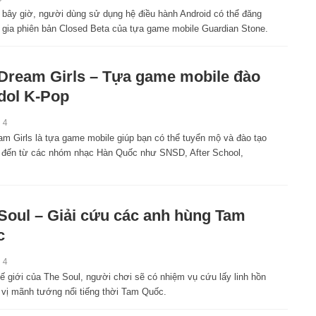
 bây giờ, người dùng sử dụng hệ điều hành Android có thể đăng
 gia phiên bản Closed Beta của tựa game mobile Guardian Stone.
 Dream Girls – Tựa game mobile đào
Idol K-Pop
14
am Girls là tựa game mobile giúp bạn có thể tuyển mộ và đào tạo
l đến từ các nhóm nhạc Hàn Quốc như SNSD, After School,
Soul – Giải cứu các anh hùng Tam
c
14
ế giới của The Soul, người chơi sẽ có nhiệm vụ cứu lấy linh hồn
 vị mãnh tướng nổi tiếng thời Tam Quốc.