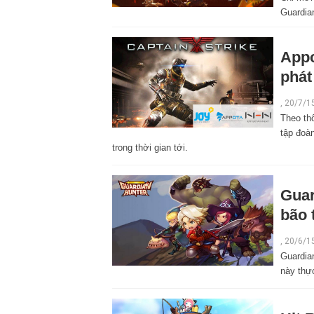
Guardian
Appo
phát
,
20/7/1
Theo th
tập đoà
trong thời gian tới.
Guar
bão
,
20/6/1
Guardia
này thự