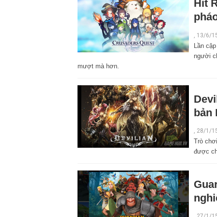
Hit 
pháo
,
13/6/1
Lần cập
người c
mượt mà hơn.
Devi
bản 
,
28/1/1
Trò chơ
được ch
Guar
nghi
,
27/1/1