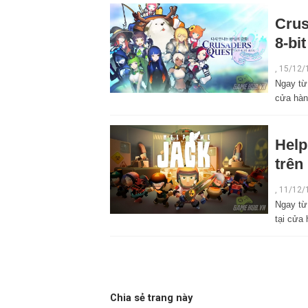
Crus
8-bi
,
15/12/
Ngay từ
cửa hàn
Help
trên
,
11/12/
Ngay từ
tại cửa
Chia sẻ trang này