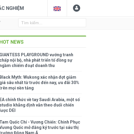
ẮC NGHIỆM
Y
HOT NEWS
GIANTESS PLAYGROUND vướng tranh
chấp nội bộ, nhà phát triển tố đồng sự
ngầm chiếm đoạt doanh thu
Black Myth: Wukong xác nhận đợt giảm
giá sâu nhất từ trước đến nay, ưu đãi 30%
trên mọi nền tảng
EA chính thức về tay Saudi Arabia, một số
studio khẳng định vẫn theo đuổi chiến
lược DEI
Tam Quốc Chí - Vương Chiến: Chinh Phục
Vương Quốc mở đăng ký trước tại sáu thị
trường Đông Nam Á