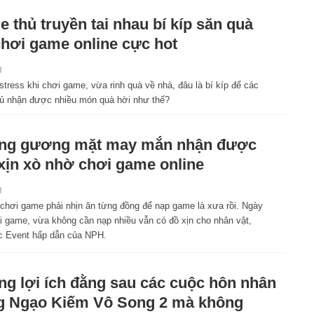
 thủ truyền tai nhau bí kíp săn quà
chơi game online cực hot
8
tress khi chơi game, vừa rinh quà về nhà, đâu là bí kíp để các
ủ nhận được nhiều món quà hời như thế?
ng gương mặt may mắn nhận được
xịn xò nhờ chơi game online
8
chơi game phải nhịn ăn từng đồng để nạp game là xưa rồi. Ngày
i game, vừa không cần nạp nhiều vẫn có đồ xịn cho nhân vật,
ác Event hấp dẫn của NPH.
g lợi ích đằng sau các cuộc hôn nhân
g Ngạo Kiếm Vô Song 2 mà không