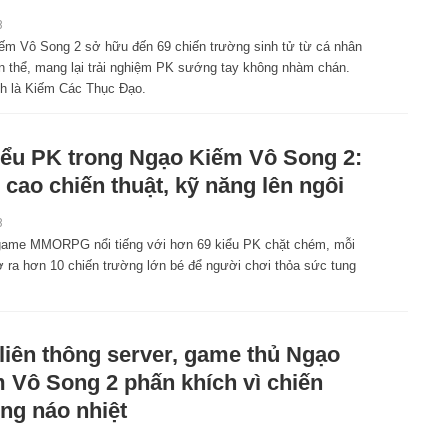
8
ếm Vô Song 2 sở hữu đến 69 chiến trường sinh tử từ cá nhân
n thể, mang lại trải nghiệm PK sướng tay không nhàm chán.
nh là Kiếm Các Thục Đạo.
iểu PK trong Ngạo Kiếm Vô Song 2:
 cao chiến thuật, kỹ năng lên ngôi
8
game MMORPG nổi tiếng với hơn 69 kiểu PK chặt chém, mỗi
 ra hơn 10 chiến trường lớn bé để người chơi thỏa sức tung
liên thông server, game thủ Ngạo
 Vô Song 2 phấn khích vì chiến
ng náo nhiệt