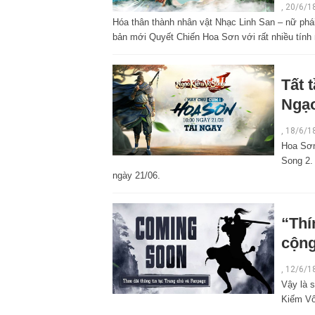
,
20/6/1
Hóa thân thành nhân vật Nhạc Linh San – nữ phá
bản mới Quyết Chiến Hoa Sơn với rất nhiều tính
Tất 
Ngạo
,
18/6/1
Hoa Sơn
Song 2.
ngày 21/06.
“Thí
cộng
,
12/6/1
Vậy là 
Kiếm Vô