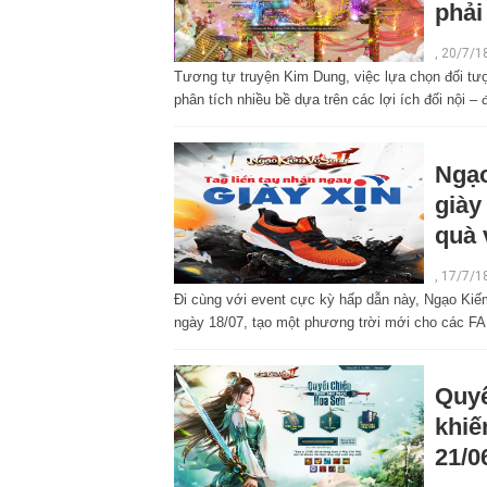
phải
,
20/7/1
Tương tự truyện Kim Dung, việc lựa chọn đối tư
phân tích nhiều bề dựa trên các lợi ích đối nội – 
Ngạo
giày
quà 
,
17/7/1
Đi cùng với event cực kỳ hấp dẫn này, Ngạo Ki
ngày 18/07, tạo một phương trời mới cho các FA
Quyế
khiế
21/0