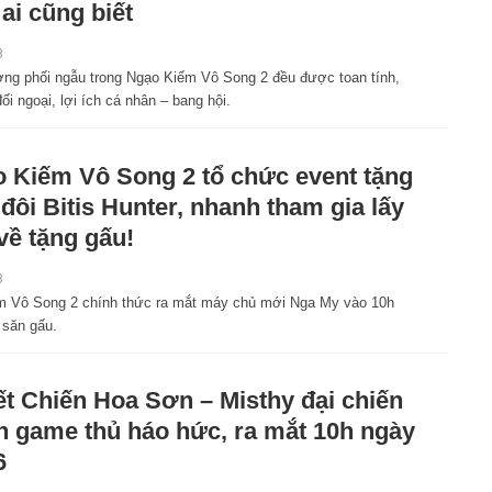
 ai cũng biết
8
ợng phối ngẫu trong Ngạo Kiếm Vô Song 2 đều được toan tính,
đối ngoại, lợi ích cá nhân – bang hội.
 Kiếm Vô Song 2 tổ chức event tặng
 đôi Bitis Hunter, nhanh tham gia lấy
về tặng gấu!
8
ếm Vô Song 2 chính thức ra mắt máy chủ mới Nga My vào 10h
 săn gấu.
t Chiến Hoa Sơn – Misthy đại chiến
n game thủ háo hức, ra mắt 10h ngày
6