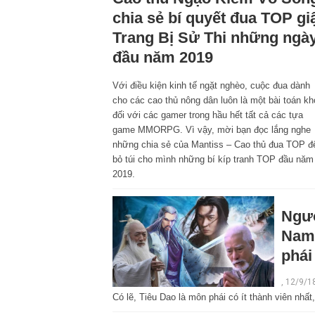
chia sẻ bí quyết đua TOP gi
Trang Bị Sử Thi những ngà
đầu năm 2019
Với điều kiện kinh tế ngặt nghèo, cuộc đua dành
cho các cao thủ nông dân luôn là một bài toán kh
đối với các gamer trong hầu hết tất cả các tựa
game MMORPG. Vì vậy, mời bạn đọc lắng nghe
những chia sẻ của Mantiss – Cao thủ đua TOP đ
bỏ túi cho mình những bí kíp tranh TOP đầu năm
2019.
Ngườ
Nam 
phái
, 12/9/1
Có lẽ, Tiêu Dao là môn phái có ít thành viên nhấ