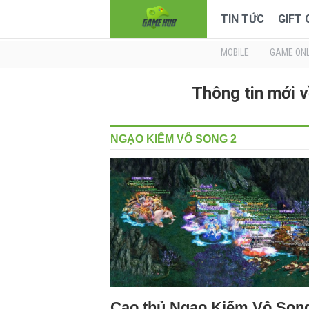
TIN TỨC
GIFT
MOBILE
GAME ONL
Thông tin mới 
NGẠO KIẾM VÔ SONG 2
Cao thủ Ngạo Kiếm Vô Son