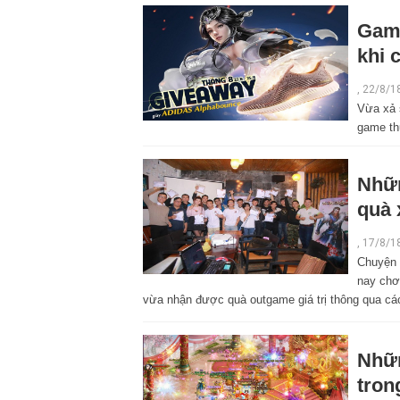
Game
khi 
, 22/8/1
Vừa xả s
game th
Nhữ
quà 
,
17/8/1
Chuyện 
nay chơ
vừa nhận được quà outgame giá trị thông qua c
Nhữn
tron