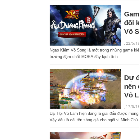
Game
đối 
Vô 
,
22/5/1
Ngạo Kiếm Vô Song là một trong những game kiếm
trường đậm chất MOBA đầy kịch tính.
Dự đ
nên 
Võ 
,
17/5/1
Đại Hội Võ Lâm hiện đang là giải đấu được mong 
Vậy đâu là cái tên sáng giá cho ngôi vị Minh Chủ