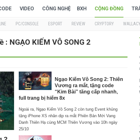
 CODE
VIDEO
CÔNG NGHỆ
BXH
CỘNG ĐỒNG
TR
INE
PC/CONSOLE
ESPORT
REVIEW
CRYPTORY
WALLAC
về : NGẠO KIẾM VÔ SONG 2
Ngạo Kiếm Vô Song 2: Thiên
Vương ra mắt, tặng code
“Kim Bài” tăng cấp nhanh,
full trang bị hiếm 8x
Ngoài ra, Ngạo Kiếm Vô Song 2 còn tung Event khủng
tặng iPhone XS nhân dịp ra mắt Phiên Bản Mới Vang
Danh Thiên Hạ cùng MCM Thiên Vương vào 10h ngày
25/10
g 2