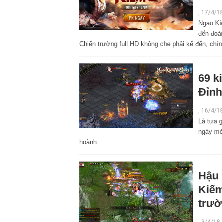
,
17/4/1
Ngạo Ki
đến đoà
Chiến trường full HD không che phải kể đến, chí
69 k
Đỉnh
,
16/4/1
Là tựa 
ngày mở
hoành.
Hậu 
Kiếm
trườ
,
3/4/18