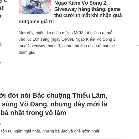
Ngạo Kiếm Vô Song 2:
ật
Giveaway hàng tháng, game
y
thủ cười tít mắt khi nhận quà
outgame giá trị
Mới đây, nhân dịp chào mừng MCM Tiêu Dao ra mắt
vào lúc 10h sáng (ngày 14/09), Ngạo Kiếm Vô Song 2
ó
tung Giveaway tháng 9, game thủ đua nhau rủ bạn bè
tham gia.
ể
i đời nói Bắc chuộng Thiếu Lâm,
sùng Võ Đang, nhưng đây mới là
 bá nhất trong võ lâm
8
t, tồn tại ngắn ngủi nhất, nhưng bá đạo và ghê gớm nhất!