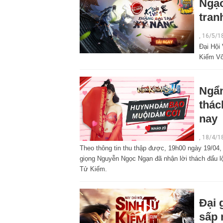
Ngạo
tran
,
16/5/1
Đại Hội
Kiếm Vô 
Ngẩn
thác
nay
,
18/4/1
Theo thông tin thu thập được, 19h00 ngày 19/04
giọng Nguyễn Ngọc Ngạn đã nhận lời thách đấu 
Tử Kiếm.
Đại 
sấp 