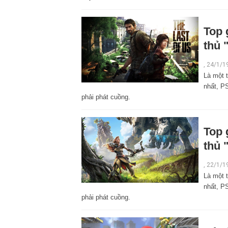
Top 
thủ 
,
24/1/1
Là một 
nhất, P
phải phát cuồng.
Top 
thủ 
,
22/1/1
Là một 
nhất, P
phải phát cuồng.