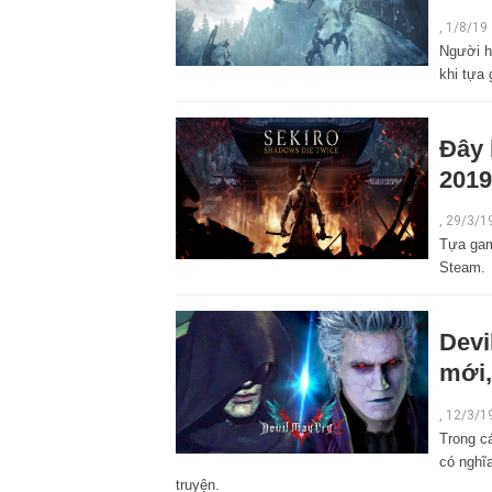
,
1/8/19
Người h
khi tựa
Đây 
2019
,
29/3/1
Tựa gam
Steam.
Devi
mới,
,
12/3/1
Trong cá
có nghĩa
truyện.