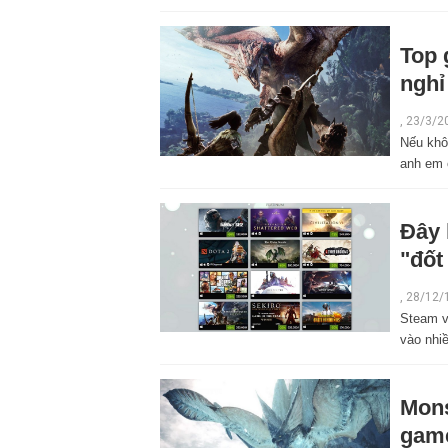
Top 
nghỉ
,
23/3/2
Nếu khôn
anh em 
Đây 
"đốt
,
28/12/
Steam v
vào nhi
Mons
game