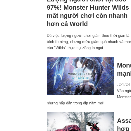
97%! Monster Hunter Wilds
mất người chơi còn nhanh
hơn cả World
Dù việc lượng người chơi giảm theo thời gian là
bình thường, nhưng mức giảm quá nhanh và mạ
của "Wilds" thực sự đáng lo ngại.
Mons
mạnh
, 2/1/24
Vào ngà
Monster
nhưng hấp dẫn trong dịp năm mới.
Assa
hợp 