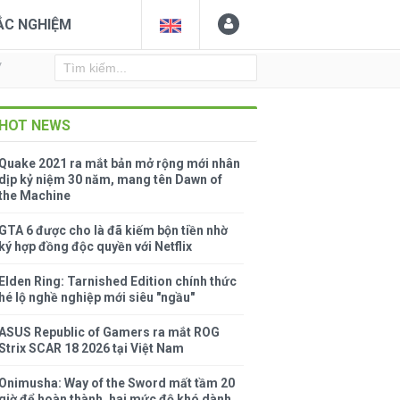
ẮC NGHIỆM
Y
HOT NEWS
Quake 2021 ra mắt bản mở rộng mới nhân
dịp kỷ niệm 30 năm, mang tên Dawn of
the Machine
GTA 6 được cho là đã kiếm bộn tiền nhờ
ký hợp đồng độc quyền với Netflix
Elden Ring: Tarnished Edition chính thức
hé lộ nghề nghiệp mới siêu "ngầu"
ASUS Republic of Gamers ra mắt ROG
Strix SCAR 18 2026 tại Việt Nam
Onimusha: Way of the Sword mất tầm 20
giờ để hoàn thành, hai mức độ khó dành