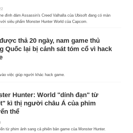
22
e đình đám Assassin's Creed Valhalla của Ubisoft đang có màn
 với siêu phẩm Monster Hunter World của Capcom.
được thả 20 ngày, nam game thủ
g Quốc lại bị cảnh sát tóm cổ vì hack
e
1
 vào việc giúp người khác hack game.
ter Hunter: World "dính đạn" từ
t" kì thị người châu Á của phim
ển thể
0
ển từ phim ảnh sang cả phiên bản game của Monster Hunter.