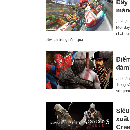
Đây 
màng
,
15/1/1
Mới đây
nhất tr
Switch trong năm qua
Điểm
đám”
,
11/1/1
Trong s
với gam
Siêu
xuất
Cre