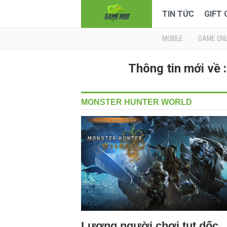
TIN TỨC
GIFT
MOBILE
GAME ONL
Thông tin mới 
MONSTER HUNTER WORLD
Lượng người chơi tụt dốc