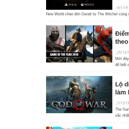
,
4/1/19
New World chào đón Geralt từ The Witcher cùng s
Điểm
theo
,
25/12/
Mới đây
để biết 
Lộ d
làm 
,
7/12/1
The Gam
sắc nhấ