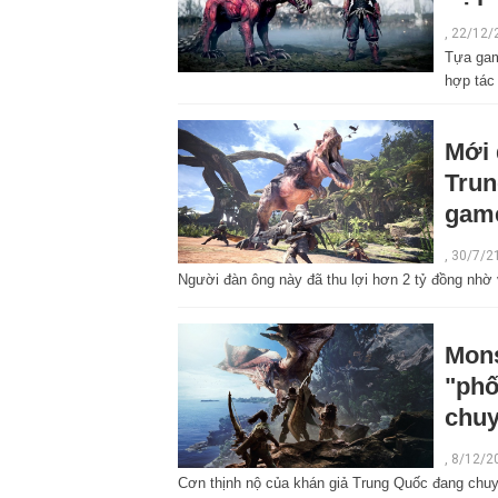
, 22/12/
Tựa gam
hợp tác
Mới 
Trun
gam
,
30/7/2
Người đàn ông này đã thu lợi hơn 2 tỷ đồng nhờ
Mons
"phố
chuy
,
8/12/2
Cơn thịnh nộ của khán giả Trung Quốc đang chuy