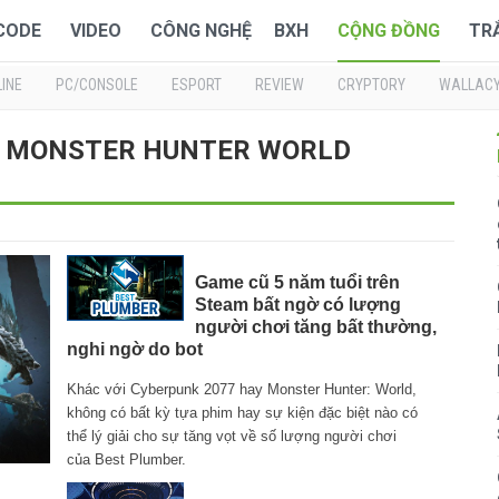
 CODE
VIDEO
CÔNG NGHỆ
BXH
CỘNG ĐỒNG
TR
INE
PC/CONSOLE
ESPORT
REVIEW
CRYPTORY
WALLAC
về : MONSTER HUNTER WORLD
Game cũ 5 năm tuổi trên
Steam bất ngờ có lượng
người chơi tăng bất thường,
nghi ngờ do bot
Khác với Cyberpunk 2077 hay Monster Hunter: World,
không có bất kỳ tựa phim hay sự kiện đặc biệt nào có
thể lý giải cho sự tăng vọt về số lượng người chơi
của Best Plumber.