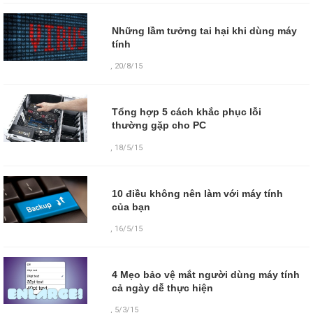
Những lầm tưởng tai hại khi dùng máy
tính
,
20/8/15
Tổng hợp 5 cách khắc phục lỗi
thường gặp cho PC
,
18/5/15
10 điều không nên làm với máy tính
của bạn
,
16/5/15
4 Mẹo bảo vệ mắt người dùng máy tính
cả ngày dễ thực hiện
,
5/3/15