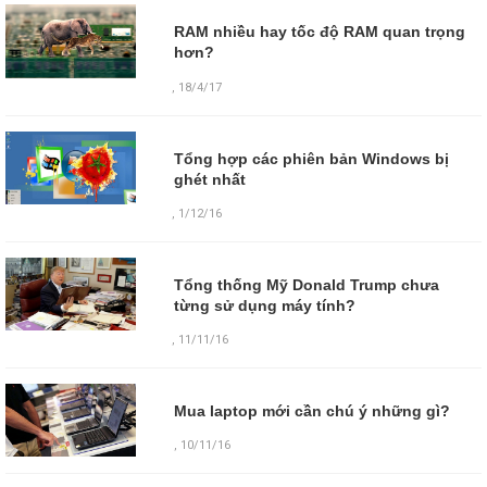
RAM nhiều hay tốc độ RAM quan trọng
hơn?
,
18/4/17
Tổng hợp các phiên bản Windows bị
ghét nhất
,
1/12/16
Tổng thống Mỹ Donald Trump chưa
từng sử dụng máy tính?
,
11/11/16
Mua laptop mới cần chú ý những gì?
,
10/11/16