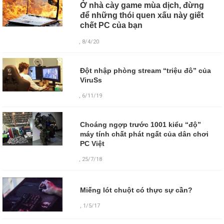
Ở nhà cày game mùa dịch, đừng
để những thói quen xấu này giết
chết PC của bạn
, 8/4/20
Đột nhập phòng stream “triệu đô” của
ViruSs
, 6/11/19
Choáng ngợp trước 1001 kiểu “độ”
máy tính chất phát ngất của dân chơi
PC Việt
, 25/7/18
Miếng lót chuột có thực sự cần?
,
1/5/17