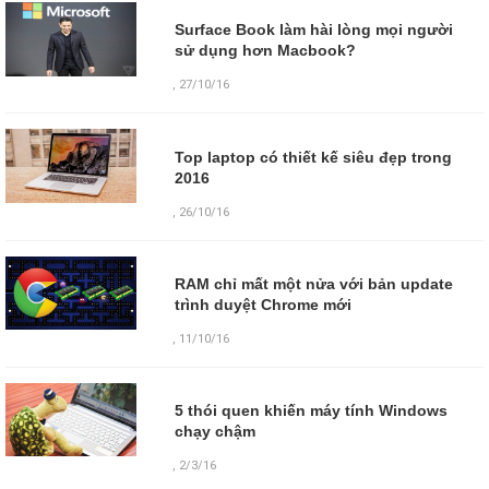
Surface Book làm hài lòng mọi người
sử dụng hơn Macbook?
,
27/10/16
Top laptop có thiết kế siêu đẹp trong
2016
,
26/10/16
RAM chỉ mất một nửa với bản update
trình duyệt Chrome mới
,
11/10/16
5 thói quen khiến máy tính Windows
chạy chậm
,
2/3/16