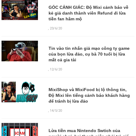
GÓC CẢNH GIÁC: Độ Mixi cảnh báo về
kẻ giả danh thành viên Refund đi lừa
tiền fan hâm mộ
,
23/6/20
Tin vào tin nhắn giả mạo công ty game
của bọn lừa đảo, cụ bà 70 tuổi bị lừa
mất cả gia tài
,
12/6/20
MixiShop và MixiFood bị lộ thông tin,
Độ Mixi lên tiếng cảnh báo khách hàng
để tránh bị lừa đảo
,
14/5/20
Lừa tiền mua Nintendo Swtich của