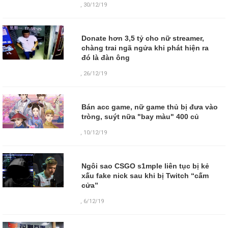
,
30/12/19
Donate hơn 3,5 tỷ cho nữ streamer,
chàng trai ngã ngửa khi phát hiện ra
đó là đàn ông
,
26/12/19
Bán acc game, nữ game thủ bị đưa vào
tròng, suýt nữa "bay màu" 400 củ
,
10/12/19
Ngôi sao CSGO s1mple liên tục bị kẻ
xấu fake nick sau khi bị Twitch “cấm
cửa”
,
6/12/19