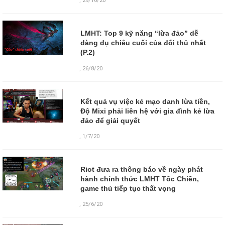
,
29/10/20
LMHT: Top 9 kỹ năng “lừa đảo” dễ
dàng dụ chiêu cuối của đối thủ nhất
(P.2)
,
26/8/20
Kết quả vụ việc kẻ mạo danh lừa tiền,
Độ Mixi phải liên hệ với gia đình kẻ lừa
đảo để giải quyết
,
1/7/20
Riot đưa ra thông báo về ngày phát
hành chính thức LMHT Tốc Chiến,
game thủ tiếp tục thất vọng
,
25/6/20