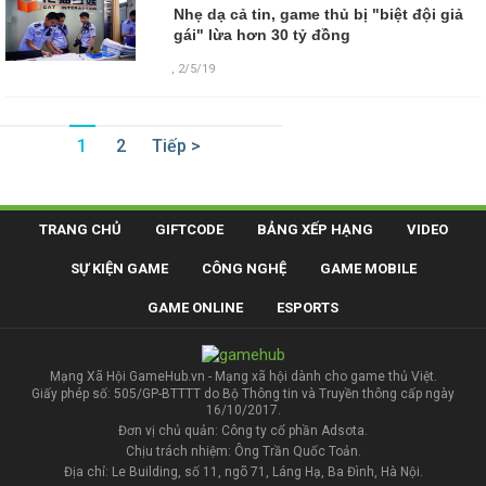
Nhẹ dạ cả tin, game thủ bị "biệt đội giả
gái" lừa hơn 30 tỷ đồng
,
2/5/19
1
2
Tiếp >
TRANG CHỦ
GIFTCODE
BẢNG XẾP HẠNG
VIDEO
SỰ KIỆN GAME
CÔNG NGHỆ
GAME MOBILE
GAME ONLINE
ESPORTS
Mạng Xã Hội GameHub.vn - Mạng xã hội dành cho game thủ Việt.
Giấy phép số: 505/GP-BTTTT do Bộ Thông tin và Truyền thông cấp ngày
16/10/2017.
Đơn vị chủ quản: Công ty cổ phần Adsota.
Chịu trách nhiệm: Ông Trần Quốc Toản.
Địa chỉ: Le Building, số 11, ngõ 71, Láng Hạ, Ba Đình, Hà Nội.