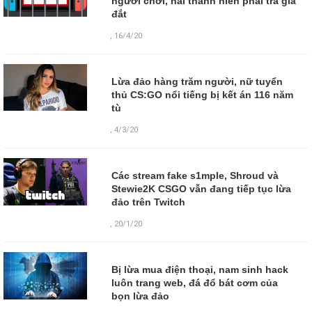
người chơi, hai thanh niên phải trả giá
đắt
,
16/4/20
Lừa đảo hàng trăm người, nữ tuyển
thủ CS:GO nổi tiếng bị kết án 116 năm
tù
,
4/3/20
Các stream fake s1mple, Shroud và
Stewie2K CSGO vẫn đang tiếp tục lừa
đảo trên Twitch
,
20/1/20
Bị lừa mua điện thoại, nam sinh hack
luôn trang web, đá đổ bát cơm của
bọn lừa đảo