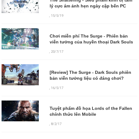
The Shattering - Siêu phẩm kinh dị tâm
lý cực ám ảnh hẹn ngày cập bến PC
,
15/5/19
Chơi miễn phí The Surge - Phiên bản
viễn tưởng của huyền thoại Dark Souls
,
20/7/17
[Review] The Surge - Dark Souls phiên
bản viễn tưởng liệu có đáng chơi?
,
16/5/17
Tuyệt phẩm đồ họa Lords of the Fallen
chính thức lên Mobile
,
8/2/17