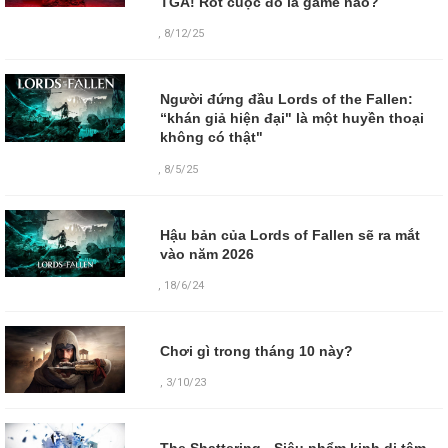
TGA! Rốt cuộc đó là game nào?
,
8/12/25
Người đứng đầu Lords of the Fallen:
“khán giả hiện đại" là một huyền thoại
không có thật"
,
8/5/25
Hậu bản của Lords of Fallen sẽ ra mắt
vào năm 2026
,
18/6/24
Chơi gì trong tháng 10 này?
,
3/10/23