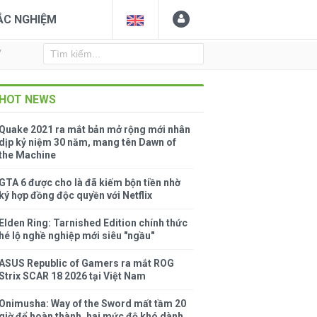
ẮC NGHIỆM
Y
HOT NEWS
Quake 2021 ra mắt bản mở rộng mới nhân
dịp kỷ niệm 30 năm, mang tên Dawn of
the Machine
GTA 6 được cho là đã kiếm bộn tiền nhờ
ký hợp đồng độc quyền với Netflix
Elden Ring: Tarnished Edition chính thức
hé lộ nghề nghiệp mới siêu "ngầu"
ASUS Republic of Gamers ra mắt ROG
Strix SCAR 18 2026 tại Việt Nam
Onimusha: Way of the Sword mất tầm 20
giờ để hoàn thành, hai mức độ khó dành