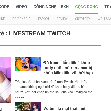
 CODE
VIDEO
CÔNG NGHỆ
BXH
CỘNG ĐỒNG
TR
INE
PC/CONSOLE
ESPORT
REVIEW
CRYPTORY
WALLAC
 về : LIVESTREAM TWITCH
Đú trend “tắm tiên” khoe
body nuột, nữ streamer bị
khóa kiếm tiền vô thời hạn
Trào lưu tắm bồn đang nở rộ trên Twitch, rất nhiều
streamer không ngại cởi đồ khoe body để thu hút
người xem bất chấp những hậu quả khó lường có thể
xảy ra.
Vô tình lộ mặt thật, hot
ại