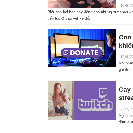
, 12/8/2
Biết bao bài học cay đắng cho những streamer k
tiếp tục đi vào vết xe đổ.
Con 
khiế
,
10/8/2
Khi phát
gia đìn
Cay 
stre
,
27/7/2
Sự nghi
đâm đơn 