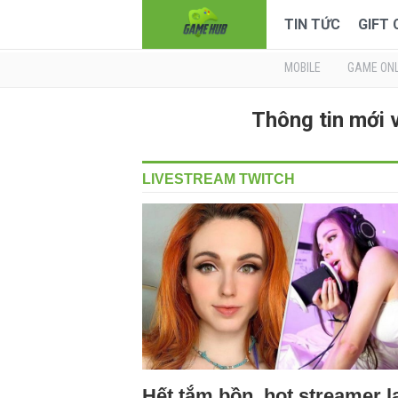
TIN TỨC
GIFT
MOBILE
GAME ONL
Thông tin mới
LIVESTREAM TWITCH
Hết tắm bồn, hot streamer l