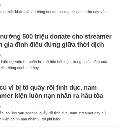
0
hinh miệt khán giả vì không donate nhưng nữ game thủ này vẫn
nướng 500 triệu donate cho streamer
n gia đình điêu đứng giữa thời dịch
0
 hiện sự việc thì phần lớn số tiền tiết kiệm trong nhiều năm của
h đã không cánh mà bay.
cú vì bị tố quấy rối tình dục, nam
amer kiện luôn nạn nhân ra hầu tòa
0
ệp lao đao sau scandal quấy rối tình dục, nam streamer cay cú
kiện chính nạn nhân vì tội phỉ báng.