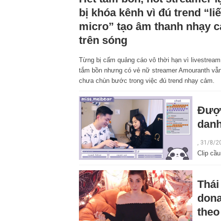
bị khóa kênh vì đú trend “li
micro” tạo âm thanh nhạy 
trên sóng
Từng bị cấm quảng cáo vô thời hạn vì livestream
tắm bồn nhưng có vẻ nữ streamer Amouranth vẫ
chưa chùn bước trong việc đú trend nhạy cảm.
Được
danh
, 31/8/2
Clip cầ
Thái
dona
theo